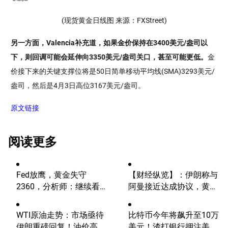
(现货黄金日线图 来源：FXStreet)
另一方面，Valencia补充道，如果金价保持在3400美元/盎司以
下，则回调可能会延伸向3350美元/盎司关口，甚至可能更低。
金
价接下来的关键支撑位将是50日简单移动平均线(SMA)3293美元/
盎司，然后是4月3日高位3167美元/盎司。
原文链接
阅读更多
Fed放鹰，黄金失守
【财经纵览】：伊朗称与
2360，分析师：继续看
阿曼接近达成协议，黄金
涨？
涨超200美元、WTI原油
三连跌，道指续创历史新
WTI原油走势：市场亟待
比特币今年将飙升至10万
高！
伊朗重磅回复！油价高波
美元！渣打银行押注美国