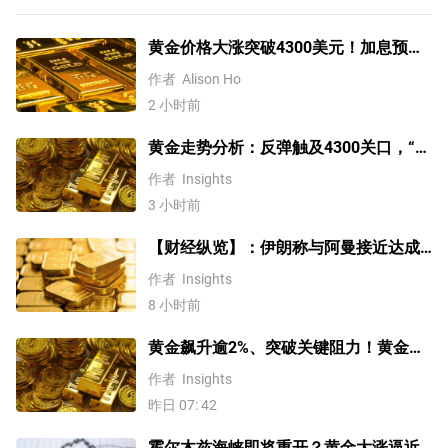
黄金价格大涨突破4300美元！加息预期
降温叠加央行购金，未来继续涨？
作者
Alison Ho
2 小时前
黄金走势分析：反弹触及4300关口，“双
底”确立剑指这一目标！
作者
Insights
3 小时前
【财经纵览】：伊朗称与阿曼接近达成
协议，黄金涨超200美元、WTI原油三连
作者
Insights
跌，道指续创历史新高！
8 小时前
黄金飙升逾2%、突破关键阻力！黄金、
WTI原油、美元指数、纳指100指数技术
作者
Insights
分析
昨日 07: 42
霍尔木兹海峡即将重开？黄金大涨逼近