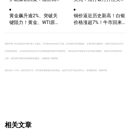
动性有望延续
大选行情！
黄金飙升逾2%、突破关
铜价逼近历史新高！白银
键阻力！黄金、WTI原
价格涨超7%！牛市回来
油、美元指数、纳指100
了？
指数技术分析
免责声明: 本文内容仅代表作者个人观点，不代表mitrade官方立场，也不能作为投资建议。文章内容仅做参考，读者不应以本文作为
任何投资依据。 mitrade对任何以本文为交易依据的结果不承担责任。 Mitrade亦不能保证本文内容的准确性。在做出任何投资决定
之前，您应该寻求独立财务顾问的建议，以确保您了解风险。
差价合约（CFD）是杠杆性产品，有可能导致您损失全部资金。这些产品并不适合所有人，请谨慎投资。
查阅详情
相关文章