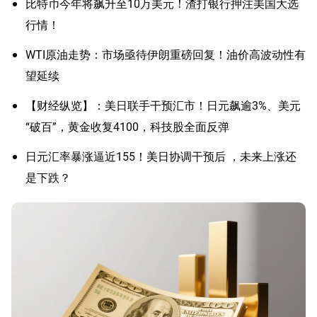
比特币今年将飙升至10万美元！渣打银行押注美国大选
行情！
WTI原油走势：市场亟待伊朗重磅回复！油价高波动性有
望延续
【财经纵览】：美日联手干预汇市！日元飙逾3%、美元
“破百”，黄金收复4100，科技股全面反弹
日元汇率暴涨逼近155！美日协调干预后 ，未来上涨还
是下跌？