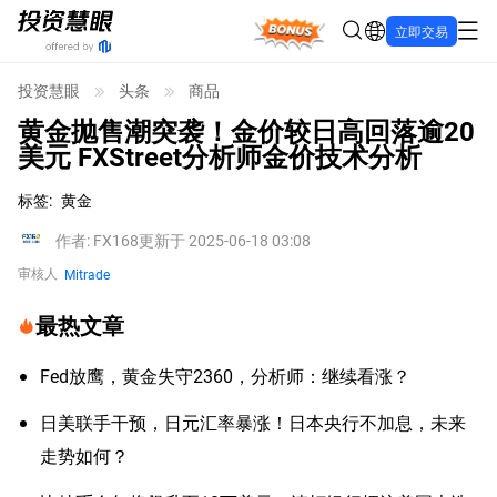
Bonus
立即交易
投资慧眼
头条
商品
黄金抛售潮突袭！金价较日高回落逾20
美元 FXStreet分析师金价技术分析
标签
:
黄金
作者
:
FX168
更新于 2025-06-18 03:08
审核人
Mitrade
最热文章
Fed放鹰，黄金失守2360，分析师：继续看涨？
日美联手干预，日元汇率暴涨！日本央行不加息，未来
走势如何？