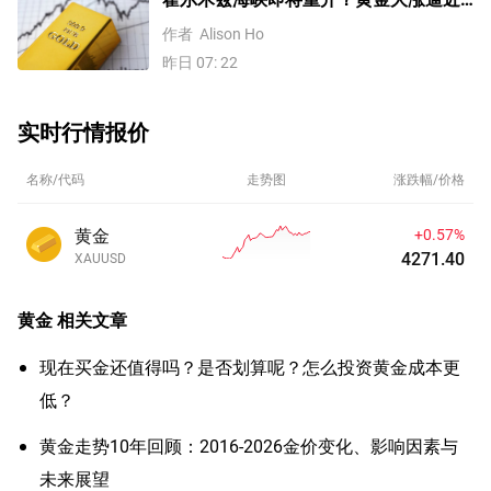
4200美元！原油价格3连跌
作者
Alison Ho
昨日 07: 22
实时行情报价
名称/代码
走势图
涨跌幅/价格
黄金
+0.57%
4271.41
XAUUSD
黄金
相关文章
现在买金还值得吗？是否划算呢？怎么投资黄金成本更
低？
黄金走势10年回顾：2016-2026金价变化、影响因素与
未来展望