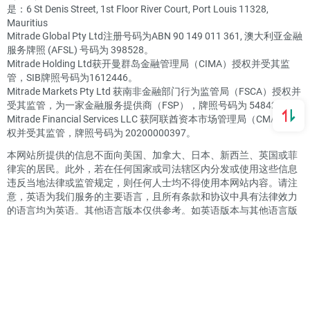
是：6 St Denis Street, 1st Floor River Court, Port Louis 11328,
Mauritius
Mitrade Global Pty Ltd注册号码为ABN 90 149 011 361, 澳大利亚金融
服务牌照 (AFSL) 号码为 398528。
Mitrade Holding Ltd获开曼群岛金融管理局（CIMA）授权并受其监
管，SIB牌照号码为1612446。
Mitrade Markets Pty Ltd 获南非金融部门行为监管局（FSCA）授权并
受其监管，为一家金融服务提供商（FSP），牌照号码为 54842。
Mitrade Financial Services LLC 获阿联酋资本市场管理局（CMA）授
权并受其监管，牌照号码为 20200000397。
本网站所提供的信息不面向美国、加拿大、日本、新西兰、英国或菲
律宾的居民。此外，若在任何国家或司法辖区内分发或使用这些信息
违反当地法律或监管规定，则任何人士均不得使用本网站内容。请注
意，英语为我们服务的主要语言，且所有条款和协议中具有法律效力
的语言均为英语。其他语言版本仅供参考。如英语版本与其他语言版
本存在任何差异，应以英语版本为准。
SSL 安全通讯加密。© Mitrade版权所有， 保留一切权利。
投诉流程
隐私政策
产品披露声明
风险披露声明
客户协议