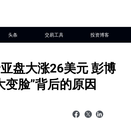
头条
交易工具
投资博客
亚盘大涨26美元 彭博
大变脸”背后的原因