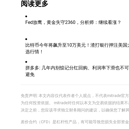
阅读更多
Fed放鹰，黄金失守2360，分析师：继续看涨？
比特币今年将飙升至10万美元！渣打银行押注美国
选行情！
拼多多: 几年内别惦记分红回购、利润率下滑也不可
避免
免责声明: 本文内容仅代表作者个人观点，不代表mitrad
为任何投资依据。 mitrade对任何以本文为交易依据的结果不
决定之前，您应该寻求独立财务顾问的建议，以确保您了解
差价合约（CFD）是杠杆性产品，有可能导致您损失全部资