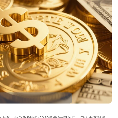
上涨，金价刚刚突破3340美元/盎司关口，日内大涨26美