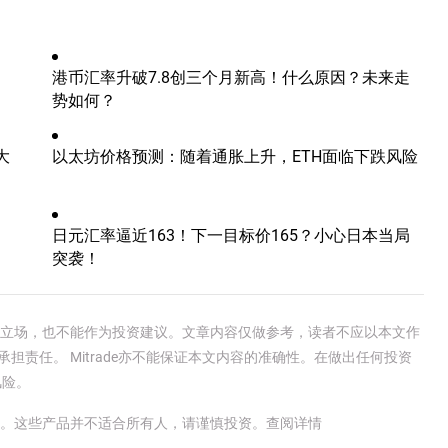
港币汇率升破7.8创三个月新高！什么原因？未来走
势如何？
大
以太坊价格预测：随着通胀上升，ETH面临下跌风险
日元汇率逼近163！下一目标价165？小心日本当局
突袭！
e官方立场，也不能作为投资建议。文章内容仅做参考，读者不应以本文作
承担责任。 Mitrade亦不能保证本文内容的准确性。在做出任何投资
风险。
金。这些产品并不适合所有人，请谨慎投资。
查阅详情