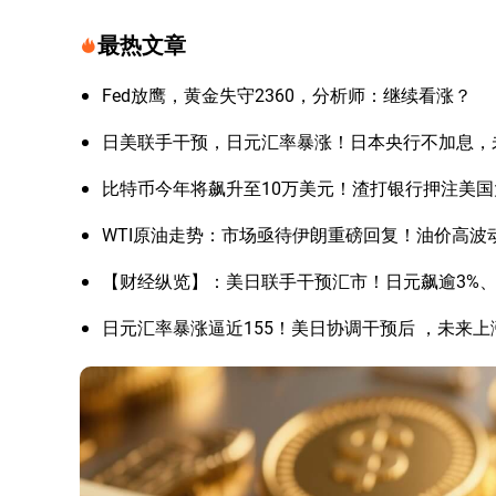
最热文章
Fed放鹰，黄金失守2360，分析师：继续看涨？
日美联手干预，日元汇率暴涨！日本央行不加息，
比特币今年将飙升至10万美元！渣打银行押注美
WTI原油走势：市场亟待伊朗重磅回复！油价高波
【财经纵览】：美日联手干预汇市！日元飙逾3%、美
日元汇率暴涨逼近155！美日协调干预后 ，未来