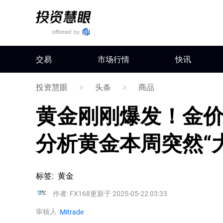
交易
市场行情
快讯
投资慧眼
头条
商品
黄金刚刚爆发！金价
分析黄金本周突然“
标签
:
黄金
作者
:
FX168
更新于 2025-05-22 03:33
审核人
Mitrade