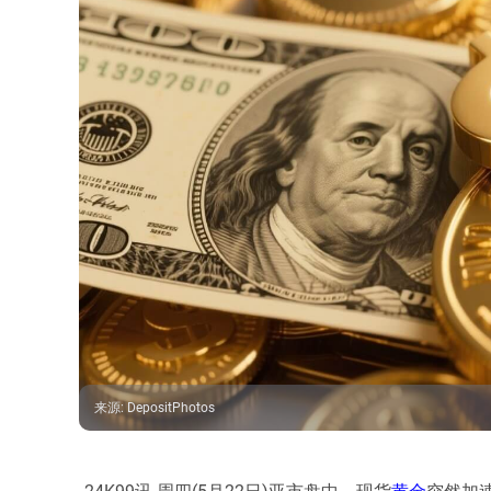
来源
:
DepositPhotos
24K99讯 周四(5月22日)亚市盘中，现货
黄金
突然加速