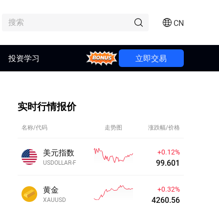
CN
投资学习
Bonus
立即交易
实时行情报价
名称/代码
走势图
涨跌幅/价格
美元指数
+0.13%
99.613
USDOLLAR-F
黄金
+0.32%
4260.54
XAUUSD