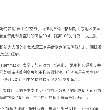
姆岛发动“自卫性”空袭。而伊朗革命卫队则对中东地区美国
益于此攀升至时段高位99.4，距离100关口仅一步之遥。
规模最大入侵的扩散效应正令美伊谈判破裂风险加剧。而随着
忧难以缓解。
 Hammack）表示，与劳动力市场相比，她更担心通胀，并
暗示美联储基准利率可能不具有限制性。哈马克是在美联储4
，他们反对声明中的措辞暗示最终将恢复降息。
工智能巨大的资本支出，但当前最为紧迫的因素仍为荷莫兹
峡封锁至6月底，全年原油均价上看每桶150美元。
开的荷莫兹海峡可能性极低，当前油价已反映过度乐观的预