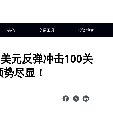
头条
交易工具
投资博客
美元反弹冲击100关
颓势尽显！