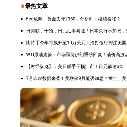
最热文章
Fed放鹰，黄金失守2360，分析师：继续看涨？
日美联手干预，日元汇率暴涨！日本央行不加息，
比特币今年将飙升至10万美元！渣打银行押注美
WTI原油走势：市场亟待伊朗重磅回复！油价高波
【财经纵览】：美日联手干预汇市！日元飙逾3%、美
7月非农数据来袭！美联储9月能否加息？黄金、