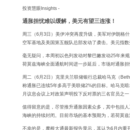
投资慧眼Insights -
通胀担忧难以缓解，美元有望三连涨！
周三（6月3日）美伊冲突再度升级，美军对伊朗格什
空军基地及美国第五舰队总部发动了袭击。美元指数受
毫无疑问，本周初以色列发动对黎巴嫩发动25年来
荷莫兹海峡全面通航时间进一步延后，市场对通胀担
周二（6月2日）克里夫兰联储银行总裁哈马克（Beth
称通胀已连续5年多高于美联储2%的目标。哈马克
月议息会议上对政策声明投下反对票的三名官员之一
值得留意的是，尽管推升通胀因素众多，其中包括人
海峡的持续封闭。目前市场的基本预期为，若荷莫兹海
不幸的是，摩根大通最新报告显示，其认为6月内重