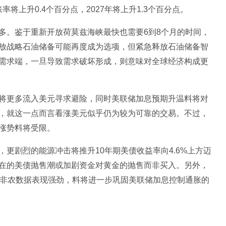
率将上升0.4个百分点，2027年将上升1.3个百分点。
多。鉴于重新开放荷莫兹海峡最快也需要6到8个月的时间，
放战略石油储备可能再度成为选项，但紧急释放石油储备智
需求端，一旦导致需求破坏形成，则意味对全球经济构成更
将更多流入美元寻求避险，同时美联储加息预期升温料将对
，就这一点而言看涨美元似乎仍为较为可靠的交易。不过，
涨势料将受限。
更剧烈的能源冲击将推升10年期美债收益率向4.6%上方迈
在的美债抛售潮或加剧资金对黄金的抛售而非买入。另外，
若非农数据表现强劲，料将进一步巩固美联储加息控制通胀的