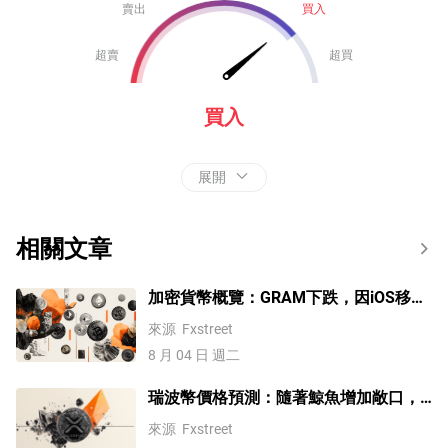
賣出
買入
超賣
超買
買入
展開
相關文章
加密貨幣概覽：GRAM下跌，因iOS移除
Telegram，SOL因新催化劑上漲
來源
Fxstreet
8 月 04 日 週二
瑞波幣價格預測：隨著鯨魚增加敞口，
XRP積聚復甦動能
來源
Fxstreet