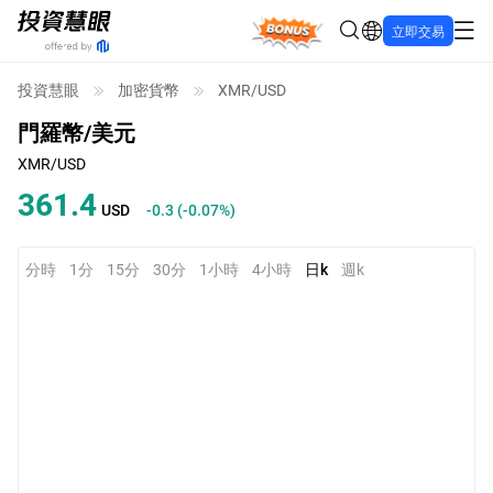
Bonus
立即交易
投資慧眼
加密貨幣
XMR/USD
門羅幣/美元
XMR/USD
361.4
USD
-0.3
(
-0.08%
)
分時
1分
15分
30分
1小時
4小時
日k
週k