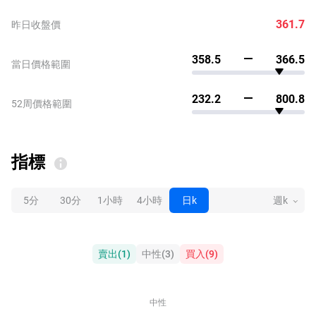
361.7
昨日收盤價
358.5
366.5
當日價格範圍
232.2
800.8
52周價格範圍
指標
5分
30分
1小時
4小時
日k
週k
賣出
(
1
)
中性
(
3
)
買入
(
9
)
中性