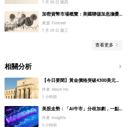
7 月 30 日 週四
加密貨幣市場概覽：美國聯儲加息擔憂
拖累比特幣——TAO、ADA維持漲幅
來源
Fxstreet
7 月 29 日 週三
查看更多
相關分析
【今日要聞】黃金價格突破4300美元，
比特幣逼近6.5萬，關注伊朗談判
作者
Alison Ho
1 小時前
美股走勢：「AI牛市」分歧加劇，一點
或預示中期調整難以避免？
作者
Insights
3 小時前