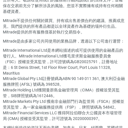
保在交易前充分了解所涉及的風險。您並不實際擁有或持有任何相關
基礎資產。
Mitrade不提供任何關於購買、持有或出售差價合約的建議、推薦或意
見。我們提供的所有產品都是以全球資產作為基礎的場外衍生品。
Mitrade提供的所有服務僅基於執行交易指令。
Mitrade是由多家公司共同使用的業務品牌，透過以下公司進行運營：
Mitrade International Ltd是本網站描述的或可提供使用的金融產品的
發行人。Mitrade International Ltd獲毛里求斯金融服務委員會
（FSC）授權並受其監管，許可證號碼為GB20025791，註冊地址
是：6 St Denis Street, 1st Floor River Court, Port Louis 11328,
Mauritius
Mitrade Global Pty Ltd註冊號碼為ABN 90 149 011 361, 澳大利亞金融
服務牌照 (AFSL) 號碼為 398528。
Mitrade Holding Ltd獲開曼群島金融管理局（CIMA）授權並受其監
管，SIB牌照號碼為1612446。
Mitrade Markets Pty Ltd 獲南非金融部門行為監管局（FSCA）授權並
受其監管，為一家金融服務提供商（FSP），牌照號碼為 54842。
Mitrade Financial Services LLC 獲得阿拉伯聯合大公國資本市場管理
局 (CMA) 授權並受其監管，許可證號為 20200000397。
本網站所提供的資訊不面向美國、加拿大、日本、紐西蘭、英國或菲