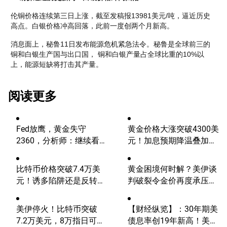
伦铜价格连续第三日上涨，截至发稿报13981美元/吨，逼近历史
高点。白银价格冲高回落，此前一度创两个月新高。
消息面上，秘鲁11日发布能源危机紧急法令。秘鲁是全球前三的
铜和白银生产国与出口国， 铜和白银产量占全球比重的10%以
上，能源短缺将打击其产量。 
阅读更多
Fed放鹰，黄金失守
黄金价格大涨突破4300美
2360，分析师：继续看
元！加息预期降温叠加央
涨？
行购金，未来继续涨？
比特币价格突破7.4万美
黄金困境何时解？美伊谈
元！诱多陷阱还是反转信
判破裂令金价再度承压，
号？关注这一点位
还能重返5000美元吗？
美伊停火！比特币突破
【财经纵览】：30年期美
7.2万美元，8万指日可
债息率创19年新高！美