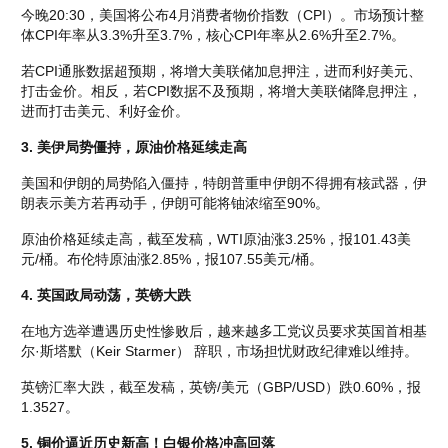
今晚20:30，美国将公布4月消费者物价指数（CPI）。市场预计整
体CPI年率从3.3%升至3.7%，核心CPI年率从2.6%升至2.7%。
若CPI通胀数据超预期，将增大美联储加息押注，进而利好美元、
打击金价。相反，若CPI数据不及预期，将增大美联储降息押注，
进而打击美元、利好金价。
3. 美伊局势僵持，原油价格延续走高
美国和伊朗的局势陷入僵持，特朗普重申伊朗不得拥有核武器，伊
朗表示美方若再动手，伊朗可能将铀浓缩至90%。
原油价格延续走高，截至发稿，WTI原油涨3.25%，报101.43美
元/桶。布伦特原油涨2.85%，报107.55美元/桶。
4. 英国政局动荡，英镑大跌
在地方选举遭遇历史性惨败后，越来越多工党议员要求英国首相基
尔·斯塔默（Keir Starmer） 辞职，市场担忧财政纪律难以维持。
英镑汇率大跌，截至发稿，英镑/美元（GBP/USD）跌0.60%，报
1.3527。
5. 铜价逼近历史新高！白银价格冲高回落