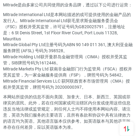
Mitrade是由多家公司共同使用的业务品牌，透过以下公司进行运营：
Mitrade International Ltd是本网站描述的或可提供使用的金融产品的
发行人。Mitrade International Ltd获毛里求斯金融服务委员会
（FSC）授权并受其监管，许可证号码为GB20025791，注册地址
是：6 St Denis Street, 1st Floor River Court, Port Louis 11328,
Mauritius
Mitrade Global Pty Ltd注册号码为ABN 90 149 011 361, 澳大利亚金融
服务牌照 (AFSL) 号码为 398528。
Mitrade Holding Ltd获开曼群岛金融管理局（CIMA）授权并受其监
管，SIB牌照号码为1612446。
Mitrade Markets Pty Ltd 获南非金融部门行为监管局（FSCA）授权并
受其监管，为一家金融服务提供商（FSP），牌照号码为 54842。
Mitrade Financial Services LLC 获阿联酋资本市场管理局（CMA）授
权并受其监管，牌照号码为 20200000397。
本网站所提供的信息不面向美国、加拿大、日本、新西兰、英国或菲
律宾的居民。此外，若在任何国家或司法辖区内分发或使用这些信息
违反当地法律或监管规定，则任何人士均不得使用本网站内容。请注
意，英语为我们服务的主要语言，且所有条款和协议中具有法律效力
的语言均为英语。其他语言版本仅供参考。如英语版本与其他语言版
本存在任何差异，应以英语版本为准。