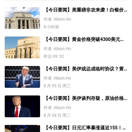
【今日要闻】美重磅非农来袭！白银价
格涨4%，黄金创一个多月新高
作者
Alison Ho
8 小时前
【今日要闻】黄金价格突破4300美元，
比特币逼近6.5万，关注伊朗谈判
作者
Alison Ho
昨日 09: 52
【今日要闻】美伊或达成临时协议？黄
金三连涨，美国ADP就业数据来袭
作者
Alison Ho
8 月 05 日 周三
【今日要闻】美伊谈判存疑，原油价格
上涨，铜价突破1.4万美元
作者
Alison Ho
8 月 04 日 周二
【今日要闻】日元汇率暴涨逼近155！美