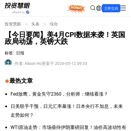
Bonus
立即交易
投资慧眼
头条
综合
【今日要闻】美4月CPI数据来袭！英国
政局动荡，英镑大跌
标签
:
日报
作者
:
Alison Ho
更新于 2026-05-12 09:53
最热文章
Fed放鹰，黄金失守2360，分析师：继续看涨？
日美联手干预，日元汇率暴涨！日本央行不加息，未来
走势如何？
WTI原油走势：市场亟待伊朗重磅回复！油价高波动性有