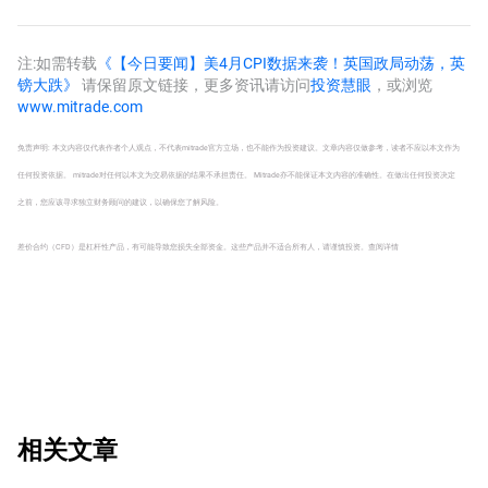
待？
元/日元七连涨，黄金跌
破4500、标普、纳指三连
跌
注:如需转载
《【今日要闻】美4月CPI数据来袭！英国政局动荡，英
镑大跌》
请保留原文链接，更多资讯请访问
投资慧眼
，或浏览
www.mitrade.com
免责声明: 本文内容仅代表作者个人观点，不代表mitrade官方立场，也不能作为投资建议。文章内容仅做参考，读者不应以本文作为
任何投资依据。 mitrade对任何以本文为交易依据的结果不承担责任。 Mitrade亦不能保证本文内容的准确性。在做出任何投资决定
之前，您应该寻求独立财务顾问的建议，以确保您了解风险。
差价合约（CFD）是杠杆性产品，有可能导致您损失全部资金。这些产品并不适合所有人，请谨慎投资。
查阅详情
相关文章