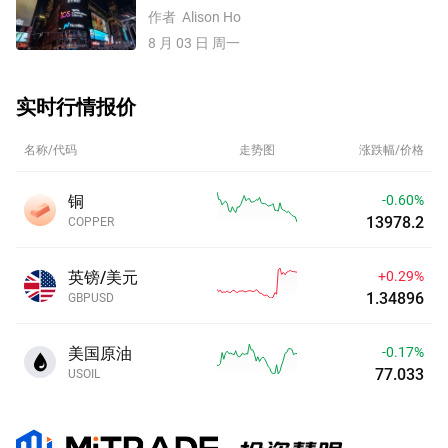
伊谈判或重启，原油价格大跌8%
作者
Alison Ho
8 月 03 日 周一
实时行情报价
名称/代码
走势图
涨跌幅/价格
铜
-0.60%
13978.2
COPPER
英镑/美元
+0.28%
1.34886
GBPUSD
美国原油
-0.18%
77.032
USOIL