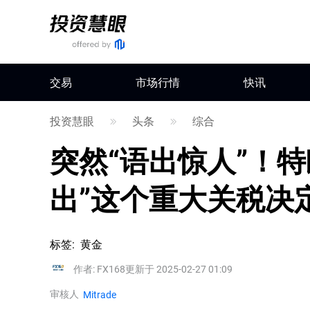
交易
市场行情
快讯
投资慧眼
头条
综合
突然“语出惊人”！
出”这个重大关税决
标签
:
黄金
作者
:
FX168
更新于 2025-02-27 01:09
审核人
Mitrade