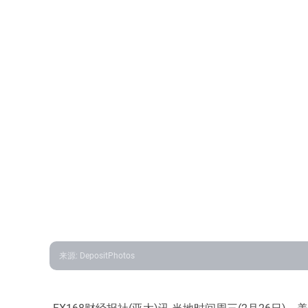
来源
:
DepositPhotos
FX168财经报社(亚太)讯 当地时间周三(2月26日)，美