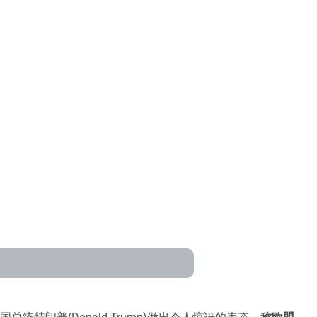
国总统特朗普(Donald Trump)做出令人惊讶的表态，
称欧盟