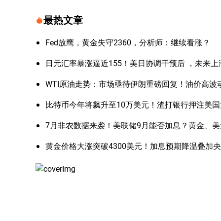
最热文章
Fed放鹰，黄金失守2360，分析师：继续看涨？
日元汇率暴涨逼近155！美日协调干预后 ，未来
WTI原油走势：市场亟待伊朗重磅回复！油价高波
比特币今年将飙升至10万美元！渣打银行押注美
7月非农数据来袭！美联储9月能否加息？黄金、
黄金价格大涨突破4300美元！加息预期降温叠加