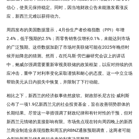
信心，使美元保持稳定。同时，因当地财政公告未能激发看涨反
应，新西兰元难以获得动力。
周四发布的美国数据显示，4月份生产者价格指数（PPI）年增
2.4%，低于预期的2.5%；而零售销售仅增长0.1%，未能达到市场
的广泛预期。这些数据加剧了市场对美联储可能在2025年晚些时
候开始降息的猜测。然而，在托马斯·劳巴赫研究会议上的讲话
中，鲍威尔强调需要重新审视美联储的政策框架，以应对持续的供
应冲击，重申了对利率变化采取谨慎和耐心的态度。这一中立立场
帮助美元从日内损失中恢复，并限制了下行动能。
相比之下，新西兰的经济叙事依然疲软。财政部长尼古拉·威利斯
公布了一项1.9亿新西兰元的社会投资基金，旨在改善弱势群体的
长期结果。尽管这一举措强调了财政纪律和有针对性的干预，但对
新西兰元情绪的直接影响有限。市场焦点现在转向周四晚上的新西
兰商业制造业表现指数和周五的RBNZ通胀预期调查，这两者可能
会影响新西兰储备银行未来的利率决策预期。