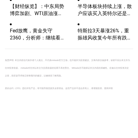
【财经纵览】：中东局势
半导体板块持续上涨，散
博弈加剧、WTI原油涨超
户应该买入英特尔还是
4%，10年期美债收益
AMD？
率、美元反弹，道指终结
Fed放鹰，黄金失守
特斯拉3天暴涨26%，重
五连涨！
2360，分析师：继续看
振雄风收复今年所有跌
涨？
幅！后市继续看涨还是回
调？
免责声明: 本文内容仅代表作者个人观点，不代表mitrade官方立场，也不能作为投资建议。文章内容仅做参考，读者不应以本文作为
任何投资依据。 mitrade对任何以本文为交易依据的结果不承担责任。 Mitrade亦不能保证本文内容的准确性。在做出任何投资决定
之前，您应该寻求独立财务顾问的建议，以确保您了解风险。
差价合约（CFD）是杠杆性产品，有可能导致您损失全部资金。这些产品并不适合所有人，请谨慎投资。
查阅详情