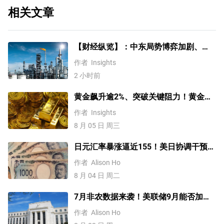
相关文章
【财经纵览】：中东局势博弈加剧、
WTI原油涨超4%，10年期美债收益率、
作者
Insights
美元反弹，道指终结五连涨！
2 小时前
黄金飙升逾2%、突破关键阻力！黄金、
WTI原油、美元指数、纳指100指数技术
作者
Insights
分析
8 月 05 日 周三
日元汇率暴涨逼近155！美日协调干预后
，未来上涨还是下跌？
作者
Alison Ho
8 月 04 日 周二
7月非农数据来袭！美联储9月能否加
息？黄金、美元行情一触即发
作者
Alison Ho