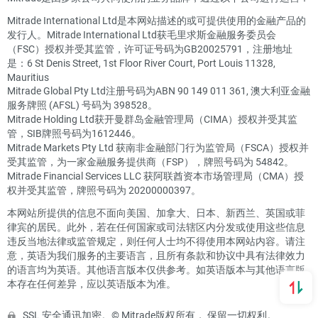
Mitrade International Ltd是本网站描述的或可提供使用的金融产品的
发行人。Mitrade International Ltd获毛里求斯金融服务委员会
（FSC）授权并受其监管，许可证号码为GB20025791，注册地址
是：6 St Denis Street, 1st Floor River Court, Port Louis 11328,
Mauritius
Mitrade Global Pty Ltd注册号码为ABN 90 149 011 361, 澳大利亚金融
服务牌照 (AFSL) 号码为 398528。
Mitrade Holding Ltd获开曼群岛金融管理局（CIMA）授权并受其监
管，SIB牌照号码为1612446。
Mitrade Markets Pty Ltd 获南非金融部门行为监管局（FSCA）授权并
受其监管，为一家金融服务提供商（FSP），牌照号码为 54842。
Mitrade Financial Services LLC 获阿联酋资本市场管理局（CMA）授
权并受其监管，牌照号码为 20200000397。
本网站所提供的信息不面向美国、加拿大、日本、新西兰、英国或菲
律宾的居民。此外，若在任何国家或司法辖区内分发或使用这些信息
违反当地法律或监管规定，则任何人士均不得使用本网站内容。请注
意，英语为我们服务的主要语言，且所有条款和协议中具有法律效力
的语言均为英语。其他语言版本仅供参考。如英语版本与其他语言版
本存在任何差异，应以英语版本为准。
SSL 安全通讯加密。© Mitrade版权所有， 保留一切权利。