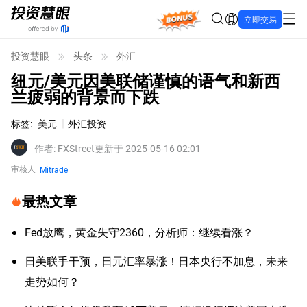
Bonus
立即交易
投资慧眼
头条
外汇
纽元/美元因美联储谨慎的语气和新西
兰疲弱的背景而下跌
标签
:
美元
外汇投资
作者
:
FXStreet
更新于 2025-05-16 02:01
审核人
Mitrade
最热文章
Fed放鹰，黄金失守2360，分析师：继续看涨？
日美联手干预，日元汇率暴涨！日本央行不加息，未来
走势如何？