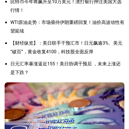
比特币今年将飙升至10万美元！渣打银行押注美国大选
行情！
WTI原油走势：市场亟待伊朗重磅回复！油价高波动性有
望延续
【财经纵览】：美日联手干预汇市！日元飙逾3%、美元
“破百”，黄金收复4100，科技股全面反弹
日元汇率暴涨逼近155！美日协调干预后 ，未来上涨还
是下跌？