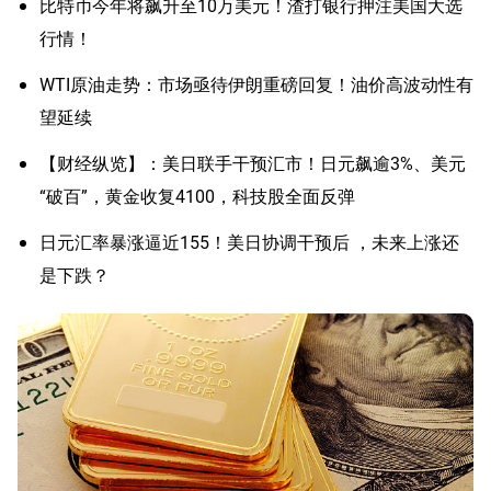
比特币今年将飙升至10万美元！渣打银行押注美国大选
行情！
WTI原油走势：市场亟待伊朗重磅回复！油价高波动性有
望延续
【财经纵览】：美日联手干预汇市！日元飙逾3%、美元
“破百”，黄金收复4100，科技股全面反弹
日元汇率暴涨逼近155！美日协调干预后 ，未来上涨还
是下跌？