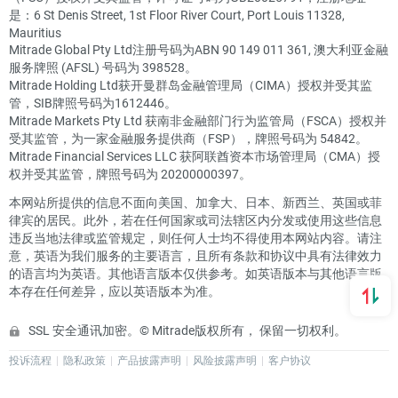
是：6 St Denis Street, 1st Floor River Court, Port Louis 11328,
Mauritius
Mitrade Global Pty Ltd注册号码为ABN 90 149 011 361, 澳大利亚金融
服务牌照 (AFSL) 号码为 398528。
Mitrade Holding Ltd获开曼群岛金融管理局（CIMA）授权并受其监
管，SIB牌照号码为1612446。
Mitrade Markets Pty Ltd 获南非金融部门行为监管局（FSCA）授权并
受其监管，为一家金融服务提供商（FSP），牌照号码为 54842。
Mitrade Financial Services LLC 获阿联酋资本市场管理局（CMA）授
权并受其监管，牌照号码为 20200000397。
本网站所提供的信息不面向美国、加拿大、日本、新西兰、英国或菲
律宾的居民。此外，若在任何国家或司法辖区内分发或使用这些信息
违反当地法律或监管规定，则任何人士均不得使用本网站内容。请注
意，英语为我们服务的主要语言，且所有条款和协议中具有法律效力
的语言均为英语。其他语言版本仅供参考。如英语版本与其他语言版
本存在任何差异，应以英语版本为准。
SSL 安全通讯加密。© Mitrade版权所有， 保留一切权利。
投诉流程
隐私政策
产品披露声明
风险披露声明
客户协议