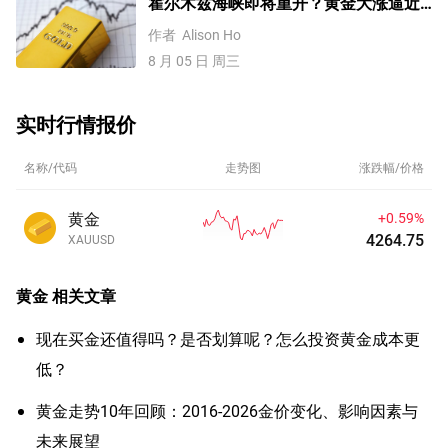
霍尔木兹海峡即将重开？黄金大涨逼近
4200美元！原油价格3连跌
作者
Alison Ho
8 月 05 日 周三
实时行情报价
名称/代码
走势图
涨跌幅/价格
黄金
+0.59%
4264.75
XAUUSD
黄金
相关文章
现在买金还值得吗？是否划算呢？怎么投资黄金成本更
低？
黄金走势10年回顾：2016-2026金价变化、影响因素与
未来展望