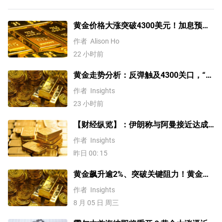
黄金价格大涨突破4300美元！加息预期
降温叠加央行购金，未来继续涨？
作者
Alison Ho
22 小时前
黄金走势分析：反弹触及4300关口，“双
底”确立剑指这一目标！
作者
Insights
23 小时前
【财经纵览】：伊朗称与阿曼接近达成
协议，黄金涨超200美元、WTI原油三连
作者
Insights
跌，道指续创历史新高！
昨日 00: 15
黄金飙升逾2%、突破关键阻力！黄金、
WTI原油、美元指数、纳指100指数技术
作者
Insights
分析
8 月 05 日 周三