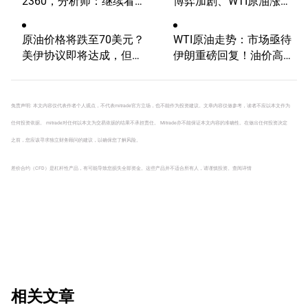
2360，分析师：继续看
博弈加剧、WTI原油涨超
涨？
4%，10年期美债收益
率、美元反弹，道指终结
原油价格将跌至70美元？
WTI原油走势：市场亟待
五连涨！
美伊协议即将达成，但小
伊朗重磅回复！油价高波
心冲突再起
动性有望延续
免责声明: 本文内容仅代表作者个人观点，不代表mitrade官方立场，也不能作为投资建议。文章内容仅做参考，读者不应以本文作为
任何投资依据。 mitrade对任何以本文为交易依据的结果不承担责任。 Mitrade亦不能保证本文内容的准确性。在做出任何投资决定
之前，您应该寻求独立财务顾问的建议，以确保您了解风险。
差价合约（CFD）是杠杆性产品，有可能导致您损失全部资金。这些产品并不适合所有人，请谨慎投资。
查阅详情
相关文章