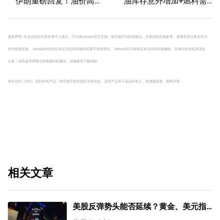
伊朗重磅回复！油价高波
油库存意外增加+燃料需
动性有望延续
求疲软，油价续跌近
2%，等待OPEC+救市
免责声明: 本文内容仅代表作者个人观点，不代表mitrade官方立场，也不能作为投资建议。文章内容仅做参考，读者不应以本文作为
任何投资依据。 mitrade对任何以本文为交易依据的结果不承担责任。 Mitrade亦不能保证本文内容的准确性。在做出任何投资决定
之前，您应该寻求独立财务顾问的建议，以确保您了解风险。
差价合约（CFD）是杠杆性产品，有可能导致您损失全部资金。这些产品并不适合所有人，请谨慎投资。
查阅详情
相关文章
美股反弹势头能否延续？黄金、美元指
数、费半指数、纳指100技术分析