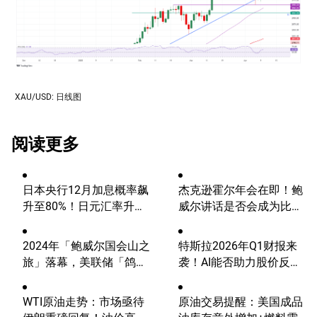
XAU/USD: 日线图
阅读更多
日本央行12月加息概率飙
杰克逊霍尔年会在即！鲍
升至80%！日元汇率升破
威尔讲话是否会成为比特
155，未来继续涨？
币的致命一击？
2024年「鲍威尔国会山之
特斯拉2026年Q1财报来
旅」落幕，美联储「鸽
袭！AI能否助力股价反
派」当头，华尔街欢呼！
弹？400美元关口迎挑
战！
WTI原油走势：市场亟待
原油交易提醒：美国成品