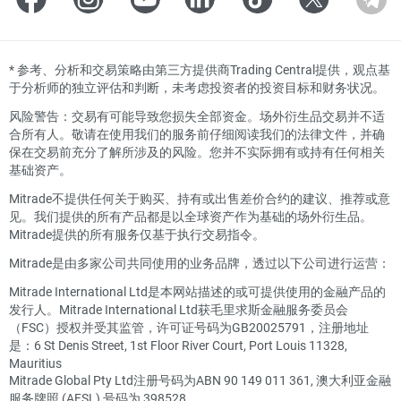
*
参考、分析和交易策略由第三方提供商Trading Central提供，观点基
于分析师的独立评估和判断，未考虑投资者的投资目标和财务状况。
风险警告：交易有可能导致您损失全部资金。场外衍生品交易并不适
合所有人。敬请在使用我们的服务前仔细阅读我们的法律文件，并确
保在交易前充分了解所涉及的风险。您并不实际拥有或持有任何相关
基础资产。
Mitrade不提供任何关于购买、持有或出售差价合约的建议、推荐或意
见。我们提供的所有产品都是以全球资产作为基础的场外衍生品。
Mitrade提供的所有服务仅基于执行交易指令。
Mitrade是由多家公司共同使用的业务品牌，透过以下公司进行运营：
Mitrade International Ltd是本网站描述的或可提供使用的金融产品的
发行人。Mitrade International Ltd获毛里求斯金融服务委员会
（FSC）授权并受其监管，许可证号码为GB20025791，注册地址
是：6 St Denis Street, 1st Floor River Court, Port Louis 11328,
Mauritius
Mitrade Global Pty Ltd注册号码为ABN 90 149 011 361, 澳大利亚金融
服务牌照 (AFSL) 号码为 398528。