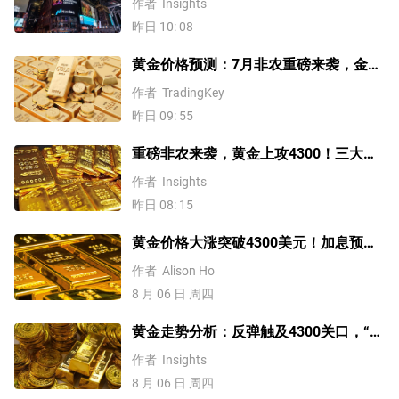
作者
Insights
昨日 10: 08
黄金价格预测：7月非农重磅来袭，金价
站上4300美元后还能涨吗？
作者
TradingKey
昨日 09: 55
重磅非农来袭，黄金上攻4300！三大因
素预示金价升势有望延续
作者
Insights
昨日 08: 15
黄金价格大涨突破4300美元！加息预期
降温叠加央行购金，未来继续涨？
作者
Alison Ho
8 月 06 日 周四
黄金走势分析：反弹触及4300关口，“双
底”确立剑指这一目标！
作者
Insights
8 月 06 日 周四