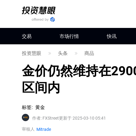
交易
市场行情
快讯
投资慧眼
头条
商品
金价仍然维持在29
区间内
标签
:
黄金
作者
:
FXStreet
更新于 2025-03-10 05:41
审核人
Mitrade