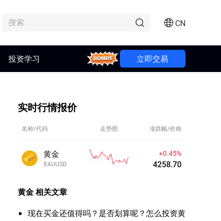
CN
Bonus
投资学习
立即交易
实时行情报价
名称/代码
走势图
涨跌幅/价格
黄金
+0.45%
4258.70
XAUUSD
黄金
相关文章
现在买金还值得吗？是否划算呢？怎么投资黄