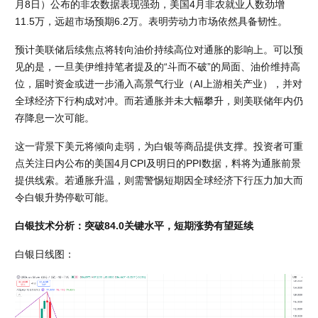
月8日）公布的非农数据表现强劲，美国4月非农就业人数劲增
11.5万，远超市场预期6.2万。表明劳动力市场依然具备韧性。
预计美联储后续焦点将转向油价持续高位对通胀的影响上。可以预
见的是，一旦美伊维持笔者提及的“斗而不破”的局面、油价维持高
位，届时资金或进一步涌入高景气行业（AI上游相关产业），并对
全球经济下行构成对冲。而若通胀并未大幅攀升，则美联储年内仍
存降息一次可能。
这一背景下美元将倾向走弱，为白银等商品提供支撑。投资者可重
点关注日内公布的美国4月CPI及明日的PPI数据，料将为通胀前景
提供线索。若通胀升温，则需警惕短期因全球经济下行压力加大而
令白银升势停歇可能。
白银技术分析：突破84.0关键水平，短期涨势有望延续
白银日线图：