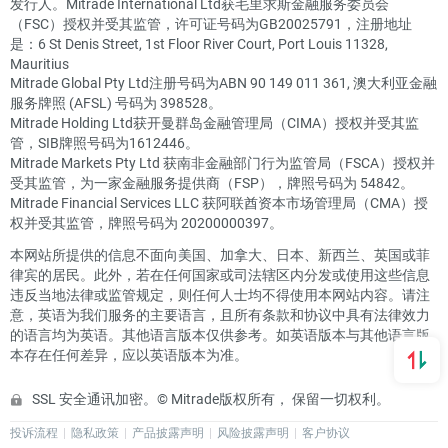
发行人。Mitrade International Ltd获毛里求斯金融服务委员会
（FSC）授权并受其监管，许可证号码为GB20025791，注册地址
是：6 St Denis Street, 1st Floor River Court, Port Louis 11328,
Mauritius
Mitrade Global Pty Ltd注册号码为ABN 90 149 011 361, 澳大利亚金融
服务牌照 (AFSL) 号码为 398528。
Mitrade Holding Ltd获开曼群岛金融管理局（CIMA）授权并受其监
管，SIB牌照号码为1612446。
Mitrade Markets Pty Ltd 获南非金融部门行为监管局（FSCA）授权并
受其监管，为一家金融服务提供商（FSP），牌照号码为 54842。
Mitrade Financial Services LLC 获阿联酋资本市场管理局（CMA）授
权并受其监管，牌照号码为 20200000397。
本网站所提供的信息不面向美国、加拿大、日本、新西兰、英国或菲
律宾的居民。此外，若在任何国家或司法辖区内分发或使用这些信息
违反当地法律或监管规定，则任何人士均不得使用本网站内容。请注
意，英语为我们服务的主要语言，且所有条款和协议中具有法律效力
的语言均为英语。其他语言版本仅供参考。如英语版本与其他语言版
本存在任何差异，应以英语版本为准。
SSL 安全通讯加密。© Mitrade版权所有， 保留一切权利。
投诉流程
隐私政策
产品披露声明
风险披露声明
客户协议