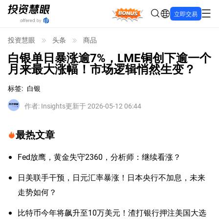
Bonus
立即交易
投资慧眼
头条
商品
白银单日暴涨逾7%，LME铜创下逾一个
月来最大涨幅！市场逻辑悄然生变？
标签
:
白银
作者
:
Insights
更新于 2026-05-12 06:44
最热文章
Fed放鹰，黄金失守2360，分析师：继续看涨？
日美联手干预，日元汇率暴涨！日本央行不加息，未来
走势如何？
比特币今年将飙升至10万美元！渣打银行押注美国大选