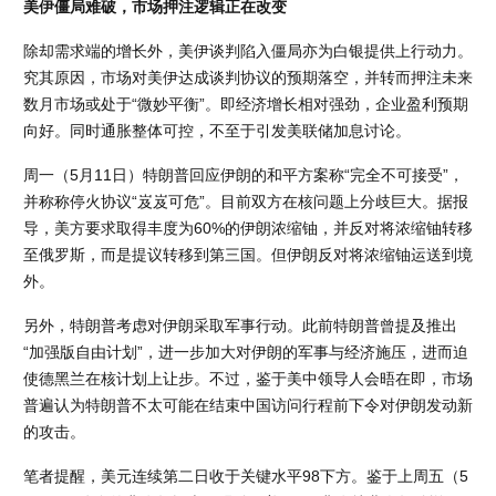
美伊僵局难破，市场押注逻辑正在改变
除却需求端的增长外，美伊谈判陷入僵局亦为白银提供上行动力。
究其原因，市场对美伊达成谈判协议的预期落空，并转而押注未来
数月市场或处于“微妙平衡”。即经济增长相对强劲，企业盈利预期
向好。同时通胀整体可控，不至于引发美联储加息讨论。
周一（5月11日）特朗普回应伊朗的和平方案称“完全不可接受”，
并称称停火协议“岌岌可危”。目前双方在核问题上分歧巨大。据报
导，美方要求取得丰度为60%的伊朗浓缩铀，并反对将浓缩铀转移
至俄罗斯，而是提议转移到第三国。但伊朗反对将浓缩铀运送到境
外。
另外，特朗普考虑对伊朗采取军事行动。此前特朗普曾提及推出
“加强版自由计划”，进一步加大对伊朗的军事与经济施压，进而迫
使德黑兰在核计划上让步。不过，鉴于美中领导人会晤在即，市场
普遍认为特朗普不太可能在结束中国访问行程前下令对伊朗发动新
的攻击。
笔者提醒，美元连续第二日收于关键水平98下方。鉴于上周五（5