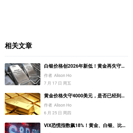
相关文章
白银价格创2026年新低！黄金再失守
4000美元关口，何时才能反弹？
作者
Alison Ho
7 月 17 日 周五
黄金价格失守4000美元，是否已经到
底？分析师这样说
作者
Alison Ho
6 月 25 日 周四
VIX恐慌指数飙18%！黄金、白银、比特
币、标普500技术分析