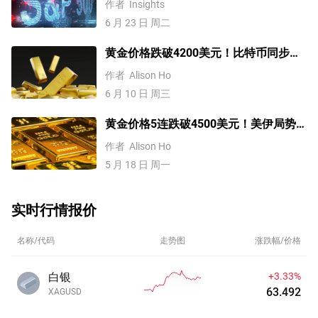
作者
Insights
6 月 23 日 周二
黄金价格跌破4200美元！比特币同步下
挫！流动性危机卷土重来？
作者
Alison Ho
6 月 10 日 周三
黄金价格5连跌破4500美元！美伊局势
升温推高油价，美联储2026年加息？
作者
Alison Ho
5 月 18 日 周一
实时行情报价
名称/代码
走势图
涨跌幅/价格
白银
+3.33%
63.492
XAGUSD