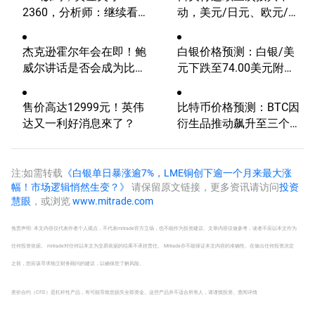
2360，分析师：继续看
动，美元/日元、欧元/美
涨？
元、费半指数、英伟达技
术分析
杰克逊霍尔年会在即！鲍
白银价格预测：白银/美
威尔讲话是否会成为比特
元下跌至74.00美元附
币的致命一击？
近，空头偏向占据主导
售价高达12999元！英伟
比特币价格预测：BTC因
达又一利好消息來了？
衍生品推动飙升至三个月
高点
注:如需转载
《白银单日暴涨逾7%，LME铜创下逾一个月来最大涨
幅！市场逻辑悄然生变？》
请保留原文链接，更多资讯请访问
投资
慧眼
，或浏览
www.mitrade.com
免责声明: 本文内容仅代表作者个人观点，不代表mitrade官方立场，也不能作为投资建议。文章内容仅做参考，读者不应以本文作为
任何投资依据。 mitrade对任何以本文为交易依据的结果不承担责任。 Mitrade亦不能保证本文内容的准确性。在做出任何投资决定
之前，您应该寻求独立财务顾问的建议，以确保您了解风险。
差价合约（CFD）是杠杆性产品，有可能导致您损失全部资金。这些产品并不适合所有人，请谨慎投资。
查阅详情