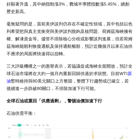
好顯著升溫，其中納指勁漲3%，費城半導體指數漲5.45%，續創
歷史新高。
毫無疑問的是，當前美伊談判仍存在不確定性領域，其中包括以色
列希望把與真主党衝突與美伊談判脫鉤及核問題、荷姆茲海峽擁有
權、解凍資金等。儘管不排除核心分歧或影響談判進展，但若荷姆
茲海峽能順利恢復通航及保持通航暢順，預計近幾個月以來石油供
不應求的局面將快速得以扭轉。
三大評級機構之一的惠譽表示，若協議促成海峽全面開放，預計全
球石油市場將在大約一個月內重新回歸供過於求狀態。目前WTI
原
油
暫時維持與80美元關口上方整固，整體下行趨勢或已確立，若
後續進一步跌破80關口，不排除加速下行可能。
全球石油或重回「供應過剩」，警惕油價加速下行
石油供需平衡：