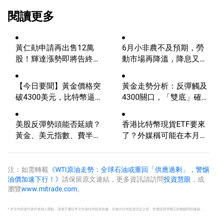
閱讀更多
黃仁勛申請再出售12萬
6月小非農不及預期，勞
股！輝達漲勢即將告終？
動市場再降溫，降息又邁
AI浪潮將迎來轉折？
進一步？
【今日要聞】黃金價格突
黃金走勢分析：反彈觸及
破4300美元，比特幣逼近
4300關口，「雙底」確立
6.5萬，關注伊朗談判
劍指這一目標！
美股反彈勢頭能否延續？
香港比特幣現貨ETF要來
黃金、美元指數、費半指
了？外媒稱可能在本月推
數、納指100技術分析
出
注：如需轉載
《WTI原油走勢：全球石油或重回「供應過剩」，警惕
油價加速下行！》
請保留原文連結，更多資訊請訪問
投資慧眼
，或
瀏覽
www.mitrade.com
。
* 本文內容僅代表作者個人觀點，讀者不應以本文作為任何投資依據。在做出任何投資決定之前，您應該尋求獨立財務顧問的建議，