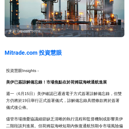
來源
:
DepositPhotos
Mitrade.com 投資慧眼
投資慧眼Insights -
美伊已簽諒解備忘錄！市場焦點在於荷姆茲海峽通航進展
週一（6月15日）美伊確認已通過電子方式簽署諒解備忘錄，但雙
方仍將於19日舉行正式簽署儀式，諒解備忘錄具體條款將於簽署
儀式後公佈。
儘管市場擔憂協議細節缺乏清晰的執行流程和監督機制或影響美伊
二階段談判進展。但荷姆茲海峽短期內恢復通航預期令市場風險偏