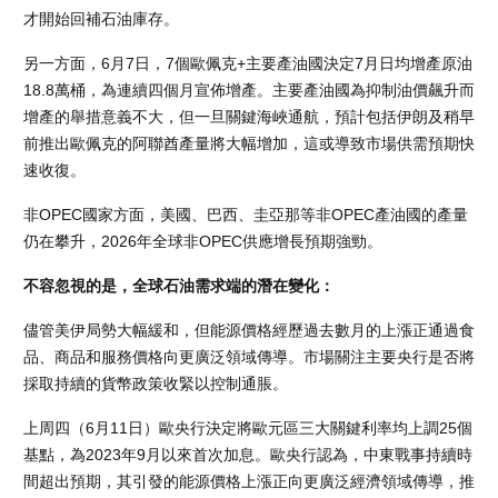
才開始回補石油庫存。
另一方面，6月7日，7個歐佩克+主要產油國決定7月日均增產原油
18.8萬桶，為連續四個月宣佈增產。主要產油國為抑制油價飆升而
增產的舉措意義不大，但一旦關鍵海峽通航，預計包括伊朗及稍早
前推出歐佩克的阿聯酋產量將大幅增加，這或導致市場供需預期快
速收復。
非OPEC國家方面，美國、巴西、圭亞那等非OPEC產油國的產量
仍在攀升，2026年全球非OPEC供應增長預期強勁。
不容忽視的是，全球石油需求端的潛在變化：
儘管美伊局勢大幅緩和，但能源價格經歷過去數月的上漲正通過食
品、商品和服務價格向更廣泛領域傳導。市場關注主要央行是否將
採取持續的貨幣政策收緊以控制通脹。
上周四（6月11日）歐央行決定將歐元區三大關鍵利率均上調25個
基點，為2023年9月以來首次加息。歐央行認為，中東戰事持續時
間超出預期，其引發的能源價格上漲正向更廣泛經濟領域傳導，推