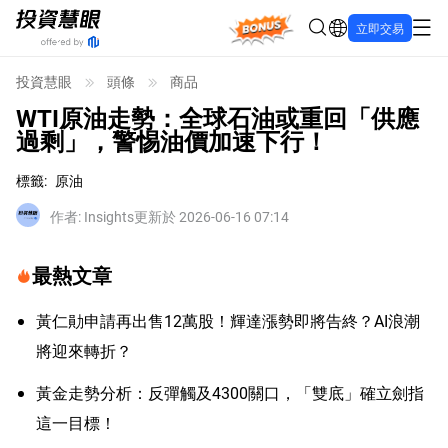
Bonus
立即交易
投資慧眼
頭條
商品
WTI原油走勢：全球石油或重回「供應
過剩」，警惕油價加速下行！
標籤
:
原油
作者
:
Insights
更新於 2026-06-16 07:14
最熱文章
黃仁勛申請再出售12萬股！輝達漲勢即將告終？AI浪潮
將迎來轉折？
黃金走勢分析：反彈觸及4300關口，「雙底」確立劍指
這一目標！