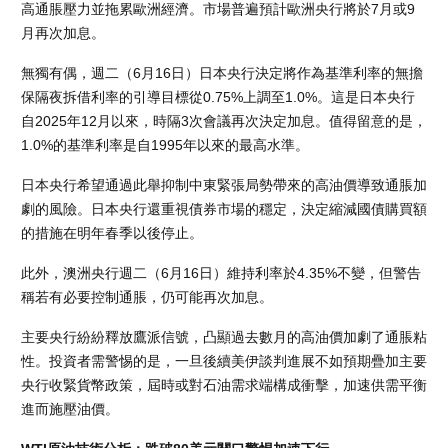
高通脹壓力並拖累歐洲經濟。市場普遍預計歐洲央行將於7月或9
月再次加息。
無獨有偶，週二（6月16日）日本央行決定將作為基準利率的無擔
保隔夜拆借利率的引導目標從0.75%上調至1.0%。這是日本央行
自2025年12月以來，時隔3次會議再次決定加息。值得留意的是，
1.0%的基準利率是自1995年以來的最高水準。
日本央行希望通過此舉抑制中東緊張局勢帶來的高油價導致通脹加
劇的風險。日本央行還重視債券市場的穩定，決定縮減國債購買額
的措施在明年春季以後停止。
此外，澳洲央行週二（6月16日）維持利率於4.35%不變，但警告
稱若有必要控制通脹，仍可能再次加息。
主要央行紛紛釋放鷹派信號，凸顯過去數月的高油價加劇了通脹粘
性。投資者需警惕的是，一旦後續美伊談判進展不如預期疊加主要
央行收緊貨幣政策，屆時或對石油需求端構成衝擊，加速供需平衡
進而施壓油價。