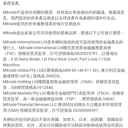
基礎資產。
Mitrade不提供任何關於購買、持有或出售差價合約的建議、推薦或意
見。我們提供的所有產品都是以全球資產作為基礎的場外衍生品。
Mitrade提供的所有服務僅基於執行交易指令。
Mitrade是由多家公司共同使用的業務品牌，透過以下公司進行運營：
Mitrade International Ltd是本網站描述的或可提供使用的金融產品的
發行人。Mitrade International Ltd獲毛里求斯金融服務委員會
（FSC）授權並受其監管，許可證號碼為GB20025791，註冊地址
是：6 St Denis Street, 1st Floor River Court, Port Louis 11328,
Mauritius
Mitrade Global Pty Ltd註冊號碼為ABN 90 149 011 361, 澳大利亞金融
服務牌照 (AFSL) 號碼為 398528。
Mitrade Holding Ltd獲開曼群島金融管理局（CIMA）授權並受其監
管，SIB牌照號碼為1612446。
Mitrade Markets Pty Ltd 獲南非金融部門行為監管局（FSCA）授權並
受其監管，為一家金融服務提供商（FSP），牌照號碼為 54842。
Mitrade Financial Services LLC 獲得阿拉伯聯合大公國資本市場管理
局 (CMA) 授權並受其監管，許可證號為 20200000397。
本網站所提供的資訊不面向美國、加拿大、日本、紐西蘭、英國或菲
律賓的居民。此外，若在任何國家或司法轄區內散佈或使用這些資訊