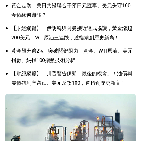
黃金走勢：美日共證聯合干預日元匯率、美元失守100！
金價緣何難漲？
【財經縱覽】：伊朗稱與阿曼接近達成協議，黃金漲超
200美元、WTI原油三連跌，道指續創歷史新高！
黃金飆升逾2%、突破關鍵阻力！黃金、WTI原油、美元
指數、納指100指數技術分析
【財經縱覽】：川普警告伊朗「最後的機會」！油價與
美債殖利率齊跌、美元反攻100，道指創歷史新高！