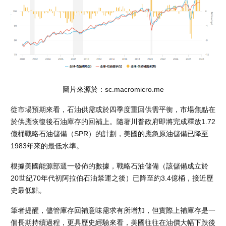
圖片來源於：sc.macromicro.me
從市場預期來看，石油供需或於四季度重回供需平衡，市場焦點在
於供應恢復後石油庫存的回補上。隨著川普政府即將完成釋放1.72
億桶戰略石油儲備（SPR）的計劃，美國的應急原油儲備已降至
1983年來的最低水準。
根據美國能源部週一發佈的數據，戰略石油儲備（該儲備成立於
20世紀70年代初阿拉伯石油禁運之後）已降至約3.4億桶，接近歷
史最低點。
筆者提醒，儘管庫存回補意味需求有所增加，但實際上補庫存是一
個長期持續過程，更具歷史經驗來看，美國往往在油價大幅下跌後