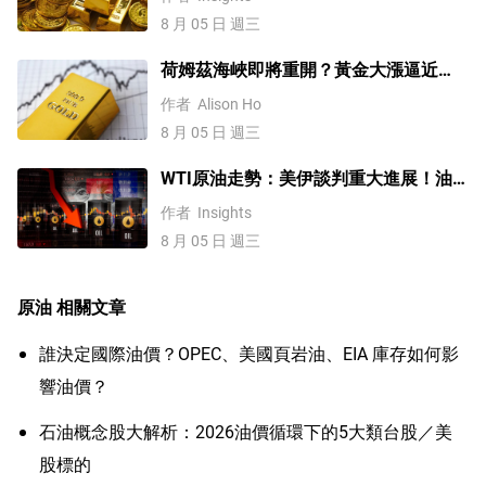
分析
8 月 05 日 週三
荷姆茲海峽即將重開？黃金大漲逼近
4200美元！原油價格3連跌
作者
Alison Ho
8 月 05 日 週三
WTI原油走勢：美伊談判重大進展！油
價破位失守78.0，70關口能守住嗎？
作者
Insights
8 月 05 日 週三
原油
相關文章
誰決定國際油價？OPEC、美國頁岩油、EIA 庫存如何影
響油價？
石油概念股大解析：2026油價循環下的5大類台股／美
股標的