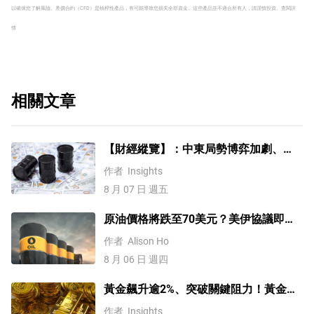
以確保您了解風險。
差價合約（CFD）是槓桿性產品，有可能導致您損失全部資金。這些產品並不適合所有人，請謹慎投資。
查閱詳
情
相關文章
【財經縱覽】：中東局勢博弈加劇、
WTI原油漲超4%，10年期美債殖利率、
作者
Insights
美元反彈，道指終結五連漲！
8 月 07 日 週五
原油價格將跌至70美元？美伊協議即將
達成，但小心衝突再起
作者
Alison Ho
8 月 06 日 週四
黃金飆升逾2%、突破關鍵阻力！黃金、
WTI原油、美元指數、納指100指數技術
作者
Insights