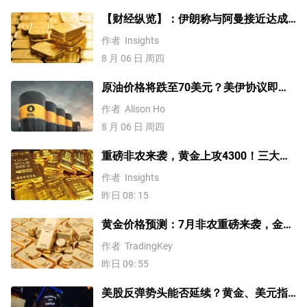
【财经纵览】：伊朗称与阿曼接近达成
协议，黄金涨超200美元、WTI原油三连
作者
Insights
跌，道指续创历史新高！
8 月 06 日 周四
原油价格将跌至70美元？美伊协议即将
达成，但小心冲突再起
作者
Alison Ho
8 月 06 日 周四
重磅非农来袭，黄金上攻4300！三大因
素预示金价升势有望延续
作者
Insights
昨日 08: 15
黄金价格预测：7月非农重磅来袭，金价
站上4300美元后还能涨吗？
作者
TradingKey
昨日 09: 55
美股反弹势头能否延续？黄金、美元指