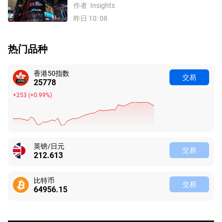
数、费半指数、纳指100技术分析
作者
Insights
昨日 10: 08
热门品种
香港50指数
交易
25778
+253
(
+0.99%
)
英镑/日元
交易
212.613
比特币
交易
64956.13