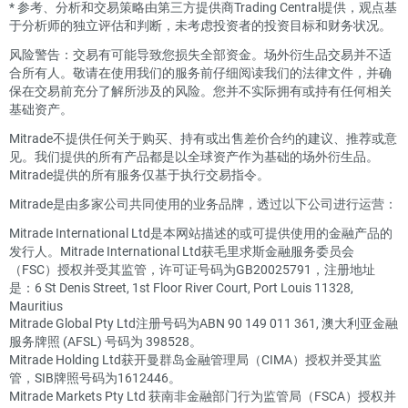
*
参考、分析和交易策略由第三方提供商Trading Central提供，观点基
于分析师的独立评估和判断，未考虑投资者的投资目标和财务状况。
风险警告：交易有可能导致您损失全部资金。场外衍生品交易并不适
合所有人。敬请在使用我们的服务前仔细阅读我们的法律文件，并确
保在交易前充分了解所涉及的风险。您并不实际拥有或持有任何相关
基础资产。
Mitrade不提供任何关于购买、持有或出售差价合约的建议、推荐或意
见。我们提供的所有产品都是以全球资产作为基础的场外衍生品。
Mitrade提供的所有服务仅基于执行交易指令。
Mitrade是由多家公司共同使用的业务品牌，透过以下公司进行运营：
Mitrade International Ltd是本网站描述的或可提供使用的金融产品的
发行人。Mitrade International Ltd获毛里求斯金融服务委员会
（FSC）授权并受其监管，许可证号码为GB20025791，注册地址
是：6 St Denis Street, 1st Floor River Court, Port Louis 11328,
Mauritius
Mitrade Global Pty Ltd注册号码为ABN 90 149 011 361, 澳大利亚金融
服务牌照 (AFSL) 号码为 398528。
Mitrade Holding Ltd获开曼群岛金融管理局（CIMA）授权并受其监
管，SIB牌照号码为1612446。
Mitrade Markets Pty Ltd 获南非金融部门行为监管局（FSCA）授权并