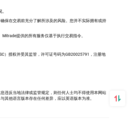
况。
并确保在交易前充分了解所涉及的风险。您并不实际拥有或持
itrade提供的所有服务仅基于执行交易指令。
务委员会（FSC）授权并受其监管，许可证号码为GB20025791，注册地
。
信息违反当地法律或监管规定，则任何人士均不得使用本网站
本与其他语言版本存在任何差异，应以英语版本为准。