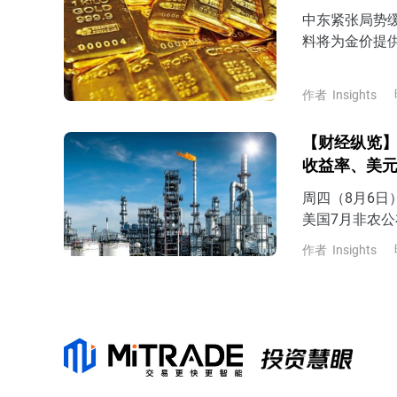
中东紧张局势
料将为金价提
美国CPI数据
复并企稳430
作者
Insights
【财经纵览】
收益率、美
周四（8月6
美国7月非农公
美元、美债收
作者
Insights
4.67%，美元