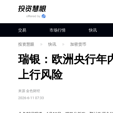
交易
市场行情
快讯
投资慧眼
快讯
加密货币
瑞银：欧洲央行年
上行风险
来源
金色财经
2026-6-11 07:33