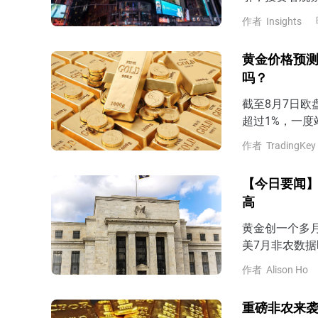
7月非农表现
作者
Insights
预期，那么市场
late）的风
黄金价格预测
吗？
截至8月7日欧
超过1%，一度
以来最大单周
作者
TradingKey
估美联储9月
非农即将公布，
【今日要闻】
公布7月非农
高
黄金创一个多
美7月非农数据
作者
Alison Ho
重磅非农来袭