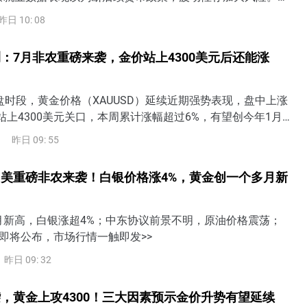
疲软，美联储9月加息可能性将下降，但若就业、薪资显著强于
昨日 10: 08
或将提高9月加息概率，还可能定价美联储行动过晚（too
险。需警惕美债收益率上升将令美股面临抛售风险。
：7月非农重磅来袭，金价站上4300美元后还能涨
盘时段，黄金价格（XAUUSD）延续近期强势表现，盘中上涨
站上4300美元关口，本周累计涨幅超过6%，有望创今年1月
涨幅。随着美国7月非农就业数据即将公布，市场正在重新评
昨日 09: 55
是否仍有必要加息，黄金也进入近期重要的方向选择阶段。7月
美联储加息预期成为金价关键美国将于美东时间8月7日8:30
美重磅非农来袭！白银价格涨4%，黄金创一个多月新
就业报告。从
月新高，白银涨超4%；中东协议前景不明，原油价格震荡；
即将公布，市场行情一触即发>>
昨日 09: 32
，黄金上攻4300！三大因素预示金价升势有望延续