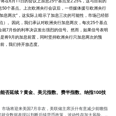
在6月11日的会议上加息25个基点至2.25%，这与目前的
息50个基点。上次欧洲央行会议后，一些媒体援引欧洲央行
加息两次”，这实际上暗示了加息三次的可能性，市场已经部
个基点）。因此，我们承认对欧洲央行加息两次，每次25个基点
会就7月份的利率决议发出强烈的信号。然而，如果信号表明
一是将9月的加息前置，同时坚持欧洲央行只加息两次的预
目前，我们持开放态度。
能否延续？黄金、美元指数、费半指数、纳指100技
日）市场将迎来美国7月非农，美联储主席沃什有意减少前瞻指
察就业数据表现以判断后续货币政策，波动性存加大风险。若