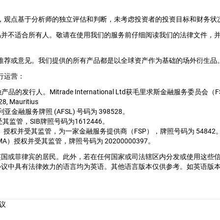
ral提供，观点基于分析师的独立评估和判断，未考虑投资者的投资目标和财务状
易并不适合所有人。敬请在使用我们的服务前仔细阅读我们的法律文件，
、推荐或意见。我们提供的所有产品都是以全球资产作为基础的场外衍生品。M
行运营：
用的金融产品的发行人。Mitrade International Ltd获毛里求斯金融服
28, Mauritius
1, 澳大利亚金融服务牌照 (AFSL) 号码为 398528。
并受其监管，SIB牌照号码为1612446。
局（FSCA）授权并受其监管，为一家金融服务提供商（FSP），牌照号码为 54842
管理局（CMA）授权并受其监管，牌照号码为 20200000397。
英国或菲律宾的居民。此外，若在任何国家或司法辖区内分发或使用这些
协议中具有法律效力的语言均为英语。其他语言版本仅供参考。如英语版
。
议