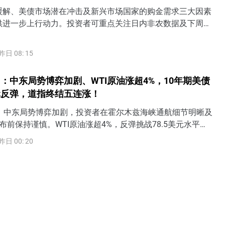
缓解、美债市场潜在冲击及新兴市场国家的购金需求三大因素
供进一步上行动力。投资者可重点关注日内非农数据及下周的
出炉，若美联储9月加息预期进一步降温，金价短期有望一举收
0关口上方。
昨日 08: 15
：中东局势博弈加剧、WTI原油涨超4%，10年期美债
元反弹，道指终结五连涨！
日）中东局势博弈加剧，投资者在霍尔木兹海峡通航细节明晰及
布前保持谨慎。WTI原油涨超4%，反弹挑战78.5美元水平。
益率齐齐反弹，其中10年期美债收益率上涨6个基点至
昨日 00: 20
反攻100关口。黄金冲高回落受阻4300美元。