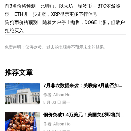
前3名价格预测：比特币、以太坊、瑞波币 – BTC依然脆
弱，ETH进一步走弱，XRP显示更多下行信号
狗狗币价格预测：随着大户停止抛售，DOGE上涨，但散户
拒绝买入
免责声明：仅供参考。 过去的表现并不预示未来的结果。
推荐文章
7月非农数据来袭！美联储9月能否加
息？黄金、美元行情一触即发
作者
Alison Ho
8 月 03 日 周一
铜价突破1.4万美元！美国关税即将到
来？未来会再创新高吗？
作者
Alison Ho