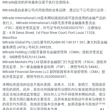
Mitrade提供的所有服务仅基于执行交易指令。
Mitrade是由多家公司共同使用的业务品牌，透过以下公司进行运营：
Mitrade International Ltd是本网站描述的或可提供使用的金融产品的
发行人。Mitrade International Ltd获毛里求斯金融服务委员会
（FSC）授权并受其监管，许可证号码为GB20025791，注册地址
是：6 St Denis Street, 1st Floor River Court, Port Louis 11328,
Mauritius
Mitrade Global Pty Ltd注册号码为ABN 90 149 011 361, 澳大利亚金融
服务牌照 (AFSL) 号码为 398528。
Mitrade Holding Ltd获开曼群岛金融管理局（CIMA）授权并受其监
管，SIB牌照号码为1612446。
Mitrade Markets Pty Ltd 获南非金融部门行为监管局（FSCA）授权并
受其监管，为一家金融服务提供商（FSP），牌照号码为 54842。
Mitrade Financial Services LLC 获阿联酋资本市场管理局（CMA）授
权并受其监管，牌照号码为 20200000397。
本网站所提供的信息不面向美国、加拿大、日本、新西兰、英国或菲
律宾的居民。此外，若在任何国家或司法辖区内分发或使用这些信息
违反当地法律或监管规定，则任何人士均不得使用本网站内容。请注
意，英语为我们服务的主要语言，且所有条款和协议中具有法律效力
的语言均为英语。其他语言版本仅供参考。如英语版本与其他语言版
本存在任何差异，应以英语版本为准。