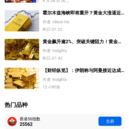
8 月 04 日 周二
霍尔木兹海峡即将重开？黄金大涨逼近
4200美元！原油价格3连跌
作者
Alison Ho
昨日 07: 22
黄金飙升逾2%、突破关键阻力！黄金、
WTI原油、美元指数、纳指100指数技术
作者
Insights
分析
昨日 07: 42
【财经纵览】：伊朗称与阿曼接近达成
协议，黄金涨超200美元、WTI原油三连
作者
Insights
跌，道指续创历史新高！
12 小时前
热门品种
香港50指数
交易
25563