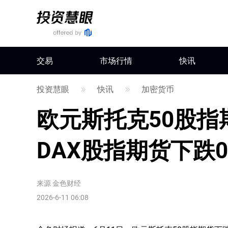
交易
市场行情
快讯
投资慧眼
快讯
加密货币
欧元斯托克50股指期
DAX股指期货下跌0.
来源
金色财经
2026-6-11 06:08