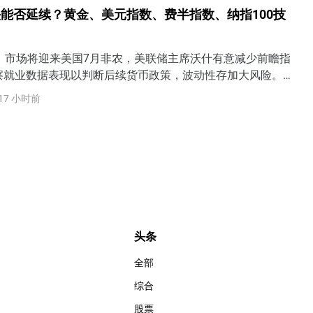
美联储加息预期成为金价关键美国将于美东时间8月7日8:30
能否延续？黄金、美元指数、费半指数、纳指100技
就业报告。从
日）市场将迎来美国7月非农，美联储主席沃什有意减少前瞻指
察就业数据表现以判断后续货币政策，波动性存加大风险。若
疲软，美联储9月加息可能性将下降，但若就业、薪资显著强于
17 小时前
或将提高9月加息概率，还可能定价美联储行动过晚（too
险。需警惕美债收益率上升将令美股面临抛售风险。
头条
全部
综合
股票