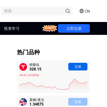
CN
Bonus
投资学习
立即交易
热门品种
特斯拉
交易
328.15
+9.01
(
+2.82%
)
英镑/美元
交易
1.34875