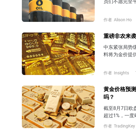
员们不愿完全
作者
Alison Ho
重磅非农来袭
中东紧张局势
料将为金价提
美国CPI数据
复并企稳430
作者
Insights
黄金价格预测
吗？
截至8月7日欧
超过1%，一度
以来最大单周
作者
TradingKey
估美联储9月