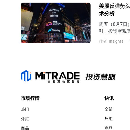
非农即将公布，
美股反弹势头
公布7月非农
术分析
周五（8月7
引，投资者观
7月非农表现
作者
Insights
预期，那么市场
late）的风
市场行情
快讯
热门
全部
外汇
外汇
商品
商品