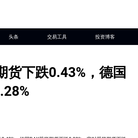
头条
交易工具
投资博客
货下跌0.43%，德国
28%