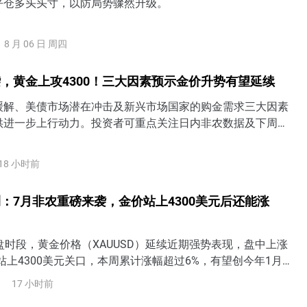
平仓多头头寸，以防局势骤然升级。
8 月 06 日 周四
，黄金上攻4300！三大因素预示金价升势有望延续
缓解、美债市场潜在冲击及新兴市场国家的购金需求三大因素
供进一步上行动力。投资者可重点关注日内非农数据及下周的
出炉，若美联储9月加息预期进一步降温，金价短期有望一举收
0关口上方。
18 小时前
：7月非农重磅来袭，金价站上4300美元后还能涨
盘时段，黄金价格（XAUUSD）延续近期强势表现，盘中上涨
站上4300美元关口，本周累计涨幅超过6%，有望创今年1月
涨幅。随着美国7月非农就业数据即将公布，市场正在重新评
17 小时前
是否仍有必要加息，黄金也进入近期重要的方向选择阶段。7月