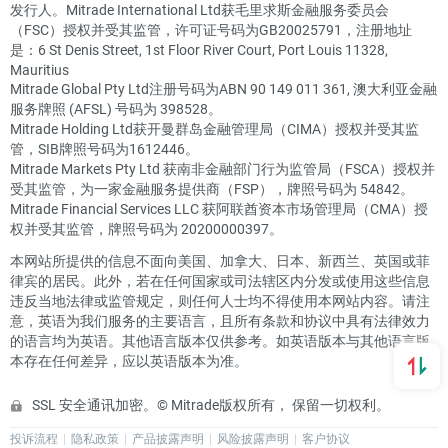
发行人。Mitrade International Ltd获毛里求斯金融服务委员会
（FSC）授权并受其监管，许可证号码为GB20025791，注册地址
是：6 St Denis Street, 1st Floor River Court, Port Louis 11328,
Mauritius
Mitrade Global Pty Ltd注册号码为ABN 90 149 011 361, 澳大利亚金融
服务牌照 (AFSL) 号码为 398528。
Mitrade Holding Ltd获开曼群岛金融管理局（CIMA）授权并受其监
管，SIB牌照号码为1612446。
Mitrade Markets Pty Ltd 获南非金融部门行为监管局（FSCA）授权并
受其监管，为一家金融服务提供商（FSP），牌照号码为 54842。
Mitrade Financial Services LLC 获阿联酋资本市场管理局（CMA）授
权并受其监管，牌照号码为 20200000397。
本网站所提供的信息不面向美国、加拿大、日本、新西兰、英国或菲
律宾的居民。此外，若在任何国家或司法辖区内分发或使用这些信息
违反当地法律或监管规定，则任何人士均不得使用本网站内容。请注
意，英语为我们服务的主要语言，且所有条款和协议中具有法律效力
的语言均为英语。其他语言版本仅供参考。如英语版本与其他语言版
本存在任何差异，应以英语版本为准。
SSL 安全通讯加密。© Mitrade版权所有， 保留一切权利。
投诉流程
隐私政策
产品披露声明
风险披露声明
客户协议