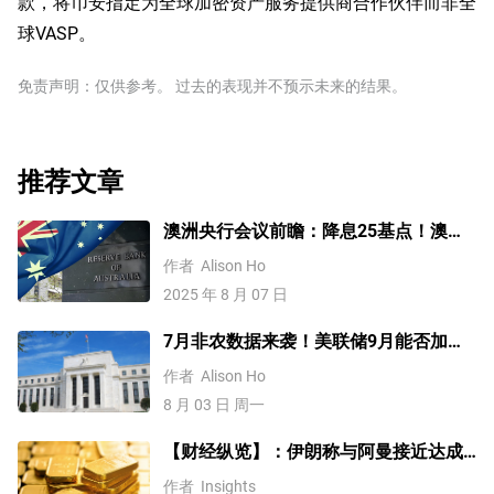
款，将币安指定为全球加密资产服务提供商合作伙伴而非全
球VASP。
免责声明：仅供参考。 过去的表现并不预示未来的结果。
推荐文章
澳洲央行会议前瞻：降息25基点！澳元
汇率将迎巨震？
作者
Alison Ho
2025 年 8 月 07 日
7月非农数据来袭！美联储9月能否加
息？黄金、美元行情一触即发
作者
Alison Ho
8 月 03 日 周一
【财经纵览】：伊朗称与阿曼接近达成
协议，黄金涨超200美元、WTI原油三连
作者
Insights