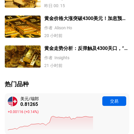
跌，道指续创历史新高！
昨日 00: 15
黄金价格大涨突破4300美元！加息预期
降温叠加央行购金，未来继续涨？
作者
Alison Ho
20 小时前
黄金走势分析：反弹触及4300关口，“双
底”确立剑指这一目标！
作者
Insights
21 小时前
热门品种
美元/瑞郎
交易
0.81265
+0.00116
(
+0.14%
)