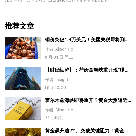
推荐文章
铜价突破1.4万美元！美国关税即将到
来？未来会再创新高吗？
作者
Alison Ho
8 月 04 日 周二
【财经纵览】：荷姆兹海峡重开现“曙
光”、WTI原油重挫逾6%，道指、标普创
作者
Insights
历史新高！
昨日 00: 30
霍尔木兹海峡即将重开？黄金大涨逼近
4200美元！原油价格3连跌
作者
Alison Ho
21 小时前
黄金飙升逾2%、突破关键阻力！黄金、