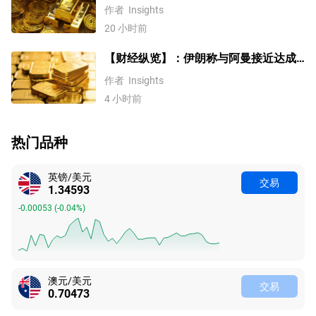
WTI原油、美元指数、纳指100指数技术
作者
Insights
分析
20 小时前
【财经纵览】：伊朗称与阿曼接近达成
协议，黄金涨超200美元、WTI原油三连
作者
Insights
跌，道指续创历史新高！
4 小时前
热门品种
英镑/美元
交易
1.34593
-0.00053
(
-0.04%
)
澳元/美元
交易
0.70473