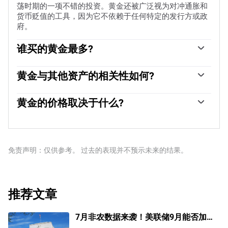
荡时期的一项不错的投资。黄金还被广泛视为对冲通胀和
货币贬值的工具，因为它不依赖于任何特定的发行方或政
府。
谁买的黄金最多?
各国央行是最大的黄金持有者。为了在动荡时期支撑本国
货币，各国央行倾向于使储备多样化，并购买黄金，以提
黄金与其他资产的相关性如何?
高人们对经济和货币实力的看法。高黄金储备可以成为一
黄金与美元和美国国债呈负相关，两者都是主要的储备资
个国家偿付能力的信任来源。根据世界黄金协会的数据，
产和避险资产。当美元贬值时，黄金往往会上涨，使投资
黄金的价格取决于什么?
各国央行在2022年增加了1136吨黄金储备，价值约700亿
者和央行能够在动荡时期实现资产多元化。黄金与风险资
美元。这是有记录以来最高的年度购买量。中国、印度和
由于各种各样的因素，价格可能会变动。地缘政治不稳定
产也呈负相关。股市的反弹往往会压低金价，而风险较高
土耳其等新兴经济体的央行正在迅速增加黄金储备。
或对深度衰退的担忧可能会迅速推高黄金价格，因其避险
的市场的抛售往往有利于黄金。
地位。作为一种低收益资产，黄金往往会随着利率下降而
上涨，而较高的资金成本通常会拖累黄金。尽管如此，由
免责声明：仅供参考。 过去的表现并不预示未来的结果。
于资产以美元(XAU/USD)定价，大多数走势取决于美元
(USD)的表现。强势美元倾向于控制金价，而弱势美元则
可能推高金价。
推荐文章
7月非农数据来袭！美联储9月能否加