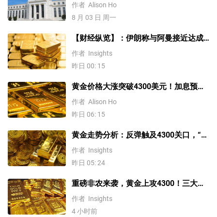
息？黄金、美元行情一触即发
作者
Alison Ho
8 月 03 日 周一
【财经纵览】：伊朗称与阿曼接近达成
协议，黄金涨超200美元、WTI原油三连
作者
Insights
跌，道指续创历史新高！
昨日 00: 15
黄金价格大涨突破4300美元！加息预期
降温叠加央行购金，未来继续涨？
作者
Alison Ho
昨日 06: 15
黄金走势分析：反弹触及4300关口，“双
底”确立剑指这一目标！
作者
Insights
昨日 05: 24
重磅非农来袭，黄金上攻4300！三大因
素预示金价升势有望延续
作者
Insights
4 小时前