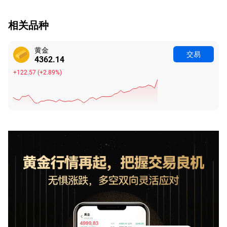
相关品种
黄金
交易
4362.13
+122.56
(
+2.89%
)