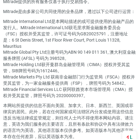
Mitrade提供的所有服务仅基于执行交易指令。
Mitrade是由多家公司共同使用的业务品牌，透过以下公司进行运营：
Mitrade International Ltd是本网站描述的或可提供使用的金融产品的
发行人。Mitrade International Ltd获毛里求斯金融服务委员会
（FSC）授权并受其监管，许可证号码为GB20025791，注册地址
是：6 St Denis Street, 1st Floor River Court, Port Louis 11328,
Mauritius
Mitrade Global Pty Ltd注册号码为ABN 90 149 011 361, 澳大利亚金融
服务牌照 (AFSL) 号码为 398528。
Mitrade Holding Ltd获开曼群岛金融管理局（CIMA）授权并受其监
管，SIB牌照号码为1612446。
Mitrade Markets Pty Ltd 获南非金融部门行为监管局（FSCA）授权并
受其监管，为一家金融服务提供商（FSP），牌照号码为 54842。
Mitrade Financial Services LLC 获阿联酋资本市场管理局（CMA）授
权并受其监管，牌照号码为 20200000397。
本网站所提供的信息不面向美国、加拿大、日本、新西兰、英国或菲
律宾的居民。此外，若在任何国家或司法辖区内分发或使用这些信息
违反当地法律或监管规定，则任何人士均不得使用本网站内容。请注
意，英语为我们服务的主要语言，且所有条款和协议中具有法律效力
的语言均为英语。其他语言版本仅供参考。如英语版本与其他语言版
本存在任何差异，应以英语版本为准。