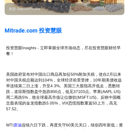
来源
:
DepositPhotos
Mitrade.com 投资慧眼
投资慧眼Insights - 立即掌握全球市场动态，尽在投资慧眼财经早
餐！
美国政府宣布对中国出口商品再加征50%附加关税，使自2月以来
对中国关税总额达到104%，全球经济前景受挫，10年期美债收益
率连续第二日上涨，升至4.3%。美国三大股指高开低走，悉数转
跌，道琼斯指数盘中急跌800点，低见37103点。苹果(AAPL.US)
周二再跌5%，致全球最高市值让位微软(MSFT.US)。反映中国概
念股表现的金龙指数跌5.05%，VIX恐慌指数重返50上方，高见
57.52。
WTI
原油
连续六日下跌，再度失守60美元关口，续创四年新低；黄