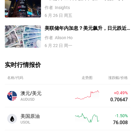
金、美元、澳元/美元、纳指100技术分
作者
Insights
析
6 月 26 日 周五
美联储年内加息？美元飙升，日元跌近
162【外汇周报】
作者
Alison Ho
6 月 22 日 周一
实时行情报价
名称/代码
走势图
涨跌幅/价格
澳元/美元
+0.49%
0.70647
AUDUSD
美国原油
-1.50%
76.008
USOIL