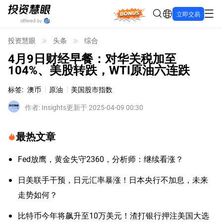
Bonus
立即交易
投资慧眼
头条
综合
4月9日财经早餐：对华关税加至
104%、美股转跌，WTI原油六连跌
标签
:
澳币
原油
美国股市指数
作者
:
Insights
更新于 2025-04-09 00:30
最热文章
Fed放鹰，黄金失守2360，分析师：继续看涨？
日美联手干预，日元汇率暴涨！日本央行不加息，未来
走势如何？
比特币今年将飙升至10万美元！渣打银行押注美国大选