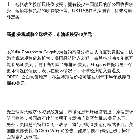
击，包括改为按船只吨位收费，拥有较少中国船只的船公司收费较
少，运输零售货品的收费较低等。USTR仍在草拟细节，暂未有最
终定案。
高盛:关税威胁全球经济，布油或跌穿40美元
以Yulia Zhestkova Grigsby为首的高盛分析团队再度发表报告，认
为关税战规模倘若扩大，美国经济陷入衰退，布兰特期油今年底可
能低见58美元，明年底将降至每桶50美元。Grigsby并提出另一个
更坏情况的假设，表示在最坏情况下，环球经济陷入衰退及
OPEC+全面恢复增产，布兰特期油价格可能在明年下半年跌穿每
桶40美元。
受全球两大经济体贸易战升温，市场忧虑环球经济衰退，原油需求
前景暗淡，美国政府此前表明不介意油价跌至每桶50美元以下。
另外，美国总统特朗普周一表示，将与伊朗直接进行核武谈判。美
国能源部长赖特(Chris Wright)警告，如果伊朗不作出让步，势将
面对更严厉制裁。