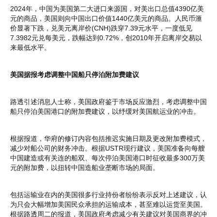
2024年，中国为美国第二大进口来源国，对美出口总值4390亿美
元的商品，美国则向中国出口价值1440亿美元的商品。人民币滙
价显著下跌，兑美元离岸价(CNH)跌穿7.39元水平，一度低见
7.3982元兑每美元，跌幅达到0.72%，创2010年开启离岸交易以
来最低水平。
美国据报考虑调整中国船只停泊附加费建议
路透引述消息人士称，美国政府鉴于市场反应激烈，考虑调整中国
船只停泊美国港口的附加费建议，以纾缓对美国航运业的冲击。
根据报道，华府的修订内容包括推迟实施日期及更改附加费模式，
减少对船公司的财务冲击。根据USTR现行建议，美国准备向每艘
中国建造或有关连的船双、每次停泊美国港口时征收最多300万美
元的附加费，以扭转中国造船业垄断市场的局面。
包括运输业在内的美国很多行业持份者纷纷表示反对上述建议，认
为只会大幅增加美国民众承担的运输成本，甚至难以运货至美国。
根据路透周二的报道，美国政府考虑减少有关建议对美国商界的冲