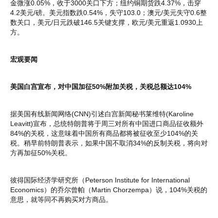
金微涨0.05%，收于3000关口下方；纽约铜期货跌4.37%，击穿
4.2美元/磅。美元指数跌0.54%，失守103.0；澳元/美元失守0.6整
数关口，美元/日元跌破146.5关键支撑，欧元/美元重返1.0930上
方。
宏观要闻
美国白宫宣布，对中国加征50%附加关税，关税总额达104%
据美国有线新闻网络(CNN)引述白宫新闻秘书莱维特(Karoline
Leavitt)宣布，总统特朗普将于周三对所有中国进口商品征收额外
84%的关税，这意味着中国所有商品都将被征收至少104%的关
税。稍早前特朗普表示，如果中国不取消34%的反制关税，将向对
方再加征50%关税。
彼得国际经济学研究所（Peterson Institute for International
Economics）的乔尔曾帕（Martin Chorzempa）说，104%关税的
意思，就等同不再购买对方商品。