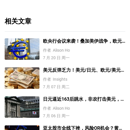
相关文章
欧央行会议来袭！叠加美伊战争，欧元
何去何从？【外汇周报】
作者
Alison Ho
7 月 20 日 周一
美元反弹乏力！美元/日元、欧元/美元、
澳元/美元、黄金技术分析
作者
Insights
7 月 07 日 周二
日元逼近163后跳水，非农打击美元，未
来走势如何？【外汇周报】
作者
Alison Ho
7 月 06 日 周一
亚太股市全线下挫，风险OR机会？黄