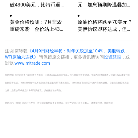
破4300美元，比特币逼近
元！加息预期降温叠加央
6.5万，关注伊朗谈判
行购金，未来继续涨？
黄金价格预测：7月非农
原油价格将跌至70美元？
重磅来袭，金价站上4300
美伊协议即将达成，但小
美元后还能涨吗？
心冲突再起
注:如需转载
《4月9日财经早餐：对华关税加至104%、美股转跌，
WTI原油六连跌》
请保留原文链接，更多资讯请访问
投资慧眼
，或
浏览
www.mitrade.com
免责声明: 本文内容仅代表作者个人观点，不代表mitrade官方立场，也不能作为投资建议。文章内容仅做参考，读者不应以本文作为
任何投资依据。 mitrade对任何以本文为交易依据的结果不承担责任。 Mitrade亦不能保证本文内容的准确性。在做出任何投资决定
之前，您应该寻求独立财务顾问的建议，以确保您了解风险。
差价合约（CFD）是杠杆性产品，有可能导致您损失全部资金。这些产品并不适合所有人，请谨慎投资。
查阅详情