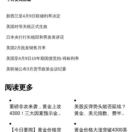
新西兰至4月9日联储利率决定
美国对等关税正式生效
日本央行行长植田和男发表讲话
美国2月批发销售月率
美国至4月9日10年期国债竞拍-得标利率
美联储公布3月货币政策会议纪要
阅读更多
重磅非农来袭，黄金上攻
美股反弹势头能否延续？
4300！三大因素预示金价
黄金、美元指数、费半指
升势有望延续
数、纳指100技术分析
【今日要闻】黄金价格突
黄金价格大涨突破4300美