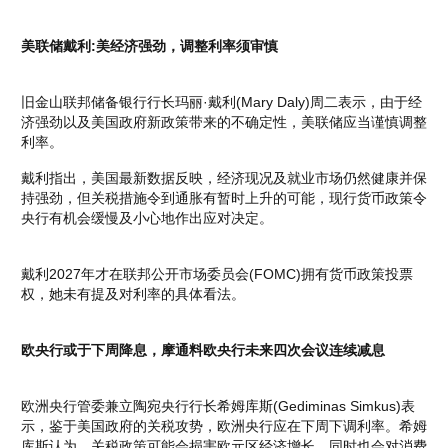
美联储戴利:美经济强劲，调整利率须审慎
旧金山联邦储备银行行长玛丽·戴利(Mary Daly)周二表示，由于经
济强劲以及美国政府新政策带来的不确定性，美联储应当谨慎调整
利率。
戴利指出，美国最新数据反映，经济现况及就业市场仍然健康并保
持强劲，但关税措施令到通胀有暂时上升的可能，现行货币政策令
央行有机会缓慢及小心地作出应对决定。
戴利2027年才在联邦公开市场委员会(FOMC)拥有货币政策投票
权，她未有提及对利率的具体看法。
欧央行或于下周降息，摩通料欧央行未来四次会议连续减息
欧洲央行管委兼立陶宛央行行长希姆库斯(Gediminas Simkus)表
示，鉴于美国政府的关税攻势，欧洲央行应在下周下调利率。希姆
库斯认为，关税政策可能会损害欧元区经济增长，同时也会对消费