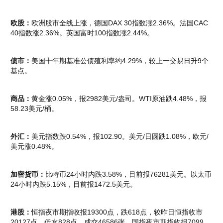
欧股：
欧洲股市全线上涨，德国DAX 30指数涨2.36%。法国CAC
40指数涨2.36%。英国富时100指数涨2.44%。
债市：
美国十年期基准公债殖利率约4.29%，较上一交易日升9个
基点。
商品：
黄金涨0.05%，报2982美元/盎司。WTI原油跌4.48%，报
58.23美元/桶。
外汇：
美元指数跌0.54%，报102.90。美元/日圆跌1.08%，欧元/
美元涨0.48%。
加密货币：
比特币24小时内跌3.58%，目前报76281美元。以太币
24小时内跌5.15%，目前报1472.5美元。
港股：
恒指夜市期指收报19300点，跌618点，较昨日恒指收市
20127点，低水828点，成交46586张。国指夜市期指收报7099