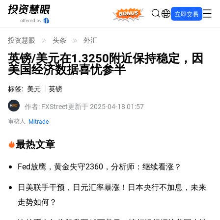
Bonus
立即交易
投资慧眼
头条
外汇
英镑/美元在1.3250附近保持稳定，因
美国经济数据喜忧参半
标签
:
美元
英镑
作者
:
FXStreet
更新于 2025-04-18 01:57
审核人
Mitrade
最热文章
Fed放鹰，黄金失守2360，分析师：继续看涨？
日美联手干预，日元汇率暴涨！日本央行不加息，未来
走势如何？