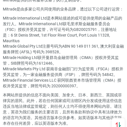
Mitrade是由多家公司共同使用的业务品牌，透过以下公司进行运营：
Mitrade International Ltd是本网站描述的或可提供使用的金融产品的
发行人。Mitrade International Ltd获毛里求斯金融服务委员会
（FSC）授权并受其监管，许可证号码为GB20025791，注册地址
是：6 St Denis Street, 1st Floor River Court, Port Louis 11328,
Mauritius
Mitrade Global Pty Ltd注册号码为ABN 90 149 011 361, 澳大利亚金融
服务牌照 (AFSL) 号码为 398528。
Mitrade Holding Ltd获开曼群岛金融管理局（CIMA）授权并受其监
管，SIB牌照号码为1612446。
Mitrade Markets Pty Ltd 获南非金融部门行为监管局（FSCA）授权并
受其监管，为一家金融服务提供商（FSP），牌照号码为 54842。
Mitrade Financial Services LLC 获阿联酋资本市场管理局（CMA）授
权并受其监管，牌照号码为 20200000397。
本网站所提供的信息不面向美国、加拿大、日本、新西兰、英国或菲
律宾的居民。此外，若在任何国家或司法辖区内分发或使用这些信息
违反当地法律或监管规定，则任何人士均不得使用本网站内容。请注
意，英语为我们服务的主要语言，且所有条款和协议中具有法律效力
的语言均为英语。其他语言版本仅供参考。如英语版本与其他语言版
本存在任何差异，应以英语版本为准。