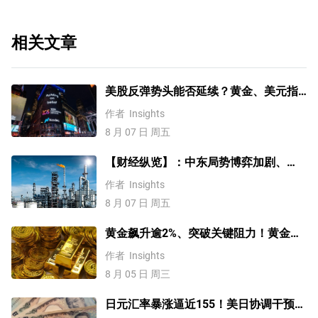
相关文章
美股反弹势头能否延续？黄金、美元指
数、费半指数、纳指100技术分析
作者
Insights
8 月 07 日 周五
【财经纵览】：中东局势博弈加剧、
WTI原油涨超4%，10年期美债收益率、
作者
Insights
美元反弹，道指终结五连涨！
8 月 07 日 周五
黄金飙升逾2%、突破关键阻力！黄金、
WTI原油、美元指数、纳指100指数技术
作者
Insights
分析
8 月 05 日 周三
日元汇率暴涨逼近155！美日协调干预后