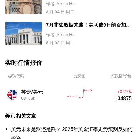
，未来上涨还是下跌？
作者
Alison Ho
8 月 04 日 周二
7月非农数据来袭！美联储9月能否加
息？黄金、美元行情一触即发
作者
Alison Ho
8 月 03 日 周一
实时行情报价
名称/代码
走势图
涨跌幅/价格
英镑/美元
+0.27%
1.34875
GBPUSD
美元
相关文章
美元未来是涨还是跌？ 2025年美金汇率走势预测及如何
投资