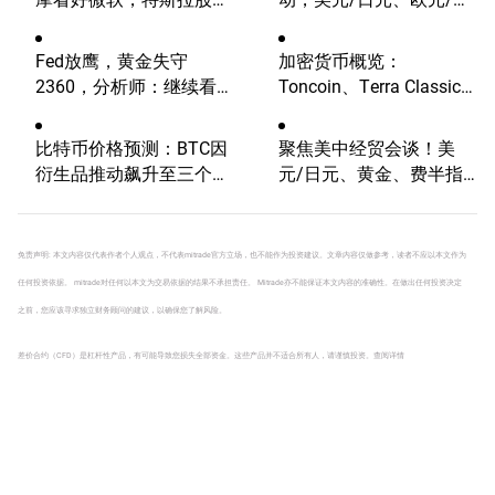
将迎巨震？
元、费半指数、英伟达技
术分析
Fed放鹰，黄金失守
加密货币概览：
2360，分析师：继续看
Toncoin、Terra Classic
涨？
涨幅达两位数，比特币稳
守80,000美元
比特币价格预测：BTC因
聚焦美中经贸会谈！美
衍生品推动飙升至三个月
元/日元、黄金、费半指
高点
数、比特币技术分析
免责声明: 本文内容仅代表作者个人观点，不代表mitrade官方立场，也不能作为投资建议。文章内容仅做参考，读者不应以本文作为
任何投资依据。 mitrade对任何以本文为交易依据的结果不承担责任。 Mitrade亦不能保证本文内容的准确性。在做出任何投资决定
之前，您应该寻求独立财务顾问的建议，以确保您了解风险。
差价合约（CFD）是杠杆性产品，有可能导致您损失全部资金。这些产品并不适合所有人，请谨慎投资。
查阅详情