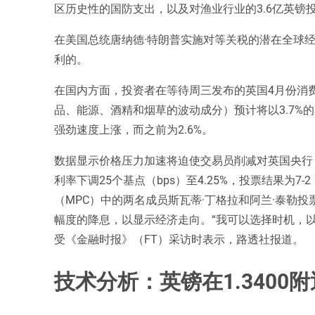
区历史性的国防支出，以及对渔业行业的3.6亿英镑
在美国总统唐纳德·特朗普实施对等关税的潜在全球
利的。
在国内方面，投资者在等待周三发布的英国4月份消费
品、能源、酒精和烟草的波动成分）预计将以3.7%的更
强劲速度上涨，而之前为2.6%。
数据显示价格压力加速将迫使交易员削减对英国央行
利率下调25个基点（bps）至4.25%，投票结果为
（MPC）中的两名成员斯瓦蒂·丁格拉和阿兰·泰勒
幅度的降息，以显示经济走向。“我可以选择时机，
受《金融时报》（FT）采访时表示，路透社报道。
技术分析：英镑在1.3400