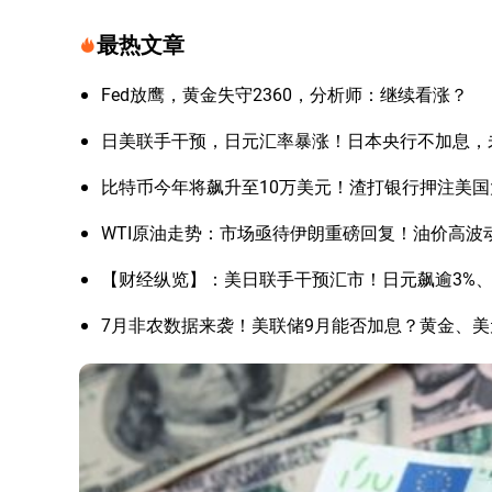
最热文章
Fed放鹰，黄金失守2360，分析师：继续看涨？
日美联手干预，日元汇率暴涨！日本央行不加息，
比特币今年将飙升至10万美元！渣打银行押注美
WTI原油走势：市场亟待伊朗重磅回复！油价高波
【财经纵览】：美日联手干预汇市！日元飙逾3%、美
7月非农数据来袭！美联储9月能否加息？黄金、