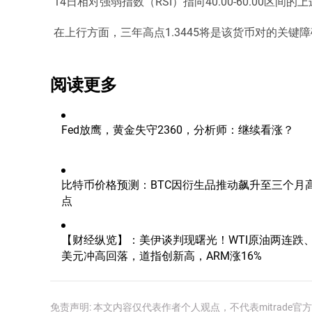
14日相对强弱指数（RSI）指向40.00-60.00区间
在上行方面，三年高点1.3445将是该货币对的关键障
阅读更多
Fed放鹰，黄金失守2360，分析师：继续看涨？
比特币价格预测：BTC因衍生品推动飙升至三个月
点
【财经纵览】：美伊谈判现曙光！WTI原油两连跌
美元冲高回落，道指创新高，ARM涨16%
免责声明: 本文内容仅代表作者个人观点，不代表mitrad