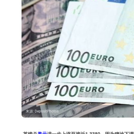
来源
:
DepositPhotos
英镑兑
美元
进一步上涨至接近1.3380，因为穆迪