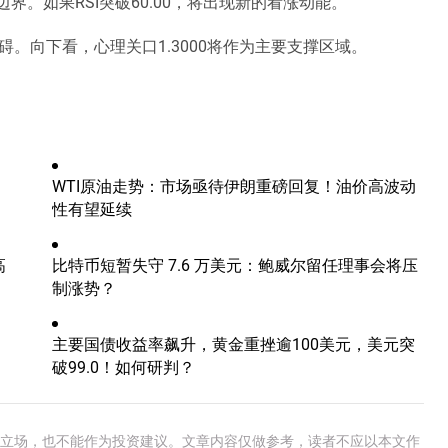
的上边界。如果RSI突破60.00，将出现新的看涨动能。
碍。向下看，心理关口1.3000将作为主要支撑区域。
WTI原油走势：市场亟待伊朗重磅回复！油价高波动
性有望延续
高
比特币短暂失守 7.6 万美元：鲍威尔留任理事会将压
制涨势？
、
主要国债收益率飙升，黄金重挫逾100美元，美元突
破99.0！如何研判？
e官方立场，也不能作为投资建议。文章内容仅做参考，读者不应以本文作