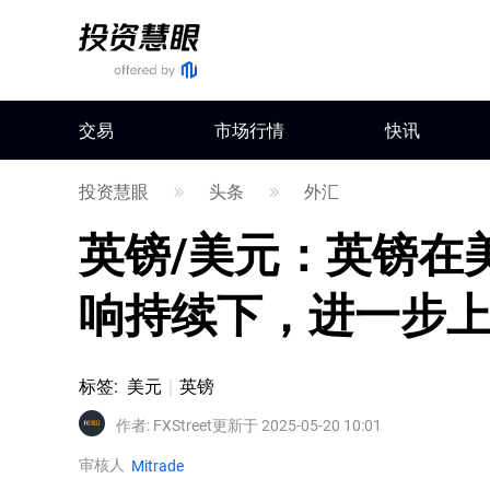
交易
市场行情
快讯
投资慧眼
头条
外汇
英镑/美元：英镑在
响持续下，进一步
标签
:
美元
英镑
作者
:
FXStreet
更新于 2025-05-20 10:01
审核人
Mitrade