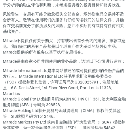
于分析师的独立评估和判断，未考虑投资者的投资目标和财务状况。
风险警告：交易有可能导致您损失全部资金。场外衍生品交易并不适
合所有人。敬请在使用我们的服务前仔细阅读我们的法律文件，并确
保在交易前充分了解所涉及的风险。您并不实际拥有或持有任何相关
基础资产。
Mitrade不提供任何关于购买、持有或出售差价合约的建议、推荐或意
见。我们提供的所有产品都是以全球资产作为基础的场外衍生品。
Mitrade提供的所有服务仅基于执行交易指令。
Mitrade是由多家公司共同使用的业务品牌，透过以下公司进行运营：
Mitrade International Ltd是本网站描述的或可提供使用的金融产品的
发行人。Mitrade International Ltd获毛里求斯金融服务委员会
（FSC）授权并受其监管，许可证号码为GB20025791，注册地址
是：6 St Denis Street, 1st Floor River Court, Port Louis 11328,
Mauritius
Mitrade Global Pty Ltd注册号码为ABN 90 149 011 361, 澳大利亚金融
服务牌照 (AFSL) 号码为 398528。
Mitrade Holding Ltd获开曼群岛金融管理局（CIMA）授权并受其监
管，SIB牌照号码为1612446。
Mitrade Markets Pty Ltd 获南非金融部门行为监管局（FSCA）授权并
受其监管，为一家金融服务提供商（FSP），牌照号码为 54842。