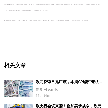
任何投资依据。 mitrade对任何以本文为交易依据的结果不承担责任。 Mitrade亦不能保证本文内容的准确性。在做出任何投资决定
之前，您应该寻求独立财务顾问的建议，以确保您了解风险。
差价合约（CFD）是杠杆性产品，有可能导致您损失全部资金。这些产品并不适合所有人，请谨慎投资。
查阅详情
相关文章
欧元反弹日元巨震，本周CPI能否助力美
元？【外汇周报】
作者
Alison Ho
11 小时前
欧央行会议来袭！叠加美伊战争，欧元