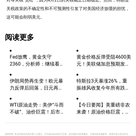
关税政策的不确定性和不可预测性引发了对美国经济放缓的担忧，
这可能会削弱美元。
阅读更多
Fed放鹰，黄金失守
黄金价格反弹受阻4600美
2360，分析师：继续看
元！美联储加息预期发
涨？
酵，未来何去何从？
伊朗局势再生变！欧元暴
特斯拉3天暴涨26%，重
力反弹后回落，日元再度
振雄风收复今年所有跌
逼近160【外汇周报】
幅！后市继续看涨还是回
调？
WTI原油走势：美伊“斗而
【今日要闻】美重磅非农
不破”、油价巨震！后市
来袭！原油价格巨震，白
如何定夺？
银4连涨
免责声明: 本文内容仅代表作者个人观点，不代表mitrade官方立场，也不能作为投资建议。文章内容仅做参考，读者不应以本文作为