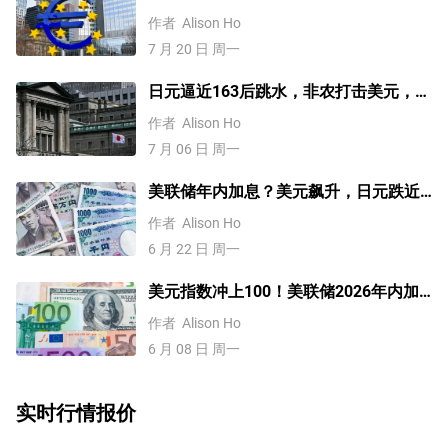
何去何从？【外汇周报】
作者
Alison Ho
7 月 20 日 周一
日元逼近163后跳水，非农打击美元，未
来走势如何？【外汇周报】
作者
Alison Ho
7 月 06 日 周一
美联储年内加息？美元飙升，日元跌近
162【外汇周报】
作者
Alison Ho
6 月 22 日 周一
美元指数冲上100！美联储2026年内加
息板上钉钉？关注CPI【外汇周报】
作者
Alison Ho
6 月 08 日 周一
实时行情报价