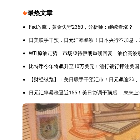
最热文章
Fed放鹰，黄金失守2360，分析师：继续看涨？
日美联手干预，日元汇率暴涨！日本央行不加息，
WTI原油走势：市场亟待伊朗重磅回复！油价高波
比特币今年将飙升至10万美元！渣打银行押注美
【财经纵览】：美日联手干预汇市！日元飙逾3%、美
日元汇率暴涨逼近155！美日协调干预后 ，未来