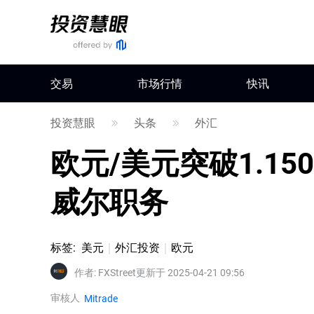
交易
市场行情
快讯
投资慧眼
头条
外汇
欧元/美元突破1.1
威尔职务
标签
:
美元
外汇投资
欧元
作者
:
FXStreet
更新于 2025-04-21 09:56
审核人
Mitrade