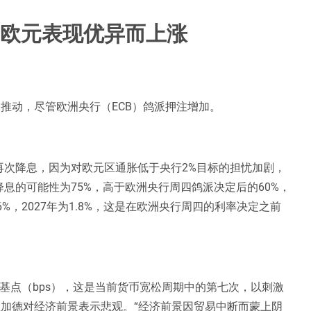
因欧元表现优异而上涨
的推动，尽管欧洲央行（ECB）鸽派押注增加。
再次降息，因为对欧元区通胀低于央行2%目标的担忧加剧，
息的可能性为75%，高于欧洲央行周四鸽派决定后的60%，
%，2027年为1.8%，这是在欧洲央行周四的利率决定之前
基点（bps），这是当前货币宽松周期中的第七次，以刺激
拉加德对经济前景表示悲观。“经济前景因贸易中断而蒙上阴