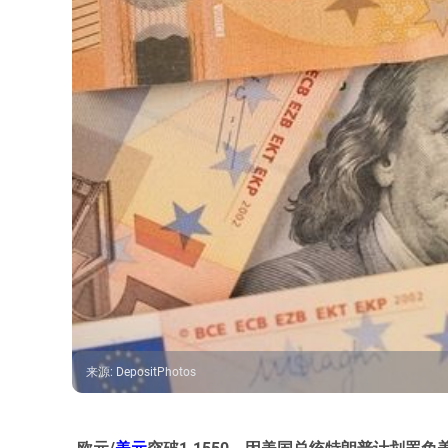
来源
:
DepositPhotos
欧元/
美元
突破1.1550，因美国总统特朗普计划罢