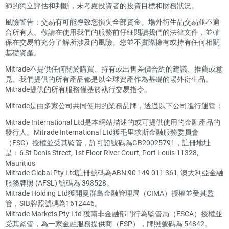
師的獨立評估和判斷，未考慮投資者的投資目標和財務狀況。
風險警告：交易有可能導致您損失全部資金。場外衍生品交易並不適
合所有人。敬請在使用我們的服務前仔細閱讀我們的法律文件，並確
保在交易前充分了解所涉及的風險。您並不實際擁有或持有任何相關
基礎資產。
Mitrade不提供任何關於購買、持有或出售差價合約的建議、推薦或意
見。我們提供的所有產品都是以全球資產作為基礎的場外衍生品。
Mitrade提供的所有服務僅基於執行交易指令。
Mitrade是由多家公司共同使用的業務品牌，透過以下公司進行運營：
Mitrade International Ltd是本網站描述的或可提供使用的金融產品的
發行人。Mitrade International Ltd獲毛里求斯金融服務委員會
（FSC）授權並受其監管，許可證號碼為GB20025791，註冊地址
是：6 St Denis Street, 1st Floor River Court, Port Louis 11328,
Mauritius
Mitrade Global Pty Ltd註冊號碼為ABN 90 149 011 361, 澳大利亞金融
服務牌照 (AFSL) 號碼為 398528。
Mitrade Holding Ltd獲開曼群島金融管理局（CIMA）授權並受其監
管，SIB牌照號碼為1612446。
Mitrade Markets Pty Ltd 獲南非金融部門行為監管局（FSCA）授權並
受其監管，為一家金融服務提供商（FSP），牌照號碼為 54842。