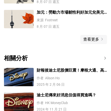
8 月 07 日 週五
加元：勞動力市場韌性利好加元兌美元
– 道明證券
來源
Fxstreet
8 月 07 日 週五
查看更多
相關分析
財報後迪士尼股價巨震！摩根大通、高
盛仍看好其前景
作者
Alison Ho
2025 年 2 月 06 日
迪士尼傳來好消息但值得買進嗎？
作者
HK MoneyClub
2024 年 11 月 21 日