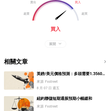
賣出
買入
超賣
超買
買入
展開
相關文章
英鎊/美元價格預測：多頭需要1.3560才
能打開1.3600
來源
Fxstreet
8 月 07 日 週五
紐約聯儲短期通脹預期小幅緩和
來源
Fxstreet