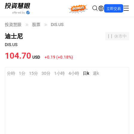
Bonus
立即交易
投資慧眼
股票
DIS.US
迪士尼
休市中
DIS.US
104.70
USD
+0.19
(
+0.18%
)
分時
1分
15分
30分
1小時
4小時
日k
週k