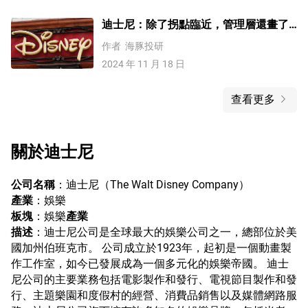
迪士尼：除了拐點臨近，管理層還畫了
個三年 “大餅”
作者
海豚投研
2024 年 11 月 18 日
查看更多
關於
迪士尼
公司名稱
：迪士尼（The Walt Disney Company）
產業
：娛樂
板塊
：娛樂
產業
描述
：迪士尼公司是全球最大的娛樂公司之一，總部位於美
國加州伯班克市。 公司成立於1923年，起初是一個動畫製
作工作室，如今已發展成為一個多元化的娛樂帝國。 迪士
尼公司的主要業務包括電影製作和發行、電視節目製作和發
行、主題樂園和度假村的經營、消費品銷售以及媒體網路服