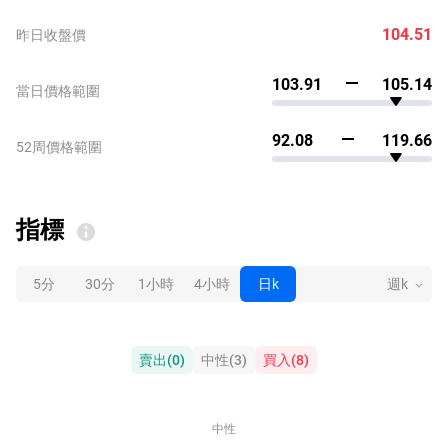
104.51
昨日收盤價
103.91
105.14
當日價格範圍
92.08
119.66
52周價格範圍
指標
5分
30分
1小時
4小時
日k
週k
賣出
(
0
)
中性
(
3
)
買入
(
8
)
中性