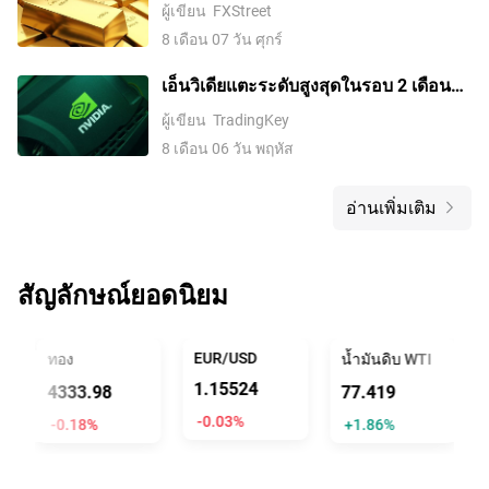
เจ็ดสัปดาห์ ตลาดรอดีลช่องแคบฮอร์มุซ
ผู้เขียน
FXStreet
8 เดือน 07 วัน ศุกร์
เอ็นวิเดียแตะระดับสูงสุดในรอบ 2 เดือน
หลังบวกติดต่อกัน 5 วันพุ่งเกิน 10%
ผู้เขียน
TradingKey
8 เดือน 06 วัน พฤหัส
อ่านเพิ่มเติม
สัญลักษณ์ยอดนิยม
EUR/USD
ทอง
น้ำมันดิบ WTI
1.15524
4333.98
77.419
-0.03%
-0.18%
+1.86%