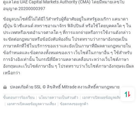
ดูแลโดย UAE Capital Markets Authority (CMA) โดยมีหมายเลขใบ
อนุญาต 20200000397
ข้อมูลบนไซต์นี้ไม่ได้มีไว้สำหรับผู้ที่อาศัยอยู่ในสหรัฐอเมริกา แคนาดา
ญี่ปุ่น นิวซีแลนด์ สหราชอาณาจักร ฟิลิปปินส์ หรือใช้โดยบุคคลใด ๆ ใน
ประเทศหรือเขตอำนาจศาลใด ๆ ที่การแจกจ่ายหรือการใช้งานดังกล่าว
จะขัดต่อกฎหมายหรือข้อบังคับท้องถิ่น โปรดทราบว่าภาษาอังกฤษเป็น
ภาษาหลักที่ใช้ในบริการของเราและยังเป็นภาษาที่มีผลตามกฎหมายใน
ข้อกำหนดและข้อตกลงทั้งหมดของเรา เว็บไซต์ในภาษาอื่น ๆ ใช้สำหรับ
การอ้างอิงเท่านั้น ในกรณีที่มีความคลาดเคลื่อนระหว่างเว็บไซต์ภาษา
อังกฤษและเว็บไซต์ภาษาอื่น ๆ โปรดทราบว่าเว็บไซต์ภาษาอังกฤษจะมีผล
เหนือกว่า
ปลอดภัยด้วย SSL © ลิขสิทธิ์ Mitrade สงวนสิทธิ์ตามกฎหมาย
ขั้นตอนการร้องเรียน
นโยบายความเป็นส่วนตัว
เอกสารเปิดเผยข้อมูลผลิตภัณฑ์
เอกสารเปิดเผยข้อมูลความเสี่ยง
ข้อตกลงของลูกค้า