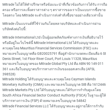
Mitrade ไม่ได้ให้คำปรึกษาหรือข้อแนะนำที่เกี่ยวข้องกับการได้รับ การถือ
ครอง หรือการละทิ้งตราสารต่าง ๆ ตราสารของเราเป็นแบบการซื้อขาย
โดยตรง โดย Mitrade จะดำเนินการส่งคำสั่งซื้อขายอย่างเดียวเท่านั้น
Mitrade เป็นแบรนด์ที่ใช้ร่วมกันโดยหลายบริษัทและดำเนินการผ่าน
บริษัทดังต่อไปนี้:
Mitrade International Ltd เป็นผู้ออกผลิตภัณฑ์ทางการเงินที่อธิบายไว้
หรือมีอยู่ในเว็บไซต์นี้ Mitrade International Ltd ได้รับอนุญาตและ
ควบคุมโดย Mauritius Financial Services Commission (FSC) และ
หมายเลขใบอนุญาตคือ GB20025791 ที่อยู่สำนักงานจดทะเบียนคือ 6 St
Denis Street, 1st Floor River Court, Port Louis 11328, Mauritius
หมายเลขใบอนุญาตของ Mitrade Global Pty Ltd คือ ABN 90 149 011
361 และถือใบอนุญาตบริการทางการเงินของออสเตรเลีย (AFSL
398528)
Mitrade Holding ได้รับอนุญาตและควบคุมโดย Cayman Islands
Monetary Authority (CIMA) และหมายเลขใบอนุญาต SIB คือ 1612446
Mitrade Markets Pty Ltd ได้รับอนุญาตและได้รับการกำกับดูแลโดย
South Africa Financial Sector Conduct Authority (FSCA) ในฐานะผู้ให้
บริการทางการเงิน (FSP) ด้วยหมายเลขใบอนุญาต 54842
Mitrade Financial Services LLC ได้รับอนุญาตและอยู่ภายใต้การกำกับ