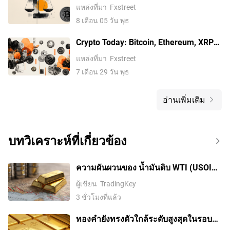
activity across traditional assets
แหล่งที่มา
Fxstreet
8 เดือน 05 วัน พุธ
Crypto Today: Bitcoin, Ethereum, XRP
post modest gains ahead of Fed rate
แหล่งที่มา
Fxstreet
decision
7 เดือน 29 วัน พุธ
อ่านเพิ่มเติม
บทวิเคราะห์ที่เกี่ยวข้อง
ความผันผวนของ น้ำมันดิบ WTI (USOIL)
เพิ่มสูงขึ้นในวันที่ 9 ส.ค.: สิ่งที่ต้องจับตา
ผู้เขียน
TradingKey
3 ชั่วโมงที่แล้ว
ทองคำยังทรงตัวใกล้ระดับสูงสุดในรอบ