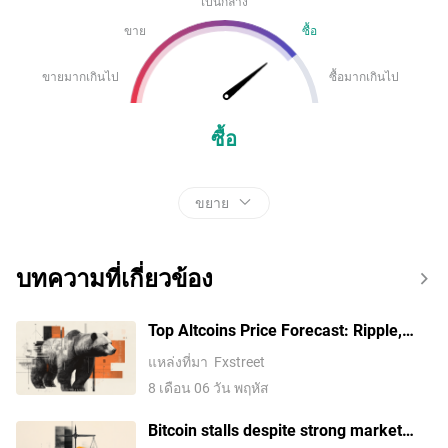
เป็นกลาง
ขาย
ซื้อ
ขายมากเกินไป
ซื้อมากเกินไป
ซื้อ
ขยาย
บทความที่เกี่ยวข้อง
Top Altcoins Price Forecast: Ripple,
Cardano, and Solana vulnerable to
แหล่งที่มา
Fxstreet
deeper losses
8 เดือน 06 วัน พฤหัส
Bitcoin stalls despite strong market