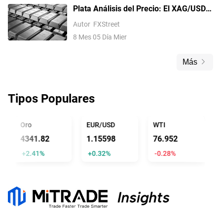
Plata Análisis del Precio: El XAG/USD
alcanza un máximo de un mes, apunta
Autor
FXStreet
a 62.00$ tras una ruptura técnica
8 Mes 05 Día Mier
Más
Tipos Populares
Oro
EUR/USD
WTI
U
4341.82
1.15598
76.952
1
+2.41%
+0.32%
-0.28%
-