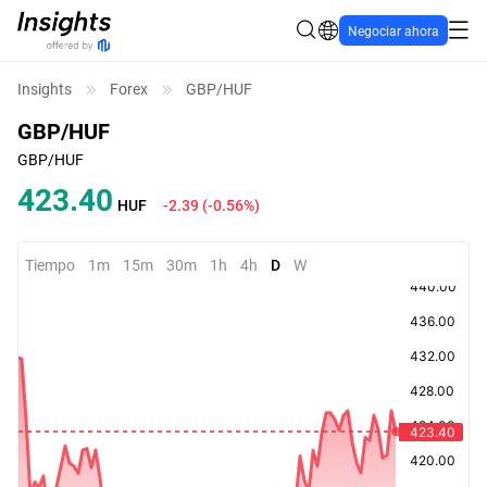
Negociar ahora
Insights
Forex
GBP/HUF
GBP/HUF
GBP/HUF
423.40
HUF
-2.39
(
-0.56%
)
Tiempo
1m
15m
30m
1h
4h
D
W