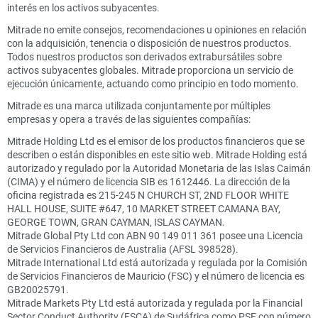
interés en los activos subyacentes.
Mitrade no emite consejos, recomendaciones u opiniones en relación
con la adquisición, tenencia o disposición de nuestros productos.
Todos nuestros productos son derivados extrabursátiles sobre
activos subyacentes globales. Mitrade proporciona un servicio de
ejecución únicamente, actuando como principio en todo momento.
Mitrade es una marca utilizada conjuntamente por múltiples
empresas y opera a través de las siguientes compañías:
Mitrade Holding Ltd es el emisor de los productos financieros que se
describen o están disponibles en este sitio web. Mitrade Holding está
autorizado y regulado por la Autoridad Monetaria de las Islas Caimán
(CIMA) y el número de licencia SIB es 1612446. La dirección de la
oficina registrada es 215-245 N CHURCH ST, 2ND FLOOR WHITE
HALL HOUSE, SUITE #647, 10 MARKET STREET CAMANA BAY,
GEORGE TOWN, GRAN CAYMAN, ISLAS CAYMAN.
Mitrade Global Pty Ltd con ABN 90 149 011 361 posee una Licencia
de Servicios Financieros de Australia (AFSL 398528).
Mitrade International Ltd está autorizada y regulada por la Comisión
de Servicios Financieros de Mauricio (FSC) y el número de licencia es
GB20025791.
Mitrade Markets Pty Ltd está autorizada y regulada por la Financial
Sector Conduct Authority (FSCA) de Sudáfrica como PSF con número