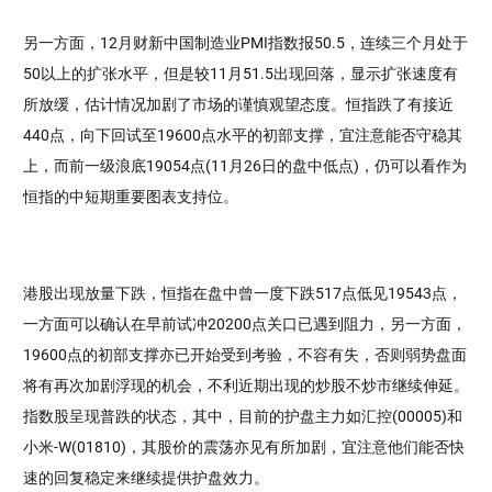
另一方面，12月财新中国制造业PMI指数报50.5，连续三个月处于
50以上的扩张水平，但是较11月51.5出现回落，显示扩张速度有
所放缓，估计情况加剧了市场的谨慎观望态度。恒指跌了有接近
440点，向下回试至19600点水平的初部支撑，宜注意能否守稳其
上，而前一级浪底19054点(11月26日的盘中低点)，仍可以看作为
恒指的中短期重要图表支持位。
港股出现放量下跌，恒指在盘中曾一度下跌517点低见19543点，
一方面可以确认在早前试冲20200点关口已遇到阻力，另一方面，
19600点的初部支撑亦已开始受到考验，不容有失，否则弱势盘面
将有再次加剧浮现的机会，不利近期出现的炒股不炒市继续伸延。
指数股呈现普跌的状态，其中，目前的护盘主力如汇控(00005)和
小米-W(01810)，其股价的震荡亦见有所加剧，宜注意他们能否快
速的回复稳定来继续提供护盘效力。