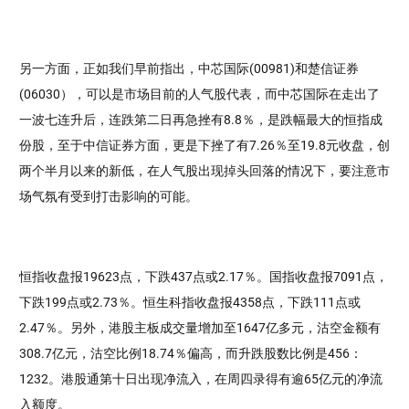
另一方面，正如我们早前指出，中芯国际(00981)和楚信证券
(06030），可以是市场目前的人气股代表，而中芯国际在走出了
一波七连升后，连跌第二日再急挫有8.8％，是跌幅最大的恒指成
份股，至于中信证券方面，更是下挫了有7.26％至19.8元收盘，创
两个半月以来的新低，在人气股出现掉头回落的情况下，要注意市
场气氛有受到打击影响的可能。
恒指收盘报19623点，下跌437点或2.17％。国指收盘报7091点，
下跌199点或2.73％。恒生科指收盘报4358点，下跌111点或
2.47％。另外，港股主板成交量增加至1647亿多元，沽空金额有
308.7亿元，沽空比例18.74％偏高，而升跌股数比例是456：
1232。港股通第十日出现净流入，在周四录得有逾65亿元的净流
入额度。