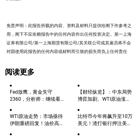
免责声明：此报告所载的内容、资料及材料只提供给阁下作参考之
用，阁下不应依赖报告中的任何内容作出任何投资决定。第一上海
证券有限公司/第一上海期货有限公司/其关联公司或其雇员将不会
对因使用此报告的任何内容或材料而引致的损失而负上任何责任
阅读更多
Fed放鹰，黄金失守
【财经纵览】：中东局势
2360，分析师：继续看
博弈加剧、WTI原油涨超
涨？
4%，10年期美债收益
率、美元反弹，道指终结
WTI原油走势：市场亟待
比特币今年将飙升至10万
五连涨！
伊朗重磅回复！油价高波
美元！渣打银行押注美国
动性有望延续
大选行情！