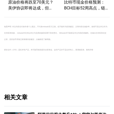
原油价格将跌至70美元？
比特币现金价格预测：
美伊协议即将达成，但小
BCH目标52周高点，链上
心冲突再起
数据表明增长空间
免责声明: 本文内容仅代表作者个人观点，不代表mitrade官方立场，也不能作为投资建议。文章内容仅做参考，读者不应以本文作为
任何投资依据。 mitrade对任何以本文为交易依据的结果不承担责任。 Mitrade亦不能保证本文内容的准确性。在做出任何投资决定
之前，您应该寻求独立财务顾问的建议，以确保您了解风险。
差价合约（CFD）是杠杆性产品，有可能导致您损失全部资金。这些产品并不适合所有人，请谨慎投资。
查阅详情
相关文章