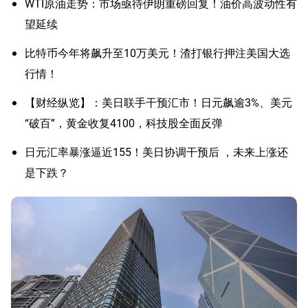
WTI原油走势：市场亟待伊朗重磅回复！油价高波动性有
望延续
比特币今年将飙升至10万美元！渣打银行押注美国大选
行情！
【财经纵览】：美日联手干预汇市！日元飙逾3%、美元
“破百”，黄金收复4100，科技股全面反弹
日元汇率暴涨逼近155！美日协调干预后 ，未来上涨还
是下跌？