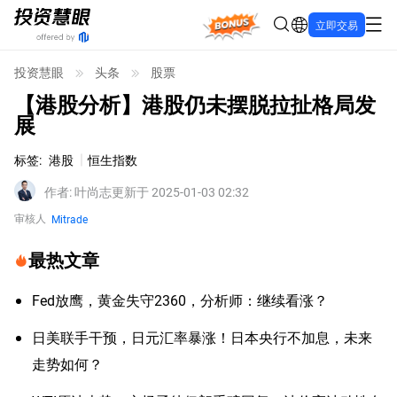
Bonus
立即交易
投资慧眼
头条
股票
【港股分析】港股仍未摆脱拉扯格局发
展
标签
:
港股
恒生指数
作者
:
叶尚志
更新于 2025-01-03 02:32
审核人
Mitrade
最热文章
Fed放鹰，黄金失守2360，分析师：继续看涨？
日美联手干预，日元汇率暴涨！日本央行不加息，未来
走势如何？