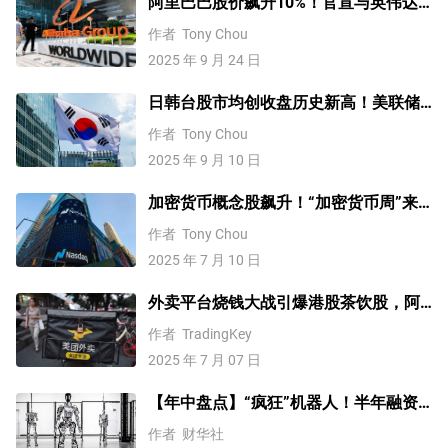
阿里巴巴股价飙升10%！官宣与英伟达
合作，未来继续涨？
作者
Tony Chou
2025 年 9 月 24 日
日韩台股市均创收盘历史新高！美联储
降息下未来继续涨？
作者
Tony Chou
2025 年 9 月 10 日
加密货币概念股飙升！“加密货币周”来
袭，比特币继续创新高？
作者
Tony Chou
2025 年 7 月 10 日
外卖平台烧钱大战引爆港股茶饮股，阿
里美团股价承压
作者
TradingKey
2025 年 7 月 07 日
【年中盘点】“疯狂”机器人！半年融资
超去年，迎来上市热潮
作者
财华社