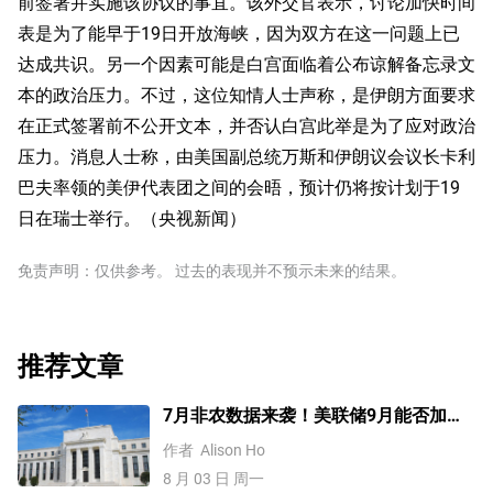
前签署并实施该协议的事宜。该外交官表示，讨论加快时间
表是为了能早于19日开放海峡，因为双方在这一问题上已
达成共识。另一个因素可能是白宫面临着公布谅解备忘录文
本的政治压力。不过，这位知情人士声称，是伊朗方面要求
在正式签署前不公开文本，并否认白宫此举是为了应对政治
压力。消息人士称，由美国副总统万斯和伊朗议会议长卡利
巴夫率领的美伊代表团之间的会晤，预计仍将按计划于19
日在瑞士举行。（央视新闻）
免责声明：仅供参考。 过去的表现并不预示未来的结果。
推荐文章
7月非农数据来袭！美联储9月能否加
息？黄金、美元行情一触即发
作者
Alison Ho
8 月 03 日 周一