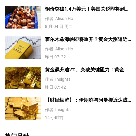
铜价突破1.4万美元！美国关税即将到
来？未来会再创新高吗？
作者
Alison Ho
8 月 04 日 周二
霍尔木兹海峡即将重开？黄金大涨逼近
4200美元！原油价格3连跌
作者
Alison Ho
昨日 07: 22
黄金飙升逾2%、突破关键阻力！黄金、
WTI原油、美元指数、纳指100指数技术
作者
Insights
分析
昨日 07: 42
【财经纵览】：伊朗称与阿曼接近达成
协议，黄金涨超200美元、WTI原油三连
作者
Insights
跌，道指续创历史新高！
14 小时前