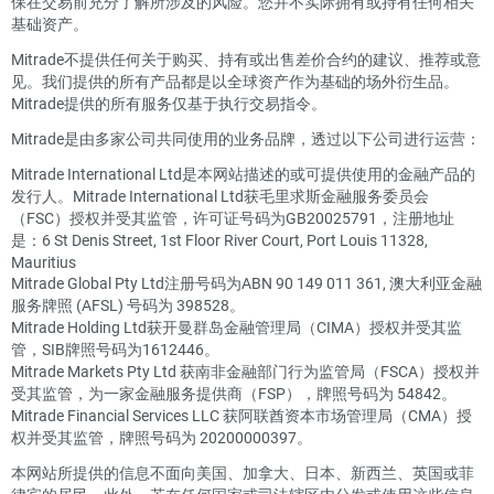
保在交易前充分了解所涉及的风险。您并不实际拥有或持有任何相关
基础资产。
Mitrade不提供任何关于购买、持有或出售差价合约的建议、推荐或意
见。我们提供的所有产品都是以全球资产作为基础的场外衍生品。
Mitrade提供的所有服务仅基于执行交易指令。
Mitrade是由多家公司共同使用的业务品牌，透过以下公司进行运营：
Mitrade International Ltd是本网站描述的或可提供使用的金融产品的
发行人。Mitrade International Ltd获毛里求斯金融服务委员会
（FSC）授权并受其监管，许可证号码为GB20025791，注册地址
是：6 St Denis Street, 1st Floor River Court, Port Louis 11328,
Mauritius
Mitrade Global Pty Ltd注册号码为ABN 90 149 011 361, 澳大利亚金融
服务牌照 (AFSL) 号码为 398528。
Mitrade Holding Ltd获开曼群岛金融管理局（CIMA）授权并受其监
管，SIB牌照号码为1612446。
Mitrade Markets Pty Ltd 获南非金融部门行为监管局（FSCA）授权并
受其监管，为一家金融服务提供商（FSP），牌照号码为 54842。
Mitrade Financial Services LLC 获阿联酋资本市场管理局（CMA）授
权并受其监管，牌照号码为 20200000397。
本网站所提供的信息不面向美国、加拿大、日本、新西兰、英国或菲