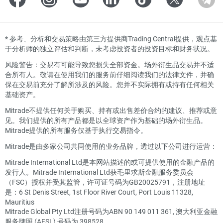
*
参考、分析和交易策略由第三方提供商Trading Central提供，观点基
于分析师的独立评估和判断，未考虑投资者的投资目标和财务状况。
风险警告：交易有可能导致您损失全部资金。场外衍生品交易并不适
合所有人。敬请在使用我们的服务前仔细阅读我们的法律文件，并确
保在交易前充分了解所涉及的风险。您并不实际拥有或持有任何相关
基础资产。
Mitrade不提供任何关于购买、持有或出售差价合约的建议、推荐或意
见。我们提供的所有产品都是以全球资产作为基础的场外衍生品。
Mitrade提供的所有服务仅基于执行交易指令。
Mitrade是由多家公司共同使用的业务品牌，透过以下公司进行运营：
Mitrade International Ltd是本网站描述的或可提供使用的金融产品的
发行人。Mitrade International Ltd获毛里求斯金融服务委员会
（FSC）授权并受其监管，许可证号码为GB20025791，注册地址
是：6 St Denis Street, 1st Floor River Court, Port Louis 11328,
Mauritius
Mitrade Global Pty Ltd注册号码为ABN 90 149 011 361, 澳大利亚金融
服务牌照 (AFSL) 号码为 398528。