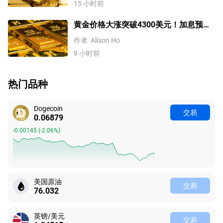
15 小时前
黄金价格大涨突破4300美元！加息预期
降温叠加央行购金，未来继续涨？
作者
Alison Ho
9 小时前
热门品种
Dogecoin
交易
0.06879
-0.00145
(
-2.06%
)
美国原油
交易
76.032
英镑/美元
交易