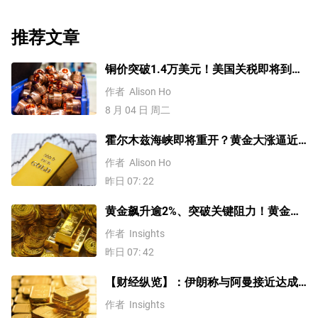
推荐文章
铜价突破1.4万美元！美国关税即将到
来？未来会再创新高吗？
作者
Alison Ho
8 月 04 日 周二
霍尔木兹海峡即将重开？黄金大涨逼近
4200美元！原油价格3连跌
作者
Alison Ho
昨日 07: 22
黄金飙升逾2%、突破关键阻力！黄金、
WTI原油、美元指数、纳指100指数技术
作者
Insights
分析
昨日 07: 42
【财经纵览】：伊朗称与阿曼接近达成
协议，黄金涨超200美元、WTI原油三连
作者
Insights
跌，道指续创历史新高！