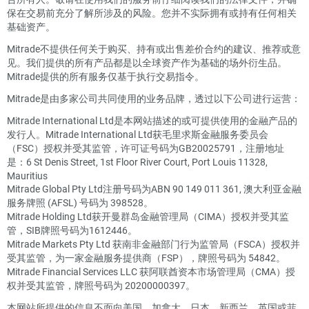
保在交易前充分了解所涉及的风险。您并不实际拥有或持有任何相关
基础资产。
Mitrade不提供任何关于购买、持有或出售差价合约的建议、推荐或意
见。我们提供的所有产品都是以全球资产作为基础的场外衍生品。
Mitrade提供的所有服务仅基于执行交易指令。
Mitrade是由多家公司共同使用的业务品牌，透过以下公司进行运营：
Mitrade International Ltd是本网站描述的或可提供使用的金融产品的
发行人。Mitrade International Ltd获毛里求斯金融服务委员会
（FSC）授权并受其监管，许可证号码为GB20025791，注册地址
是：6 St Denis Street, 1st Floor River Court, Port Louis 11328,
Mauritius
Mitrade Global Pty Ltd注册号码为ABN 90 149 011 361, 澳大利亚金融
服务牌照 (AFSL) 号码为 398528。
Mitrade Holding Ltd获开曼群岛金融管理局（CIMA）授权并受其监
管，SIB牌照号码为1612446。
Mitrade Markets Pty Ltd 获南非金融部门行为监管局（FSCA）授权并
受其监管，为一家金融服务提供商（FSP），牌照号码为 54842。
Mitrade Financial Services LLC 获阿联酋资本市场管理局（CMA）授
权并受其监管，牌照号码为 20200000397。
本网站所提供的信息不面向美国、加拿大、日本、新西兰、英国或菲