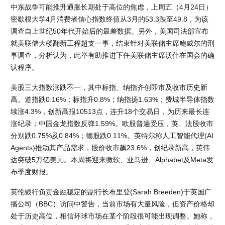
中东战争可能推升通胀长期处于高位的焦虑，上周五（4月24日）
密歇根大学4月消费者信心指数终值从3月的53.3跌至49.8，为该
调查自上世纪50年代开始后的最差数据。另外，美国司法部宣布
就美联储大楼翻新工程超支一事，结束针对美联储主席鲍威尔的刑
事调查，分析认为，此举有助推进下任美联储主席沃什在国会的确
认程序。
美股三大指数涨跌不一，其中标指、纳指齐创即市及收市历史新
高。道指跌0.16%；标指升0.8%；纳指扬1.63%；费城半导体指数
续涨4.3%，创新高报10513点，连升18个交易日，为历来最长连
涨纪录；中国金龙指数反弹1.59%。欧股普遍受压，英、法股收市
分别跌0.75%及0.84%；德股跌0.11%。英特尔称人工智能代理(AI 
Agents)推动其产品需求，股价收市飙23.6%，创纪录新高，英伟
达突破5万亿美元。本周将迎来微软、亚马逊、Alphabet及Meta发
布季度财报。
英伦银行负责金融稳定的副行长布里登(Sarah Breeden)于英国广
播公司（BBC）访问中警告，当前市场有大量风险，但资产价格却
处于历史高位，相信环球市场在某个阶段很可能出现调整。她称，