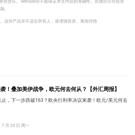
承担责任。 Mitrade亦不能保证本文内容的准确性。在做出任何投资
风险。
金。这些产品并不适合所有人，请谨慎投资。
查阅详情
来袭！叠加美伊战争，欧元何去何从？【外汇周报】
止，下一步跌破163？欧央行利率决议来袭！欧元/美元何去
7 月 20 日 周一