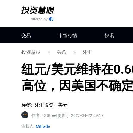
交易
市场行情
快讯
投资慧眼
头条
外汇
纽元/美元维持在0.
高位，因美国不确
标签
:
外汇投资
美元
作者
:
FXStreet
更新于 2025-04-22 09:17
审核人
Mitrade