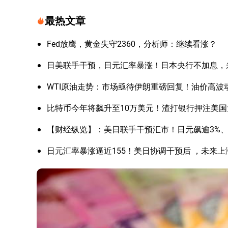
最热文章
Fed放鹰，黄金失守2360，分析师：继续看涨？
日美联手干预，日元汇率暴涨！日本央行不加息，
WTI原油走势：市场亟待伊朗重磅回复！油价高波
比特币今年将飙升至10万美元！渣打银行押注美
【财经纵览】：美日联手干预汇市！日元飙逾3%、美
日元汇率暴涨逼近155！美日协调干预后 ，未来