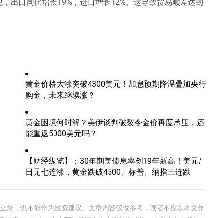
，出口同比增长19%，进口增长12%。这导致贸易顺差达到
。
黄金价格大涨突破4300美元！加息预期降温叠加央行
购金，未来继续涨？
黄金困境何时解？美伊谈判破裂令金价再度承压，还
能重返5000美元吗？
【财经纵览】：30年期美债息率创19年新高！美元/
日元七连涨，黄金跌破4500、标普、纳指三连跌
e官方立场，也不能作为投资建议。文章内容仅做参考，读者不应以本文作