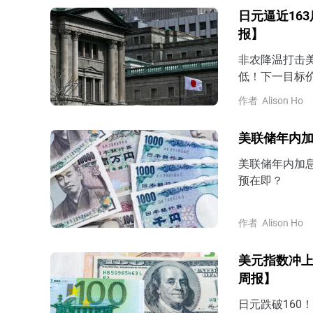
日元逼近16
报】
非农降温打击美
低！下一目标价
作者
Alison Ho
美联储年内加
美联储年内加
预在即？
作者
Alison Ho
美元指数冲上
周报】
日元跌破160