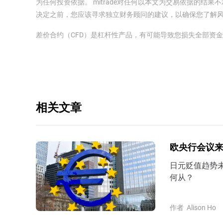
为任何投资依据。 mitrade对任何以本文为交易依据的结果不
决定之前，您应该寻求独立财务顾问的建议，以确保您了解
差价合约（CFD）是杠杆性产品，有可能导致您损失全部资
相关文章
欧央行会议
日元贬值趋势未
何从？
作者
Alison Ho