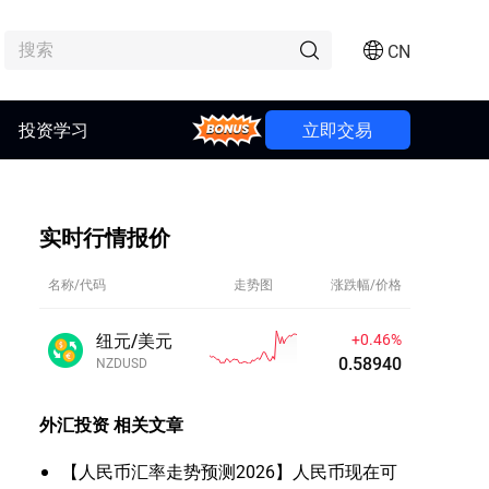
CN
Bonus
投资学习
立即交易
实时行情报价
名称/代码
走势图
涨跌幅/价格
纽元/美元
+0.44%
0.58924
NZDUSD
外汇投资
相关文章
【人民币汇率走势预测2026】人民币现在可