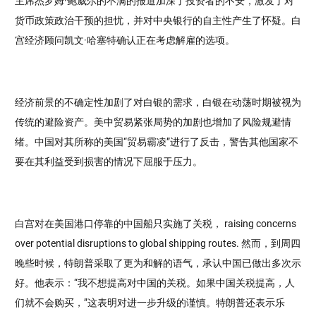
主席杰罗姆·鲍威尔的不满的报道加深了投资者的不安，激发了对
货币政策政治干预的担忧，并对中央银行的自主性产生了怀疑。白
宫经济顾问凯文·哈塞特确认正在考虑解雇的选项。
经济前景的不确定性加剧了对白银的需求，白银在动荡时期被视为
传统的避险资产。美中贸易紧张局势的加剧也增加了风险规避情
绪。中国对其所称的美国“贸易霸凌”进行了反击，警告其他国家不
要在其利益受到损害的情况下屈服于压力。
白宫对在美国港口停靠的中国船只实施了关税， raising concerns
over potential disruptions to global shipping routes. 然而，到周四
晚些时候，特朗普采取了更为和解的语气，承认中国已做出多次示
好。他表示：“我不想提高对中国的关税。如果中国关税提高，人
们就不会购买，”这表明对进一步升级的谨慎。特朗普还表示乐