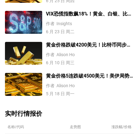
6 月 25 日 周四
VIX恐慌指数飙18%！黄金、白银、比特
币、标普500技术分析
作者
Insights
6 月 23 日 周二
黄金价格跌破4200美元！比特币同步下
挫！流动性危机卷土重来？
作者
Alison Ho
6 月 10 日 周三
黄金价格5连跌破4500美元！美伊局势
升温推高油价，美联储2026年加息？
作者
Alison Ho
5 月 18 日 周一
实时行情报价
名称/代码
走势图
涨跌幅/价格