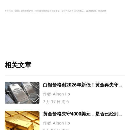
差价合约（CFD）是杠杆性产品，有可能导致您损失全部资金。这些产品并不适合所有人，请谨慎投资。
查阅详情
相关文章
白银价格创2026年新低！黄金再失守
4000美元关口，何时才能反弹？
作者
Alison Ho
7 月 17 日 周五
黄金价格失守4000美元，是否已经到
底？分析师这样说
作者
Alison Ho