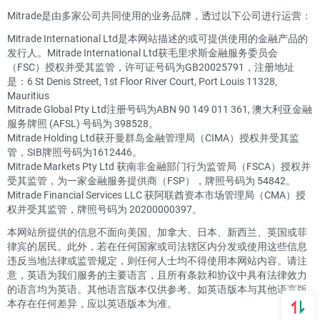
Mitrade是由多家公司共同使用的业务品牌，透过以下公司进行运营：
Mitrade International Ltd是本网站描述的或可提供使用的金融产品的
发行人。Mitrade International Ltd获毛里求斯金融服务委员会
（FSC）授权并受其监管，许可证号码为GB20025791，注册地址
是：6 St Denis Street, 1st Floor River Court, Port Louis 11328,
Mauritius
Mitrade Global Pty Ltd注册号码为ABN 90 149 011 361, 澳大利亚金融
服务牌照 (AFSL) 号码为 398528。
Mitrade Holding Ltd获开曼群岛金融管理局（CIMA）授权并受其监
管，SIB牌照号码为1612446。
Mitrade Markets Pty Ltd 获南非金融部门行为监管局（FSCA）授权并
受其监管，为一家金融服务提供商（FSP），牌照号码为 54842。
Mitrade Financial Services LLC 获阿联酋资本市场管理局（CMA）授
权并受其监管，牌照号码为 20200000397。
本网站所提供的信息不面向美国、加拿大、日本、新西兰、英国或菲
律宾的居民。此外，若在任何国家或司法辖区内分发或使用这些信息
违反当地法律或监管规定，则任何人士均不得使用本网站内容。请注
意，英语为我们服务的主要语言，且所有条款和协议中具有法律效力
的语言均为英语。其他语言版本仅供参考。如英语版本与其他语言版
本存在任何差异，应以英语版本为准。