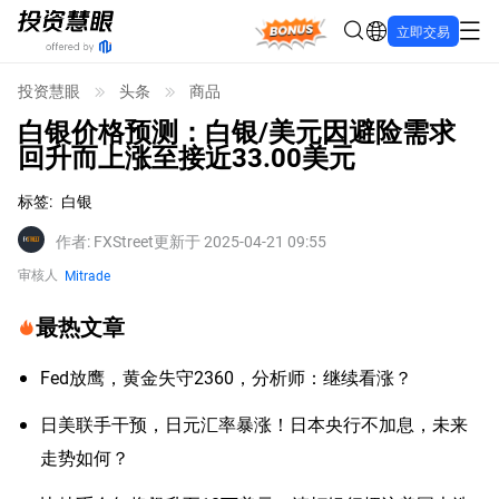
Bonus
立即交易
投资慧眼
头条
商品
白银价格预测：白银/美元因避险需求
回升而上涨至接近33.00美元
标签
:
白银
作者
:
FXStreet
更新于 2025-04-21 09:55
审核人
Mitrade
最热文章
Fed放鹰，黄金失守2360，分析师：继续看涨？
日美联手干预，日元汇率暴涨！日本央行不加息，未来
走势如何？