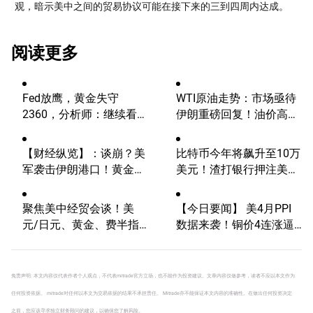
观，暗示美中之间的贸易协议可能在接下来的三到四周内达成。
阅读更多
Fed放鹰，黄金失守
WTI原油走势：市场亟待
2360，分析师：继续看
伊朗重磅回复！油价高波
涨？
动性有望延续
【财经纵览】：谈崩？美
比特币今年将飙升至10万
军袭击伊朗港口！黄金失
美元！渣打银行押注美国
4700、WTI原油巨震、欧
大选行情！
美股市全线下挫
聚焦美中经贸会谈！美
【今日要闻】 美4月PPI
元/日元、黄金、费半指
数据来袭！铜价4连涨逼
数、比特币技术分析
近历史新高
免责声明: 本文内容仅代表作者个人观点，不代表mitrade官方立场，也不能作为投资建议。文章内容仅做参考，读者不应以本文作为
任何投资依据。 mitrade对任何以本文为交易依据的结果不承担责任。 Mitrade亦不能保证本文内容的准确性。在做出任何投资决定
之前，您应该寻求独立财务顾问的建议，以确保您了解风险。