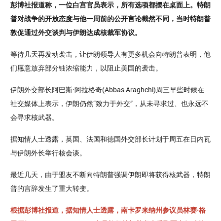
彭博社报道称，一位白宫官员表示，所有选项都摆在桌面上。特朗
普对战争的开放态度与他一周前的公开言论截然不同，当时特朗普
敦促通过外交谈判与伊朗达成核裁军协议。
等待几天再发动袭击，让伊朗领导人有更多机会向特朗普表明，他
们愿意放弃部分铀浓缩能力，以阻止美国的袭击。
伊朗外交部长阿巴斯·阿拉格奇(Abbas Araghchi)周三早些时候在
社交媒体上表示，伊朗仍然“致力于外交”，从未寻求过、也永远不
会寻求核武器。
据知情人士透露，英国、法国和德国外交部长计划于周五在日内瓦
与伊朗外长举行核会谈。
最近几天，由于盟友不断向特朗普强调伊朗即将获得核武器，特朗
普的言辞发生了重大转变。
根据彭博社报道，据知情人士透露，南卡罗来纳州参议员林赛·格