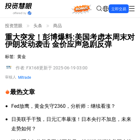
Bonus
立即交易
投资慧眼
头条
商品
重大突发！彭博爆料:美国考虑本周末对
伊朗发动袭击 金价应声急剧反弹
标签
:
黄金
作者
:
FX168
更新于 2025-06-19 03:00
审核人
Mitrade
最热文章
Fed放鹰，黄金失守2360，分析师：继续看涨？
日美联手干预，日元汇率暴涨！日本央行不加息，未来
走势如何？