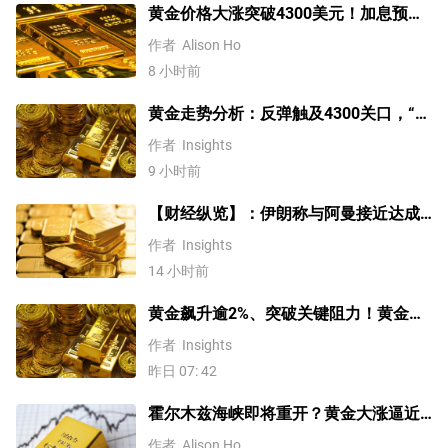
黄金价格大涨突破4300美元！加息预期
降温叠加央行购金，未来继续涨？
作者
Alison Ho
8 小时前
黄金走势分析：反弹触及4300关口，“双
底”确立剑指这一目标！
作者
Insights
9 小时前
【财经纵览】：伊朗称与阿曼接近达成
协议，黄金涨超200美元、WTI原油三连
作者
Insights
跌，道指续创历史新高！
14 小时前
黄金飙升逾2%、突破关键阻力！黄金、
WTI原油、美元指数、纳指100指数技术
作者
Insights
分析
昨日 07: 42
霍尔木兹海峡即将重开？黄金大涨逼近
4200美元！原油价格3连跌
作者
Alison Ho