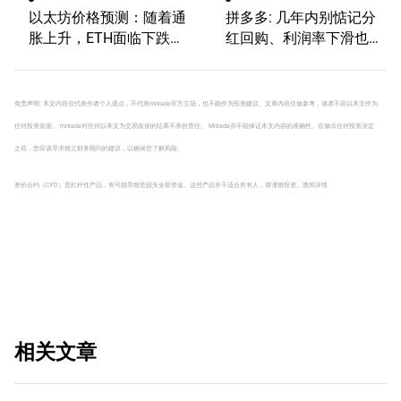
以太坊价格预测：随着通
拼多多: 几年内别惦记分
胀上升，ETH面临下跌风
红回购、利润率下滑也不
险
可避免
免责声明: 本文内容仅代表作者个人观点，不代表mitrade官方立场，也不能作为投资建议。文章内容仅做参考，读者不应以本文作为
任何投资依据。 mitrade对任何以本文为交易依据的结果不承担责任。 Mitrade亦不能保证本文内容的准确性。在做出任何投资决定
之前，您应该寻求独立财务顾问的建议，以确保您了解风险。
差价合约（CFD）是杠杆性产品，有可能导致您损失全部资金。这些产品并不适合所有人，请谨慎投资。
查阅详情
相关文章