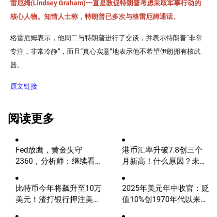
雷厄姆(Lindsey Graham)一直是敦促特朗普考虑采取军事行动的
核心人物。知情人士称，特朗普已多次与格雷厄姆通话。
格雷厄姆表示，他周二与特朗普进行了交谈，并表示特朗普“非常
专注，非常冷静”，而且“真心实意”地表示他不希望伊朗拥有核武
器。
原文链接
阅读更多
Fed放鹰，黄金失守
港币汇率升破7.8创三个
2360，分析师：继续看
月新高！什么原因？未来
涨？
走势如何？
比特币今年将飙升至10万
2025年美元年中收官：贬
美元！渣打银行押注美国
值10%创1970年代以来最
大选行情！
差H1，下半年继续跌？