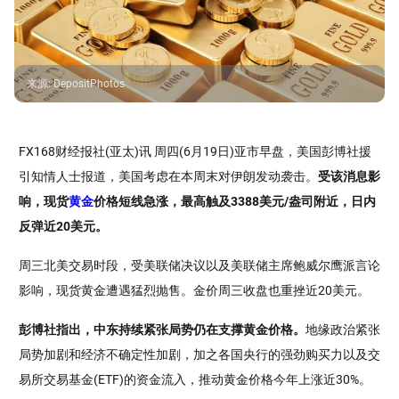
来源
:
DepositPhotos
FX168财经报社(亚太)讯 周四(6月19日)亚市早盘，美国彭博社援
引知情人士报道，美国考虑在本周末对伊朗发动袭击。
受该消息影
响，现货
黄金
价格短线急涨，最高触及3388美元/盎司附近，日内
反弹近20美元。
周三北美交易时段，受美联储决议以及美联储主席鲍威尔鹰派言论
影响，现货黄金遭遇猛烈抛售。金价周三收盘也重挫近20美元。
彭博社指出，中东持续紧张局势仍在支撑黄金价格。
地缘政治紧张
局势加剧和经济不确定性加剧，加之各国央行的强劲购买力以及交
易所交易基金(ETF)的资金流入，推动黄金价格今年上涨近30%。