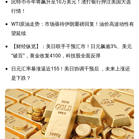
比特币今年将飙升至10万美元！渣打银行押注美国大选
行情！
WTI原油走势：市场亟待伊朗重磅回复！油价高波动性有
望延续
【财经纵览】：美日联手干预汇市！日元飙逾3%、美元
“破百”，黄金收复4100，科技股全面反弹
日元汇率暴涨逼近155！美日协调干预后 ，未来上涨还
是下跌？