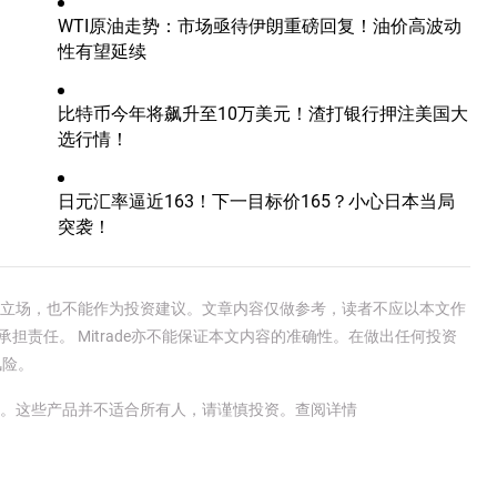
WTI原油走势：市场亟待伊朗重磅回复！油价高波动
性有望延续
比特币今年将飙升至10万美元！渣打银行押注美国大
选行情！
日元汇率逼近163！下一目标价165？小心日本当局
突袭！
e官方立场，也不能作为投资建议。文章内容仅做参考，读者不应以本文作
承担责任。 Mitrade亦不能保证本文内容的准确性。在做出任何投资
风险。
金。这些产品并不适合所有人，请谨慎投资。
查阅详情