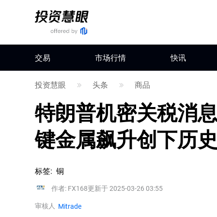
交易
市场行情
快讯
投资慧眼
头条
商品
特朗普机密关税消
键金属飙升创下历
标签
:
铜
作者
:
FX168
更新于 2025-03-26 03:55
审核人
Mitrade