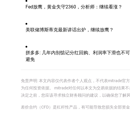
Fed放鹰，黄金失守2360，分析师：继续看涨？
美联储博斯蒂克最新讲话出炉，继续放鹰？
拼多多: 几年内别惦记分红回购、利润率下滑也不可
避免
免责声明: 本文内容仅代表作者个人观点，不代表mitrad
为任何投资依据。 mitrade对任何以本文为交易依据的结果不
决定之前，您应该寻求独立财务顾问的建议，以确保您了解
差价合约（CFD）是杠杆性产品，有可能导致您损失全部资