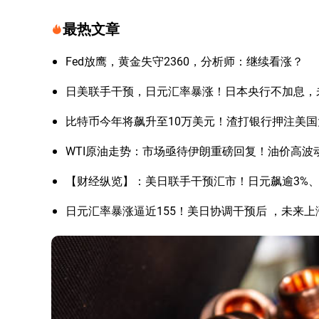
最热文章
Fed放鹰，黄金失守2360，分析师：继续看涨？
日美联手干预，日元汇率暴涨！日本央行不加息，
比特币今年将飙升至10万美元！渣打银行押注美
WTI原油走势：市场亟待伊朗重磅回复！油价高波
【财经纵览】：美日联手干预汇市！日元飙逾3%、美
日元汇率暴涨逼近155！美日协调干预后 ，未来