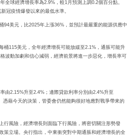
年全球經濟增長率為2.9%，較1月預測上調0.2個百分點。
9年底新冠疫情爆發以來的最低水準。
94美元，比2025年上漲36%，並預計最嚴重的能源供應中
桶115美元，全年經濟增長可能放緩至2.1%，通脹可能升
價格波動加劇和信心減弱，經濟前景將進一步惡化，增長率可
由2.15%升至2.4%；邊際貸款利率分別由2.4%升至
力。憑藉今天的決策，管委會仍然能夠很好地應對戰爭帶來的
上行風險，經濟增長則面臨下行風險，將密切關注形勢發
政策立場。央行指出，中東衝突對中期通脹和經濟增長的全