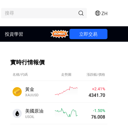
ZH
投資學習
Bonus
立即交易
實時行情報價
名稱/代碼
走勢圖
漲跌幅/價格
黃金
+2.41%
4341.70
XAUUSD
美國原油
-1.50%
76.008
USOIL