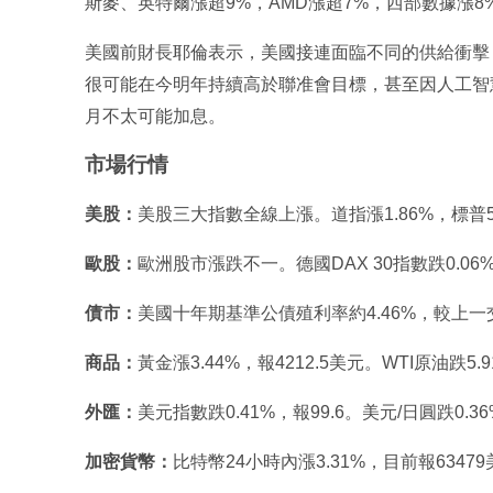
斯麥、英特爾漲超9%，AMD漲超7%，西部數據漲8
美國前財長耶倫表示，美國接連面臨不同的供給衝擊
很可能在今明年持續高於聯准會目標，甚至因人工智慧
月不太可能加息。
市場行情
美股：
美股三大指數全線上漲。道指漲1.86%，標普50
歐股：
歐洲股市漲跌不一。德國DAX 30指數跌0.06%
債市：
美國十年期基準公債殖利率約4.46%，較上
商品：
黃金漲3.44%，報4212.5美元。WTI原油跌5.
外匯：
美元指數跌0.41%，報99.6。美元/日圓跌0.3
加密貨幣：
比特幣24小時內漲3.31%，目前報6347