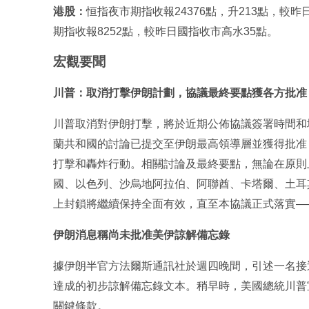
港股：
恒指夜市期指收報24376點，升213點，較昨日
期指收報8252點，較昨日國指收市高水35點。
宏觀要聞
川普：取消打擊伊朗計劃，協議最終要點獲各方批准
川普取消對伊朗打擊，將於近期公佈協議簽署時間和
蘭共和國的討論已提交至伊朗最高領導層並獲得批准
打擊和轟炸行動。相關討論及最終要點，無論在原則
國、以色列、沙烏地阿拉伯、阿聯酋、卡塔爾、土耳
上封鎖將繼續保持全面有效，直至本協議正式落實—
伊朗消息稱尚未批准美伊諒解備忘錄
據伊朗半官方法爾斯通訊社於週四晚間，引述一名接
達成的初步諒解備忘錄文本。稍早時，美國總統川普
關鍵條款。