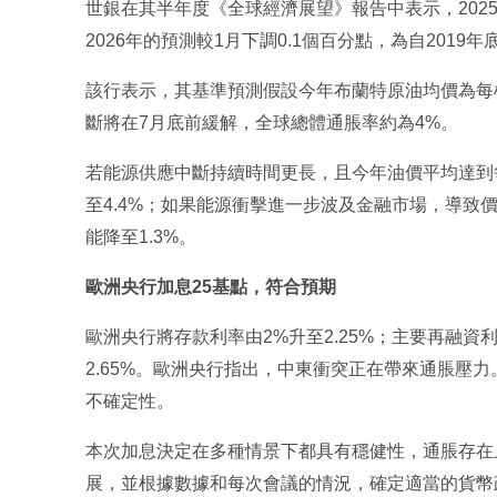
世銀在其半年度《全球經濟展望》報告中表示，2025
2026年的預測較1月下調0.1個百分點，為自201
該行表示，其基準預測假設今年布蘭特原油均價為每桶
斷將在7月底前緩解，全球總體通脹率約為4%。
若能源供應中斷持續時間更長，且今年油價平均達到每
至4.4%；如果能源衝擊進一步波及金融市場，導致
能降至1.3%。
歐洲央行加息25基點，符合預期
歐洲央行將存款利率由2%升至2.25%；主要再融資利率
2.65%。歐洲央行指出，中東衝突正在帶來通脹壓
不確定性。
本次加息決定在多種情景下都具有穩健性，通脹存在
展，並根據數據和每次會議的情況，確定適當的貨幣