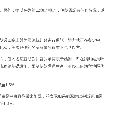
。另外，據以色列第12頻道報道，伊朗否認有任何協議，以
胡週四晚上與美國總統川普進行通話，雙方就正在擬定中、
列稱，美國與伊朗的諒解備忘錄並不包含以方。
方，但內塔尼亞胡對川普的承諾表示感謝，即在談判結束時
濃縮鈾基礎設施、限制伊朗導彈生產，並停止伊朗對地區代
至1.3%
%，理由是中東戰爭帶來衝擊，並表示如果能源供應中斷更加嚴
1.3%。