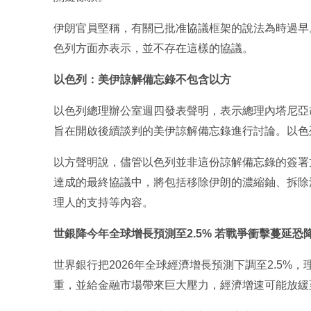
伊朗官員堅稱，有關已批准協議框架的說法為時過早
色列方面亦表示，並不存在這樣的協議。
以色列：美伊諒解備忘錄不包含以方
以色列總理辦公室週四發表聲明，表示總理內塔尼亞
旨在開啟後續談判的美伊諒解備忘錄進行討論。以色
以方聲明說，儘管以色列並非這份諒解備忘錄的簽署
達成的最終協議中，將包括移除伊朗的濃縮鈾、拆除
理人的支持等內容。
世銀降今年全球增長預測至2.5% 若戰爭衝擊蔓延恐降
世界銀行把2026年全球經濟增長預測下調至2.5
重，並給金融市場帶來巨大壓力，經濟增速可能放緩至