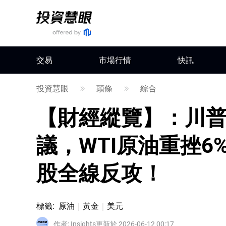
交易
市場行情
快訊
投資慧眼
頭條
綜合
【財經縱覽】：川
議，WTI原油重挫6
股全線反攻！
標籤
:
原油
黃金
美元
作者
:
Insights
更新於 2026-06-12 00:17