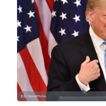
來源
:
DepositPhotos