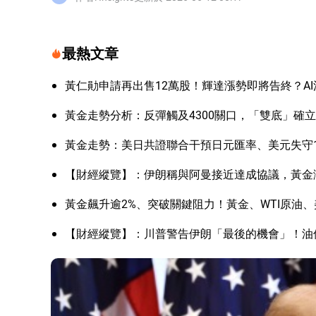
最熱文章
黃仁勛申請再出售12萬股！輝達漲勢即將告終？A
黃金走勢分析：反彈觸及4300關口，「雙底」確
黃金走勢：美日共證聯合干預日元匯率、美元失守1
【財經縱覽】：伊朗稱與阿曼接近達成協議，黃金漲
黃金飆升逾2%、突破關鍵阻力！黃金、WTI原油、
【財經縱覽】：川普警告伊朗「最後的機會」！油