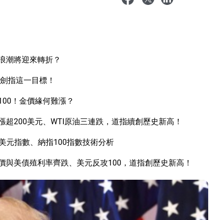
I浪潮將迎來轉折？
立劍指這一目標！
00！金價緣何難漲？
超200美元、WTI原油三連跌，道指續創歷史新高！
美元指數、納指100指數技術分析
價與美債殖利率齊跌、美元反攻100，道指創歷史新高！