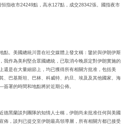
恒指收市24249點，高水127點，成交28342張。國指夜市
地點。美國總統川普在社交媒體上發文稱：鑒於與伊朗伊斯
，我作為美利堅合眾國總統，已取消今晚原定對伊朗實施的
上還是在大量細節上，均已獲得所有相關方批准，包括美
其、巴基斯坦、巴林、科威特、約旦、埃及及其他國家。海
—簽署的時間和地點將於近期公佈。
近德黑蘭談判團隊的知情人士稱，伊朗尚未批准任何與美國
宣佈，談判已提交至伊朗最高領導層，所有相關方都已接受