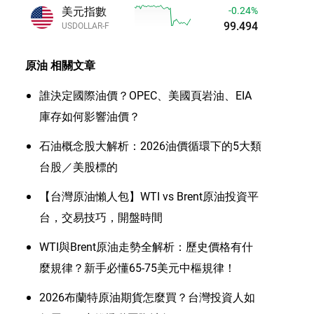
美元指數
-0.24%
99.494
USDOLLAR-F
原油
相關文章
誰決定國際油價？OPEC、美國頁岩油、EIA
庫存如何影響油價？
石油概念股大解析：2026油價循環下的5大類
台股／美股標的
【台灣原油懶人包】WTI vs Brent原油投資平
台，交易技巧，開盤時間
WTI與Brent原油走勢全解析：歷史價格有什
麼規律？新手必懂65-75美元中樞規律！
2026布蘭特原油期貨怎麼買？台灣投資人如