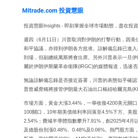
Mitrade.com 投資慧眼
投資慧眼Insights - 即刻掌握全球市場動態，盡在
週四（6月11日）川普取消對伊朗的打擊行動，因
和平協議，亦得到伊朗各方批准。諒解備忘錄已進入
到場，但副總統萬斯將會出席。另外川普表示一旦伊
屬於伊朗伊斯蘭革命衞隊(IRGC)的媒體報道，迅
無論諒解備忘錄是否接近簽署，川普的表態似乎確認
普曾威脅稱將接管伊朗最大石油出口樞紐哈爾克島(Kharg 
市場方面，黃金大漲3.44%，一舉收復4200美元關口
100關口，10年期美債殖利率回落至4.5%下方。美股
2.54%；費城半導體指數攀升7.91%，創2025年
及德股份別漲0.48%、0.48%及0.06%。熱門股