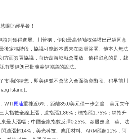
投資慧眼財經早餐！
美伊談判獲得進展。川普稱，伊朗最高領袖穆傑塔巴已經同意
最後定稿階段，協議可能於本週末在歐洲簽署。他本人無法
朗方面簽署協議，荷姆茲海峽就會開放。值得留意的是，隸
速否認有關伊朗已批准美伊協議的說法。
了市場的猜想，即美伊並不會陷入全面衝突階段。稍早前川
Island)。
，WTI
原油
重挫近6%，距離85.0美元僅一步之遙，美元失守
三大指數全線上漲，道指漲1.86%；標指漲1.75%；納指升
4月以來最大漲幅；中國金龍指數反彈0.25%。歐股走強，英、法
方面，閃迪漲超14%，美光科技、應用材料、ARM漲超11%，阿