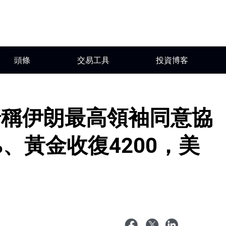
頭條
交易工具
投資博客
普稱伊朗最高領袖同意協
%、黃金收復4200，美