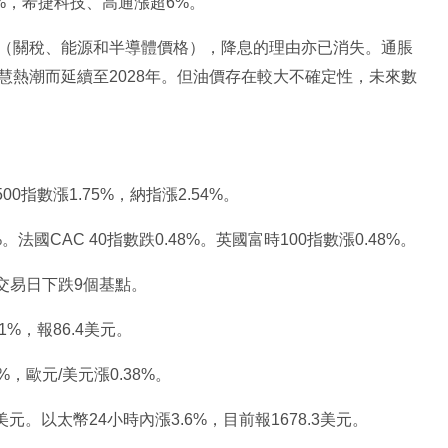
%，希捷科技、高通漲超6%。
（關稅、能源和半導體價格），降息的理由亦已消失。通脹
熱潮而延續至2028年。但油價存在較大不確定性，未來數
0指數漲1.75%，納指漲2.54%。
。法國CAC 40指數跌0.48%。英國富時100指數漲0.48%。
一交易日下跌9個基點。
91%，報86.4美元。
6%，歐元/美元漲0.38%。
9美元。以太幣24小時內漲3.6%，目前報1678.3美元。