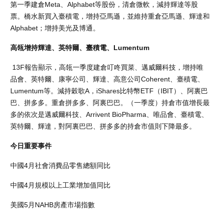
第一季建倉Meta、Alphabet等股份，清倉微軟，減持輝達等股
票。橋水新買入臺積電，增持亞馬遜，並維持重倉亞馬遜、輝達和
Alphabet；增持美光及博通。
高瓴增持輝達、英特爾、臺積電、Lumentum
13F報告顯示，高瓴一季度建倉叮咚買菜、邁威爾科技，增持唯
品會、英特爾、康寧公司、輝達、高意公司Coherent、臺積電、
Lumentum等。減持穀歌A，iShares比特幣ETF（IBIT）、阿裏巴
巴、拼多多。重倉拼多多、阿裏巴巴。（一季度）持倉市值增長最
多的依次是邁威爾科技、Arrivent BioPharma、唯品會、臺積電、
英特爾、輝達，對阿裏巴巴、拼多多的持倉市值則下降最多。
今日重要事件
中國4月社會消費品零售總額同比
中國4月規模以上工業增加值同比
美國5月NAHB房產市場指數