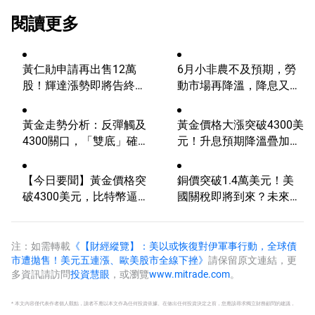
閱讀更多
黃仁勛申請再出售12萬
6月小非農不及預期，勞
股！輝達漲勢即將告終？
動市場再降溫，降息又邁
AI浪潮將迎來轉折？
進一步？
黃金走勢分析：反彈觸及
黃金價格大漲突破4300美
4300關口，「雙底」確立
元！升息預期降溫疊加央
劍指這一目標！
行購金，未來持續漲？
【今日要聞】黃金價格突
銅價突破1.4萬美元！美
破4300美元，比特幣逼近
國關稅即將到來？未來會
6.5萬，關注伊朗談判
再創新高嗎？
注：如需轉載
《【財經縱覽】：美以或恢復對伊軍事行動，全球債
市遭拋售！美元五連漲、歐美股市全線下挫》
請保留原文連結，更
多資訊請訪問
投資慧眼
，或瀏覽
www.mitrade.com
。
* 本文內容僅代表作者個人觀點，讀者不應以本文作為任何投資依據。在做出任何投資決定之前，您應該尋求獨立財務顧問的建議，