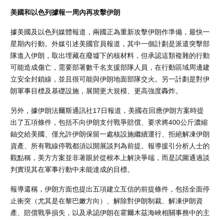
美國和以色列據報一周內再攻擊伊朗
據美國及以色列媒體報道，兩國正為重新攻擊伊朗作準備，最快一
星期內行動。外媒引述美國官員報道，其中一個計劃是派遣突擊部
隊進入伊朗，取出埋藏在廢墟下的核材料，但承認這類複雜的行動
可能造成傷亡，需要部署數千名支援部隊人員，在行動區域周邊建
立安全封鎖線，並且很可能與伊朗地面部隊交火。另一計劃是對伊
朗軍事目標及基礎設施，展開更大規模、更高強度轟炸。
另外，據伊朗法爾斯通訊社17日報道，美國在回應伊朗方案時提
出了五項條件，包括不向伊朗支付戰爭賠償、要求將400公斤濃縮
鈾交給美國、僅允許伊朗保留一處核設施繼續運行、拒絕解凍伊朗
資產、所有戰線停戰都須以開展談判為前提。報導援引分析人士的
觀點稱，美方方案並非著眼於從根本上解決爭端，而是試圖通過談
判實現其在軍事行動中未能達成的目標。
報導還稱，伊朗方面也提出五項建立互信的前提條件，包括全面停
止衝突（尤其是在黎巴嫩方向）、解除對伊朗制裁、解凍伊朗資
產、賠償戰爭損失，以及承認伊朗在霍爾木茲海峽相關事務中的主