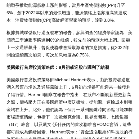
朗戰爭推動能源價格上漲的影響，當月生產物價指數(PPI)升至
6%，創下2022年以來的最快增速，能源價格上漲亦推高貨運成
本，消費物價指數(CPI)高於經濟學家的預期，達到3.8%。
根據費城聯儲銀行週五發布的報告，參與調查的經濟學家認為，美
國第二季通脹率將達到6%的峰值，較先前的預測大幅上調。回顧
上一次通脹飆升，曾促使聯准會採取激進的加息措施，從2022年
開始連續四次加息，每次加息幅度為0.75%。
美國銀行首席投資策略師：6月初或迎股市獲利了結潮
美國銀行首席投資策略師Michael Hartnett表示，由於投資者過度
湧入股票市場以及通脹風險上升，6月初市場很可能迎來一輪獲利
了結行情。Hartnett團隊在報告中指出，在股市不斷刷新歷史新高
之際，價格壓力正在美國經濟中廣泛擴散，從能源、運輸成本到租
金均在上升。此外，他們認為下個月一系列關鍵時間節點可能加劇
市場謹慎情緒，包括下一次歐佩克會議、世界盃開幕、七國集團
（G7）峰會，以及凱文·沃什任內的首次聯准會FOMC會議，這些
都可能成為觸發因素。Hartnett表示：“資金追漲股票和科技股的行