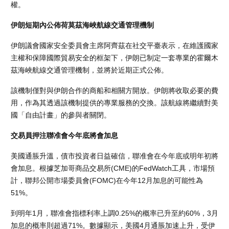
權。
伊朗短期內公佈荷莫茲海峽航線交通管理機制
伊朗議會國家安全委員會主席阿齊茲在社交平臺表示，在維護國家
主權和保障國際貿易安全的框架下，伊朗已制定一套專業的霍爾木
茲海峽航線交通管理機制，並將於近期正式公佈。
該機制僅對與伊朗合作的商船和相關方開放。伊朗將收取必要的費
用，作為其透過該機制提供的專業服務的交換。該航線將繼續對美
國「自由計畫」的參與者關閉。
交易員押注聯准會今年底將會加息
美國通脹升溫，債市投資者日益確信，聯准會在今年底或明年初將
會加息。根據芝加哥商品交易所(CME)的FedWatch工具，市場預
計，聯邦公開市場委員會(FOMC)在今年12月加息的可能性為
51%。
到明年1月，聯准會指標利率上調0.25%的概率已升至約60%，3月
加息的概率則超過71%。數據顯示，美國4月通脹加速上升，受伊