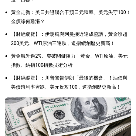
黃金走勢：美日共證聯合干預日元匯率、美元失守100！
金價緣何難漲？
【財經縱覽】：伊朗稱與阿曼接近達成協議，黃金漲超
200美元、WTI原油三連跌，道指續創歷史新高！
黃金飆升逾2%、突破關鍵阻力！黃金、WTI原油、美元
指數、納指100指數技術分析
【財經縱覽】：川普警告伊朗「最後的機會」！油價與
美債殖利率齊跌、美元反攻100，道指創歷史新高！