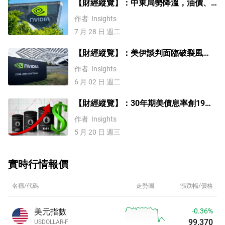
【財經縱覽】：中東局勢降溫，油價、
美股齊跌！費半指數跌超2%、輝達挫近
作者
Insights
5%！
7 月 28 日 週二
【財經縱覽】：美伊談判面臨破裂風
險，WTI原油漲超5%，美股延續漲勢、
作者
Insights
輝達漲超6%！
6 月 02 日 週二
【財經縱覽】：30年期美債息率創19年
新高！美元/日元七連漲，黃金跌破
作者
Insights
4500、標普、納指三連跌
5 月 20 日 週三
實時行情報價
名稱/代碼
走勢圖
漲跌幅/價格
美元指數
-0.36%
99.370
USDOLLAR-F