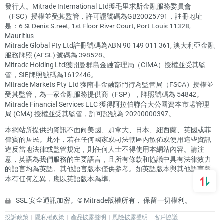
發行人。Mitrade International Ltd獲毛里求斯金融服務委員會
（FSC）授權並受其監管，許可證號碼為GB20025791，註冊地址
是：6 St Denis Street, 1st Floor River Court, Port Louis 11328,
Mauritius
Mitrade Global Pty Ltd註冊號碼為ABN 90 149 011 361, 澳大利亞金融
服務牌照 (AFSL) 號碼為 398528。
Mitrade Holding Ltd獲開曼群島金融管理局（CIMA）授權並受其監
管，SIB牌照號碼為1612446。
Mitrade Markets Pty Ltd 獲南非金融部門行為監管局（FSCA）授權並
受其監管，為一家金融服務提供商（FSP），牌照號碼為 54842。
Mitrade Financial Services LLC 獲得阿拉伯聯合大公國資本市場管理
局 (CMA) 授權並受其監管，許可證號為 20200000397。
本網站所提供的資訊不面向美國、加拿大、日本、紐西蘭、英國或菲
律賓的居民。此外，若在任何國家或司法轄區內散佈或使用這些資訊
違反當地法律或監管規定，則任何人士不得使用本網站內容。請注
意，英語為我們服務的主要語言，且所有條款和協議中具有法律效力
的語言均為英語。其他語言版本僅供參考。如英語版本與其他語言版
本有任何差異，應以英語版本為準。
SSL 安全通訊加密。© Mitrade版權所有， 保留一切權利。
投訴政策
隱私權政策
產品披露聲明
風險披露聲明
客戶協議