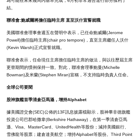
為可能在未來幾周內基本完成，6月初非常適合進行部分獲利了
結。
聯准會:鮑威爾將擔任臨時主席 直至沃什宣誓就職
美國聯准會理事會週五在聲明中表示，已任命鮑威爾(Jerome
Powell)擔任臨時主席(chair pro tempore)，直至主席繼任人沃什
(Kevin Warsh)正式宣誓就職。
聯准會表示，任命現任主席擔任臨時主席的做法，與以往歷屆主席
更替期間的慣例保持一致。對此，聯准會理事鮑曼(Michelle
Bowman)及米蘭(Stephen Miran)宣稱，不支持臨時負責人任命。
全球公司要聞
股神旗艦首季清倉亞馬遜，增持Alphabet
據美國證交會(SEC)公佈的13F訊息披露檔顯示，股神畢非德旗艦
投資公司巴郡哈撒韋(Berkshire Hathaway)，在第一季清倉亞馬
遜、Visa、MasterCard、UnitedHealth等股份；減持美國銀行、
雪佛龍等股票；建倉達美航空；增持Alphabet等股份。Third Point