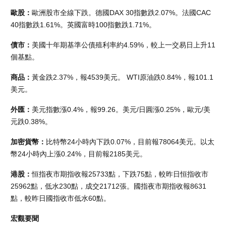
歐股：
歐洲股市全線下跌。德國DAX 30指數跌2.07%。法國CAC
40指數跌1.61%。英國富時100指數跌1.71%。
債市：
美國十年期基準公債殖利率約4.59%，較上一交易日上升11
個基點。
商品：
黃金跌2.37%，報4539美元。 WTI原油跌0.84%，報101.1
美元。
外匯：
美元指數漲0.4%，報99.26。美元/日圓漲0.25%，歐元/美
元跌0.38%。
加密貨幣：
比特幣24小時內下跌0.07%，目前報78064美元。以太
幣24小時內上漲0.24%，目前報2185美元。
港股：
恒指夜市期指收報25733點，下跌75點，較昨日恒指收市
25962點，低水230點，成交21712張。國指夜市期指收報8631
點，較昨日國指收市低水60點。
宏觀要聞