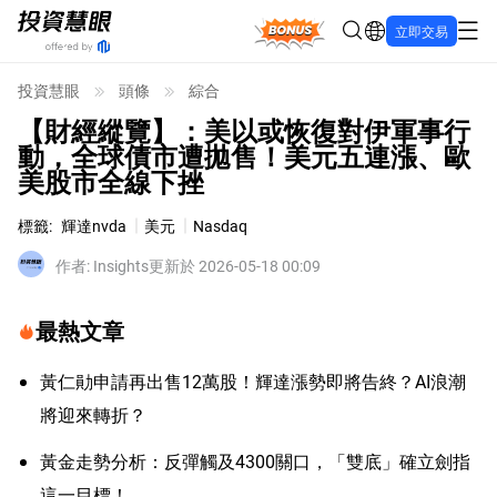
Bonus
立即交易
投資慧眼
頭條
綜合
【財經縱覽】：美以或恢復對伊軍事行
動，全球債市遭拋售！美元五連漲、歐
美股市全線下挫
標籤
:
輝達nvda
美元
Nasdaq
作者
:
Insights
更新於 2026-05-18 00:09
最熱文章
黃仁勛申請再出售12萬股！輝達漲勢即將告終？AI浪潮
將迎來轉折？
黃金走勢分析：反彈觸及4300關口，「雙底」確立劍指
這一目標！