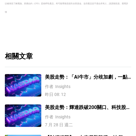
以確保您了解風險。
差價合約（CFD）是槓桿性產品，有可能導致您損失全部資金。這些產品並不適合所有人，請謹慎投資。
查閱詳
情
相關文章
美股走勢：「AI牛市」分歧加劇，一點
或預示中期調整難以避免？
作者
Insights
昨日 08: 12
美股走勢：輝達跌破200關口、科技股拋
售加劇！後市如何研判？
作者
Insights
7 月 28 日 週二