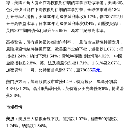
導，美國五角大廈正在為恢復對伊朗的軍事行動做準備，美國和以
色列最快可能在下周恢復對伊朗的軍事打擊。全球債市遭遇13個
月來最猛烈拋售，美國30年期國債殖利率收5.12%，創2007年7月
來最高收盤水準；日本30年期國債殖利率突破4%，創歷史紀錄；
英國30年期國債殖利率升至5.85%，為本世紀最高水準。
高盛警告，所有道路最終都指向利率，一旦債市波動性持續攀升，
風險規避情緒將接踵而至。歐美股市全線下挫，道指跌1.07%；標
指挫1.24%；納指下滑1.54%；費城半導體指數滑落4.02%；中國
金龍指數跌2.8%。英、法及德股份別挫1.71%、1.61%及2.07%。
加密貨幣「一哥」比特幣曾急滑3.7%，至78635
美元
。
熱門股方面，輝達股價收市重挫4.4%，特斯拉及亞馬遜分別瀉
4.8%及1.2%。晶片股顯著回落，英特爾及美光齊挫逾6%，博通滑
落3.3%。
市場行情
美股：
美股三大指數全線下跌。道指跌1.07%，標普500指數跌
1.24%，納指跌1.54%。