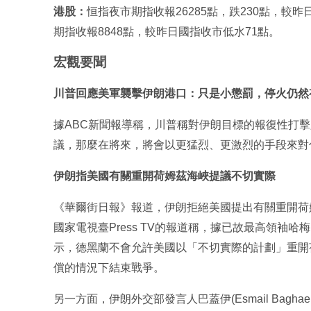
港股：
恒指夜市期指收報26285點，跌230點，較昨日
期指收報8848點，較昨日國指收市低水71點。
宏觀要聞
川普回應美軍襲擊伊朗港口：只是小懲罰，停火仍然
據ABC新聞報導稱，川普稱對伊朗目標的報復性打
議，那麼在將來，將會以更猛烈、更激烈的手段來對
伊朗指美國有關重開荷姆茲海峽提議不切實際
《華爾街日報》報道，伊朗拒絕美國提出有關重開荷
國家電視臺Press TV的報道稱，據已故最高領袖哈梅內伊(Al
示，德黑蘭不會允許美國以「不切實際的計劃」重開
償的情況下結束戰爭。
另一方面，伊朗外交部發言人巴蓋伊(Esmail Bag