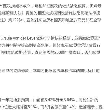
0%關稅措施不成立，這種加征關稅的做法缺乏依據。美國最
緊急經濟權力法》實施的相關大規模關稅措施缺乏明確法律授
易法》第122條，宣佈對來自所有國家和地區的商品加征全球
a von der Leyen)進行了愉快的通話，並將給歐盟至7
美方將把關稅提高到更高水準。川普表示,歐盟曾承諾會履行
他同意給歐盟時間，直到美國的250周年國慶日，否則歐盟
蘭達成的協議條款，本周將把歐盟汽車和卡車的關稅從目前
年期通脹預期，由前值3.42%升至3.64%，高於估計的
中位數大幅降至5.1%，而3月曾飆升至9.4%。數據顯示，儘