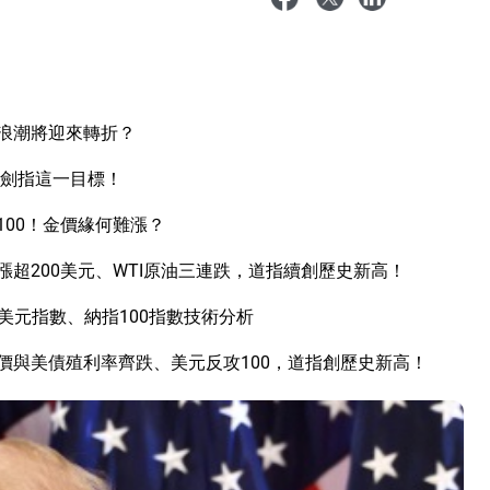
I浪潮將迎來轉折？
立劍指這一目標！
00！金價緣何難漲？
超200美元、WTI原油三連跌，道指續創歷史新高！
美元指數、納指100指數技術分析
價與美債殖利率齊跌、美元反攻100，道指創歷史新高！