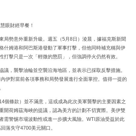
投資慧眼財經早餐！
東局勢意外重新升級。週五（5月8日）淩晨，據福克斯新聞
格什姆港和阿巴斯港發動了軍事打擊，但他同時補充稱與伊
性打擊只是一次「輕微的懲罰」，但強調停火仍然有效。
協議，襲擊油輪並空襲沿海地區，並表示已採取反擊措施。
梅內伊對當前各項事務和局勢發展進行全面掌控。值得一提的
。
14個條款）並不滿意，這或成為此次美軍襲擊的主要因素之
重開荷姆茲海峽的提議，認為美方的計劃不切實際。美伊雙
者需警惕市場波動性或進一步擴大風險。WTI原油受益於此
回落失守4700美元關口。