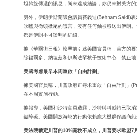
坦斡旋傳遞的訊息，尚未達成結論，亦仍未對美方的
另外，伊朗伊斯蘭議會議員賽義迪(Behnam Said
吹噓與徹頭徹尾的謊言，沒有任何鈾被移送出伊朗。
都是伊朗不可談判的紅線。
據《華爾街日報》較早前引述美國官員稱，美方的要
除福爾多、納坦茲和伊斯法罕核子技術中心；禁止地
美國考慮最早本周重啟「自由計劃」
據美國官員稱，川普政府正尋求重啟「自由計劃」(Proj
在本周實施行動。
據報導，美國和沙特官員透露，沙特與科威特已取消
鍵障礙。美國開放海峽的行動依賴龐大機群保護商船
美法院裁定川普的10%關稅不成立，川普要求歐盟7