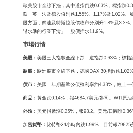
歐美股市全線下挫，其中道指倒跌0.63%；標指跌0.3
跌，英、法及德股份別跌1.55%、1.17%及1.02%
股方面，輝達及特斯拉股價收市分別升1.8%及3.3%。
退水準的行業下滑」，股價插水11.9%。
市場行情
美股：
美股三大指數全線下跌，道指跌0.63%；標指跌0
歐股：
歐洲股市全線下跌，德國DAX 30指數跌1.02%
債市：
美國十年期基準公債殖利率約4.38%，較上
商品：
黃金跌0.14%，報4684.7美元/盎司。WTI原油
外匯：
美元指數漲0.25%，報98.2。美元/日圓漲0.3
加密貨幣：
比特幣24小時內跌1.99%，目前報79825