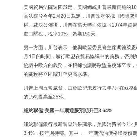
美國貿易法院週四裁定，美國總統川普最新實施的1
高法院於今年2月20日裁定，川普政府依據《國際
權。裁決公佈後，川普在當天轉而依據《1974年貿
進口關稅，稅率10%，為期150天。
另一方面，川普表示，他與歐盟委員會主席馮德萊恩(Ursul
月4日的時間，履行歐盟在貿易協議中的義務，否則
協議中歐方的義務，並根據協議將歐盟關稅降至零，
的關稅將立即躍升至更高水準。
川普上周五曾威脅，由於歐盟未履行去年7月在蘇格
的15%提高至25%。
紐約聯儲:美國一年期通脹預期升至3.64%
紐約聯儲銀行最新調查結果顯示，美國消費者今年4月一
3.4%，按年則持穩。其中，一年期汽油價格增長預期