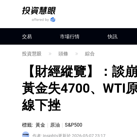
交易
市場行情
快訊
投資慧眼
頭條
綜合
【財經縱覽】：談
黃金失4700、WT
線下挫
標籤
:
黃金
原油
S&P500
作者
:
Insights
更新於 2026-05-07 23:17