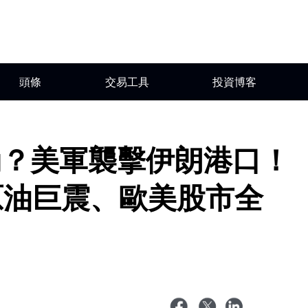
頭條
交易工具
投資博客
崩？美軍襲擊伊朗港口！
I原油巨震、歐美股市全