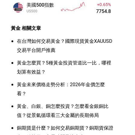
美國500指數
+0.65%
7754.8
US500
黃金
相關文章
在台灣如何交易黃金？國際現貨黃金XAUUSD
交易平台開戶推薦
黃金怎麼買？5種黃金投資管道比一比，哪裡
划算有效益？
黃金未來價格走勢分析：2026年金價怎麼
看？
黃金、白銀、銅怎麼投資？怎麼看金銀銅比
值？從景氣循環看三大金屬的長期佈局
銅期貨是什麼？如何交易銅期貨？銅期貨保證