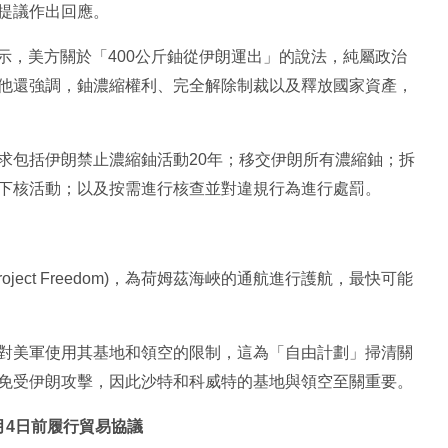
提議作出回應。
i)表示，美方關於「400公斤鈾從伊朗運出」的說法，純屬政治
他還強調，鈾濃縮權利、完全解除制裁以及釋放國家資產，
求包括伊朗禁止濃縮鈾活動20年；移交伊朗所有濃縮鈾；拆
下核活動；以及按需進行核查並對違規行為進行處罰。
ect Freedom)，為荷姆茲海峽的通航進行護航，最快可能
對美軍使用其基地和領空的限制，這為「自由計劃」掃清關
免受伊朗攻擊，因此沙特和科威特的基地與領空至關重要。
月4日前履行貿易協議