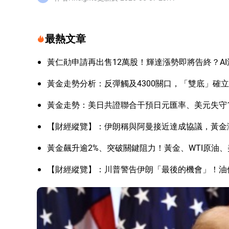
最熱文章
黃仁勛申請再出售12萬股！輝達漲勢即將告終？A
黃金走勢分析：反彈觸及4300關口，「雙底」確
黃金走勢：美日共證聯合干預日元匯率、美元失守1
【財經縱覽】：伊朗稱與阿曼接近達成協議，黃金漲
黃金飆升逾2%、突破關鍵阻力！黃金、WTI原油、
【財經縱覽】：川普警告伊朗「最後的機會」！油