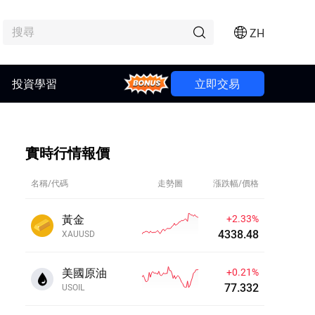
ZH
投資學習
Bonus
立即交易
實時行情報價
名稱/代碼
走勢圖
漲跌幅/價格
黃金
+2.33%
4338.49
XAUUSD
美國原油
+0.20%
77.325
USOIL