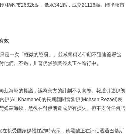
恒指收市26626點，低水341點，成交21116張。國指夜市
有效
擊只是一次「輕微的懲罰」。並威脅稱若伊朗不迅速簽署協
付他們。不過，川普仍然強調停火正在進行中。
姆茲海峽的提議，認為美方的計劃不切實際。報道引述伊朗
i Khamenei)的長期顧問雷紮伊(Mohsen Rezaei)表
荷姆茲海峽，然後在對伊朗造成所有損失、但不支付任何賠
haei)在接受國家媒體採訪時表示，德黑蘭正在評估透過巴基斯