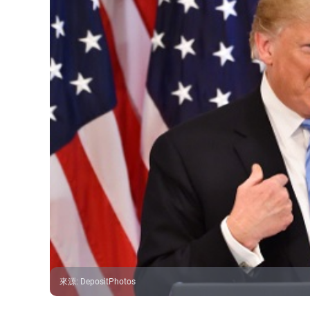
來源
:
DepositPhotos