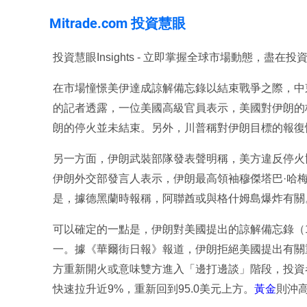
Mitrade.com 投資慧眼
投資慧眼Insights - 立即掌握全球市場動態，盡在
在市場憧憬美伊達成諒解備忘錄以結束戰爭之際，中
的記者透露，一位美國高級官員表示，美國對伊朗的
朗的停火並未結束。另外，川普稱對伊朗目標的報復
另一方面，伊朗武裝部隊發表聲明稱，美方違反停火
伊朗外交部發言人表示，伊朗最高領袖穆傑塔巴·哈
是，據德黑蘭時報稱，阿聯酋或與格什姆島爆炸有關
可以確定的一點是，伊朗對美國提出的諒解備忘錄（
一。據《華爾街日報》報道，伊朗拒絕美國提出有關
方重新開火或意味雙方進入「邊打邊談」階段，投資
快速拉升近9%，重新回到95.0美元上方。
黃金
則沖高