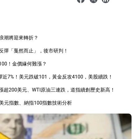
I浪潮將迎來轉折？
反彈「戛然而止」，後市研判！
00！金價緣何難漲？
近7%！美元跌破101，黃金反攻4100，美股續跌！
超200美元、WTI原油三連跌，道指續創歷史新高！
美元指數、納指100指數技術分析