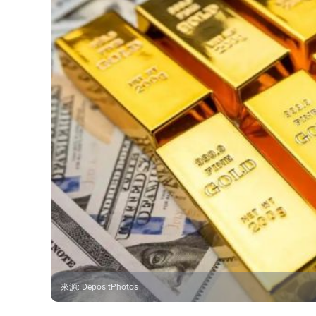
來源
:
DepositPhotos