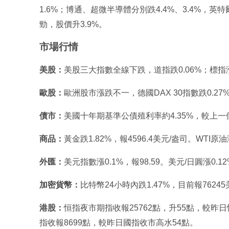
1.6%；博通、超微半導體分別跌4.4%、3.4%，英
勁，股價升3.9%。
市場行情
美股：
美股三大指數全線下跌，道指跌0.06%；標指漲0
歐股：
歐洲股市漲跌不一，德國DAX 30指數跌0.27%
債市：
美國十年期基準公債殖利率約4.35%，較上
商品：
黃金跌1.82%，報4596.4美元/盎司。WTI原油
外匯：
美元指數漲0.1%，報98.59。美元/日圓漲0.1
加密貨幣：
比特幣24小時內跌1.47%，目前報76245
港股：
恒指夜市期指收報25762點，升55點，較昨日
指收報8699點，較昨日國指收市高水54點。