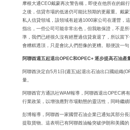
摩根大通CEO戴蒙再次警告稱，即使在他所在的銀
之後，信貸市場的低迷仍可能比預期的更嚴重。戴蒙
私人信貸領域，該領域有超過1000家公司在運營，
指出，一些公司可能非常出色，但我敢保證，不是所有
準，我們已經很久沒有經歷過信貸衰退了，所以當下
會糟糕透頂，只是會比人們想像的更糟。順便說一句
阿聯酋週五起退出OPEC和OPEC+ 逐步提高石油產
阿聯酋決定自5月1日(週五)起退出石油出口國組織(OP
量。
阿聯酋官方通訊社WAM報導，阿聯酋退出OPEC將
行業政策，以增強應對市場動態的靈活性，同時繼續
彭博報導，阿聯酋一家國營石油企業已通知其部分長
提取貨物。這表明已有阿聯酋油輪突破伊朗和美國的