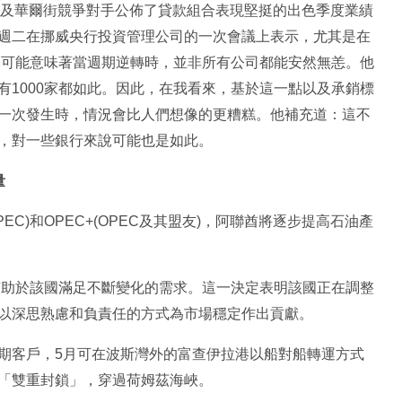
行及華爾街競爭對手公佈了貸款組合表現堅挺的出色季度業績
週二在挪威央行投資管理公司的一次會議上表示，尤其是在
這可能意味著當週期逆轉時，並非所有公司都能安然無恙。他
1000家都如此。因此，在我看來，基於這一點以及承銷標
一次發生時，情況會比人們想像的更糟糕。他補充道：這不
，對一些銀行來說可能也是如此。
量
EC)和OPEC+(OPEC及其盟友)，阿聯酋將逐步提高石油產
有助於該國滿足不斷變化的需求。這一決定表明該國正在調整
以深思熟慮和負責任的方式為市場穩定作出貢獻。
期客戶，5月可在波斯灣外的富查伊拉港以船對船轉運方式
「雙重封鎖」，穿過荷姆茲海峽。