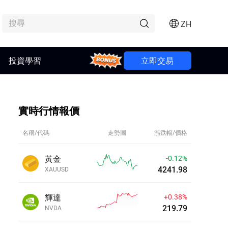
ZH
投資學習
Bonus
立即交易
實時行情報價
名稱/代碼
走勢圖
漲跌幅/價格
黃金
-0.12%
4241.98
XAUUSD
輝達
+0.35%
219.73
NVDA