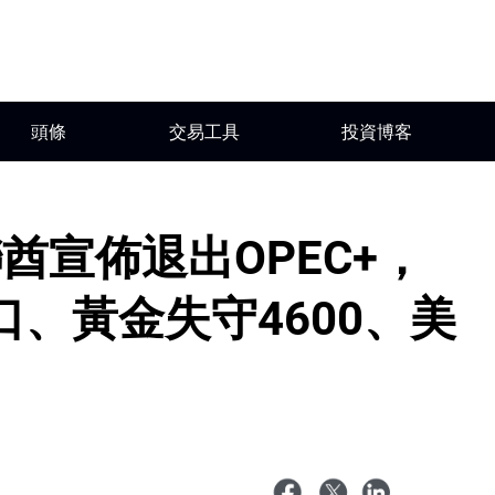
頭條
交易工具
投資博客
酋宣佈退出OPEC+，
關口、黃金失守4600、美