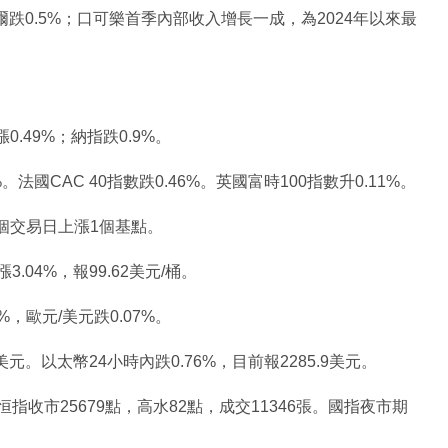
特爾跌0.5%；口可樂首季內部收入增長一成，為2024年以來最
.49%；納指跌0.9%。
。法國CAC 40指數跌0.46%。英國富時100指數升0.11%。
一個交易日上漲1個基點。
漲3.04%，報99.62美元/桶。
2%，歐元/美元跌0.07%。
美元。以太幣24小時內跌0.76%，目前報2285.9美元。
恒指收市25679點，高水82點，成交11346張。國指夜市期