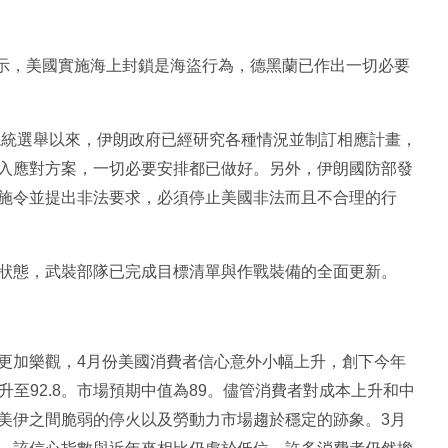
ani)表示，美國實施海上封鎖是海盜行為，德黑蘭已作出一切必要
總統選舉以來，伊朗政府已經研究各種情況並制訂相應計畫，
入應對方案，一切必要安排都已做好。另外，伊朗國防部發
施令並提出非法要求，必須停止美國非法而且不合理的行
狀態，武裝部隊已完成目標清單與作戰裝備的全面更新。
更加樂觀，4月份美國消費者信心意外小幅上升，創下今年
2升至92.8。市場預期中值為89。儘管消費者對成本上升和中
美伊之間脆弱的停火以及勞動力市場趨於穩定的跡象。3月