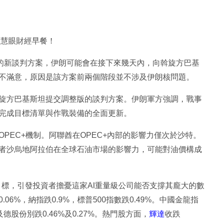
投資慧眼財經早餐！
出的新談判方案，伊朗可能會在接下來幾天內，向斡旋方巴基
不滿意，原因是該方案前兩個階段並不涉及伊朗核問題。
旋方巴基斯坦提交調整版的談判方案。伊朗軍方強調，戰事
完成目標清單與作戰裝備的全面更新。
OPEC+機制。阿聯酋在OPEC+內部的影響力僅次於沙特。
者沙烏地阿拉伯在全球石油市場的影響力，可能對油價構成
身目標，引發投資者擔憂這家AI重量級公司能否支撐其龐大的數
6%，納指跌0.9%，標普500指數跌0.49%。中國金龍指
及德股份別跌0.46%及0.27%。熱門股方面，
輝達
收跌