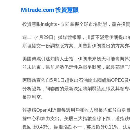
Mitrade.com 投資慧眼
投資慧眼Insights - 立即掌握全球市場動態，盡在
週二（4月29日）據媒體報導，川普不滿意伊朗提
斯坦提交一份調整版方案。川普對伊朗提出的方案亦
美國傳媒引述知情人士指，伊朗未來幾天可能會向斡
並未結束，當前局勢仍定性為戰爭狀態，武裝部隊已
阿聯酋宣佈自5月1日起退出石油輸出國組織OPEC及
分析認為，阿聯酋的最新決定將削弱該組織及其領導
長期利空。
報導稱OpenAI近期每週用戶和收入增長均低於自
據中心和算力支出。美股三大指數全線下跌，道指跌0.0
數回吐0.49%。歐股漲跌不一，英股微升0.11%、法