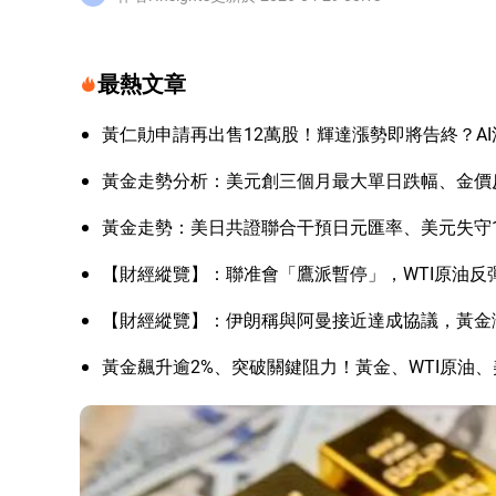
最熱文章
黃仁勛申請再出售12萬股！輝達漲勢即將告終？A
黃金走勢分析：美元創三個月最大單日跌幅、金價
黃金走勢：美日共證聯合干預日元匯率、美元失守1
【財經縱覽】：聯准會「鷹派暫停」，WTI原油反彈
【財經縱覽】：伊朗稱與阿曼接近達成協議，黃金漲
黃金飆升逾2%、突破關鍵阻力！黃金、WTI原油、