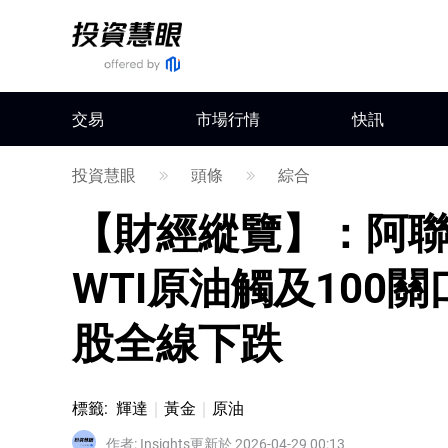
交易
市場行情
快訊
投資慧眼
頭條
綜合
【財經縱覽】：阿聯
WTI原油觸及100
股全線下跌
標籤
:
輝達
黃金
原油
作者
:
Insights
更新於 2026-04-29 00:13