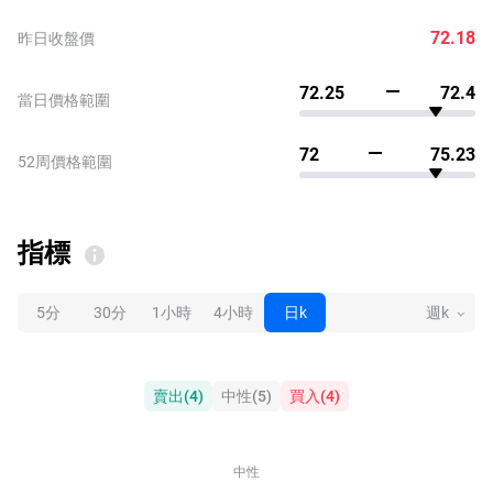
72.18
昨日收盤價
72.25
72.4
當日價格範圍
72
75.23
52周價格範圍
指標
5分
30分
1小時
4小時
日k
週k
賣出
(
4
)
中性
(
5
)
買入
(
4
)
中性