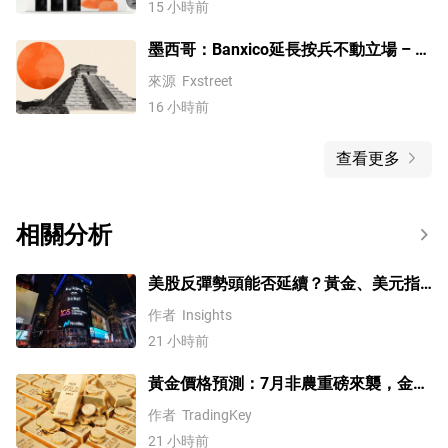
15 小時前
墨西哥：Banxico延長按兵不動立場 – 法
國興業銀行
來源
Fxstreet
16 小時前
查看更多
相關分析
美股反彈勢頭能否延續？黃金、美元指
數、費半指數、納指100技術分析
作者
Insights
21 小時前
黃金價格預測：7月非農重磅來襲，金價
站上4300美元後還能漲嗎？
作者
TradingKey
21 小時前