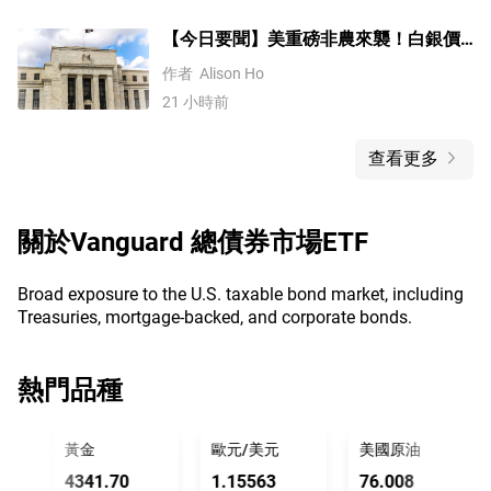
【今日要聞】美重磅非農來襲！白銀價
格漲4%，黃金創一個多月新高
作者
Alison Ho
21 小時前
查看更多
關於
Vanguard 總債券市場ETF
Broad exposure to the U.S. taxable bond market, including
Treasuries, mortgage-backed, and corporate bonds.
熱門品種
黃金
歐元/美元
美國原油
4341.70
1.15563
76.008