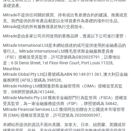
基礎資產。
Mitrade不提供任何關於購買、持有或出售差價合約的建議、推薦或意
見。我們提供的所有產品都是以全球資產作為基礎的場外衍生品。
Mitrade提供的所有服務僅基於執行交易指令。
Mitrade是由多家公司共同使用的業務品牌，透過以下公司進行運營：
Mitrade International Ltd是本網站描述的或可提供使用的金融產品的
發行人。Mitrade International Ltd獲毛里求斯金融服務委員會
（FSC）授權並受其監管，許可證號碼為GB20025791，註冊地址
是：6 St Denis Street, 1st Floor River Court, Port Louis 11328,
Mauritius
Mitrade Global Pty Ltd註冊號碼為ABN 90 149 011 361, 澳大利亞金融
服務牌照 (AFSL) 號碼為 398528。
Mitrade Holding Ltd獲開曼群島金融管理局（CIMA）授權並受其監
管，SIB牌照號碼為1612446。
Mitrade Markets Pty Ltd 獲南非金融部門行為監管局（FSCA）授權並
受其監管，為一家金融服務提供商（FSP），牌照號碼為 54842。
Mitrade Financial Services LLC 獲得阿拉伯聯合大公國資本市場管理
局 (CMA) 授權並受其監管，許可證號為 20200000397。
本網站所提供的資訊不面向美國、加拿大、日本、紐西蘭、英國或菲
律賓的居民。此外，若在任何國家或司法轄區內散佈或使用這些資訊