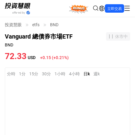
Bonus
立即交易
投資慧眼
etfs
BND
Vanguard 總債券市場ETF
休市中
BND
72.33
USD
+0.15
(
+0.21%
)
分時
1分
15分
30分
1小時
4小時
日k
週k