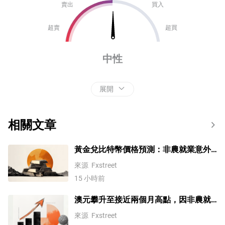
賣出
買入
超賣
超買
中性
展開
相關文章
黃金兌比特幣價格預測：非農就業意外
下滑後，復甦勢頭增強
來源
Fxstreet
15 小時前
澳元攀升至接近兩個月高點，因非農就
業數據轉為負值
來源
Fxstreet