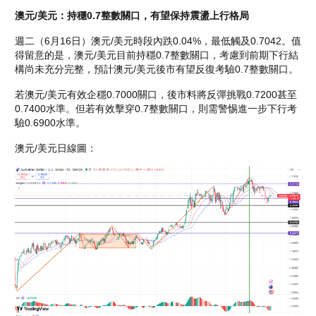
澳元/美元：持穩0.7整數關口，有望保持震盪上行格局
週二（6月16日）澳元/美元時段內跌0.04%，最低觸及0.7042。值
得留意的是，澳元/美元目前持穩0.7整數關口，考慮到前期下行結
構尚未充分完整，預計澳元/美元後市有望反復考驗0.7整數關口。
若澳元/美元有效企穩0.7000關口，後市料將反彈挑戰0.7200甚至
0.7400水準。但若有效擊穿0.7整數關口，則需警惕進一步下行考
驗0.6900水準。
澳元/美元日線圖：