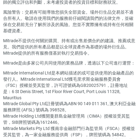
師的獨立評估和判斷，未考慮投資者的投資目標和財務狀況。
風險警告：交易有可能導致您損失全部資金。場外衍生品交易並不適
合所有人。敬請在使用我們的服務前仔細閱讀我們的法律文件，並確
保在交易前充分了解所涉及的風險。您並不實際擁有或持有任何相關
基礎資產。
Mitrade不提供任何關於購買、持有或出售差價合約的建議、推薦或意
見。我們提供的所有產品都是以全球資產作為基礎的場外衍生品。
Mitrade提供的所有服務僅基於執行交易指令。
Mitrade是由多家公司共同使用的業務品牌，透過以下公司進行運營：
Mitrade International Ltd是本網站描述的或可提供使用的金融產品的
發行人。Mitrade International Ltd獲毛里求斯金融服務委員會
（FSC）授權並受其監管，許可證號碼為GB20025791，註冊地址
是：6 St Denis Street, 1st Floor River Court, Port Louis 11328,
Mauritius
Mitrade Global Pty Ltd註冊號碼為ABN 90 149 011 361, 澳大利亞金融
服務牌照 (AFSL) 號碼為 398528。
Mitrade Holding Ltd獲開曼群島金融管理局（CIMA）授權並受其監
管，SIB牌照號碼為1612446。
Mitrade Markets Pty Ltd 獲南非金融部門行為監管局（FSCA）授權並
受其監管，為一家金融服務提供商（FSP），牌照號碼為 54842。