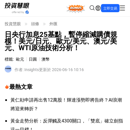
Bonus
立即交易
投資慧眼
頭條
外匯
日央行加息25基點，暫停縮減購債規
模！美元/日元、歐元/美元、澳元/美
元、WTI原油技術分析！
標籤
:
歐元
日圓
澳幣
作者
:
Insights
更新於 2026-06-16 10:16
最熱文章
黃仁勛申請再出售12萬股！輝達漲勢即將告終？AI浪潮
將迎來轉折？
黃金走勢分析：反彈觸及4300關口，「雙底」確立劍指
這一目標！