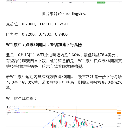
圖片來源於：tradingview
支撐位：0.7000、0.6900、0.6820
阻力位：0.7200、0.7300、0.7400
WTI原油：跌破80關口，警惕加速下行風險
週二（6月16日）WTI原油時段內跌2.66%，最低觸及78.4美元，
有望錄得聯繫四日下跌。值得留意的是，WTI原油在跌破85關鍵支
撐後持續維持弱勢，暗示市場看跌意願強烈。
若WTI原油短期內無法有效收復80關口，後市料將進一步下行考驗
75.0甚至68.0水準。若要扭轉下行格局，則需反彈收復85.0美元水
準。
WTI原油日線圖：