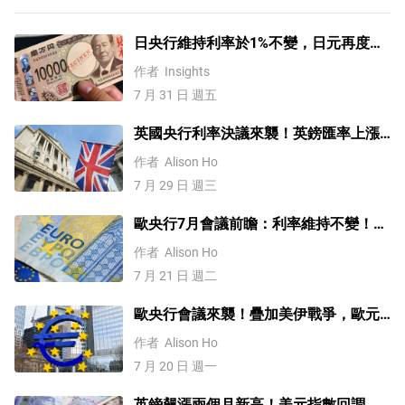
日央行維持利率於1%不變，日元再度走
強！美元/日元、歐元/美元、英鎊/美
作者
Insights
元、納指100指數技術分析
7 月 31 日 週五
英國央行利率決議來襲！英鎊匯率上漲
or下跌？
作者
Alison Ho
7 月 29 日 週三
歐央行7月會議前瞻：利率維持不變！但
9月可能升息？
作者
Alison Ho
7 月 21 日 週二
歐央行會議來襲！疊加美伊戰爭，歐元
何去何從？【外匯週報】
作者
Alison Ho
7 月 20 日 週一
英鎊飆漲兩個月新高！美元指數回調，