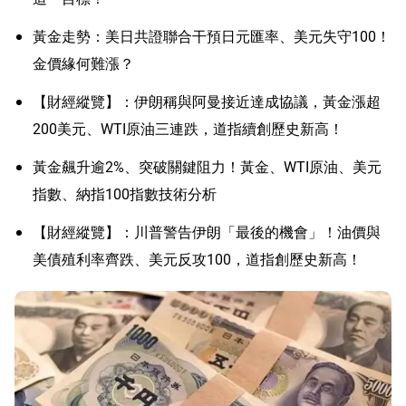
黃金走勢：美日共證聯合干預日元匯率、美元失守100！
金價緣何難漲？
【財經縱覽】：伊朗稱與阿曼接近達成協議，黃金漲超
200美元、WTI原油三連跌，道指續創歷史新高！
黃金飆升逾2%、突破關鍵阻力！黃金、WTI原油、美元
指數、納指100指數技術分析
【財經縱覽】：川普警告伊朗「最後的機會」！油價與
美債殖利率齊跌、美元反攻100，道指創歷史新高！