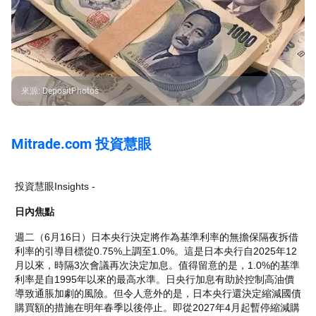
來源
:
DepositPhotos
Mitrade.com 投資慧眼
投資慧眼Insights -
日內焦點
週二（6月16日）日本央行決定將作為基準利率的無擔保隔夜拆借
利率的引導目標從0.75%上調至1.0%。這是日本央行自2025年12
月以來，時隔3次會議再次決定加息。值得留意的是，1.0%的基準
利率是自1995年以來的最高水準。日央行加息有助於控制高油價
導致通脹加劇的風險。但令人意外的是，日本央行還決定縮減國債
購買額的措施在明年春季以後停止。即從2027年4月起暫停縮減購