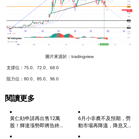
圖片來源於：tradingview
支撐位：75.0、72.0、68.0
阻力位：80.0、85.0、96.0
閱讀更多
黃仁勛申請再出售12萬
6月小非農不及預期，勞
股！輝達漲勢即將告終？
動市場再降溫，降息又邁
AI浪潮將迎來轉折？
進一步？