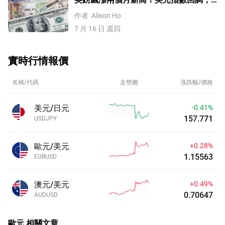
通膨降溫打壓聯準會升息
作者
Alison Ho
7 月 16 日 週四
實時行情報價
名稱/代碼
走勢圖
漲跌幅/價格
美元/日元
-0.41%
157.771
USDJPY
歐元/美元
+0.28%
1.15563
EURUSD
澳元/美元
+0.49%
0.70647
AUDUSD
歐元
相關文章