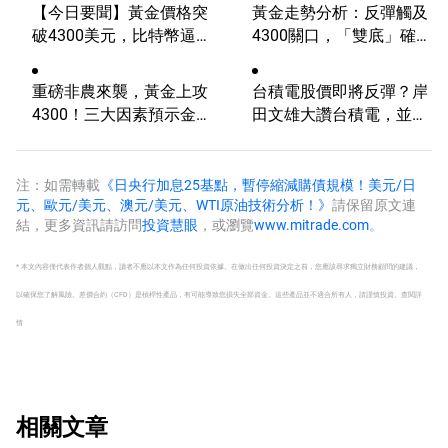
【今日要聞】黃金價格突
黃金走勢分析：反彈觸及
破4300美元，比特幣逼近
4300關口，「雙底」確立
6.5萬，關注伊朗談判
劍指這一目標！
重磅非農來襲，黃金上攻
台積電股價即將反彈？岸
4300！三大因素預示金價
田文雄大讚台積電，並提
升勢有望延續
供逾1萬億日圓補貼
注：如需轉載
《日央行加息25基點，暫停縮減購債規模！美元/日
元、歐元/美元、澳元/美元、WTI原油技術分析！》
請保留原文連
結，更多資訊請訪問
投資慧眼
，或瀏覽
www.mitrade.com
。
* 本文內容僅代表作者個人觀點，讀者不應以本文作為任何投資依據。在做出任何投資決定之前，您應該尋求獨立財務顧問的建議，
以確保您了解風險。
差價合約（CFD）是槓桿性產品，有可能導致您損失全部資金。這些產品並不適合所有人，請謹慎投資。
查閱詳
情
相關文章