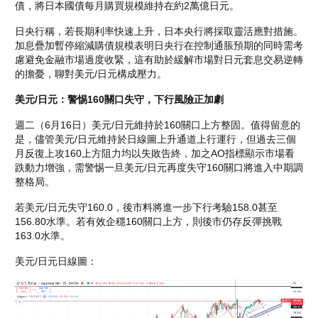
債，將日本國債每月購買規模維持在約2萬億日元。
日央行稱，若長期利率快速上升，日本央行將採取靈活應對措施。
加息疊加暫停縮減購債規模表明日央行在控制通脹預期的同時需考
慮避免金融市場過度收緊，這有助於緩解市場對日元套息交易逆轉
的擔憂，聊對美元/日元構成壓力。
美元/日元：警惕160關口失守，下行風險正加劇
週二（6月16日）美元/日元維持於160關口上方整固。值得留意的
是，儘管美元/日元維持於日線圖上升通道上行運行，但過去三個
月反復上攻160上方阻力均以失敗告終，加之AO指標顯示市場看
跌動力增強，需警惕一旦美元/日元再度失守160關口將進入中期調
整格局。
若美元/日元失守160.0，後市料將進一步下行考驗158.0甚至
156.80水準。若有效企穩160關口上方，則後市仍存反彈挑戰
163.0水準。
美元/日元日線圖：