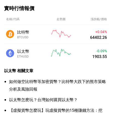
實時行情報價
名稱/代碼
走勢圖
漲跌幅/價格
比特幣
+0.04%
64402.26
BTCUSD
以太幣
-0.09%
1903.54
ETHUSD
以太幣
相關文章
如何做空比特幣等加密貨幣？比特幣大跌下的熊市策略
分析及風險回報
以太幣怎麽玩？台灣如何購買以太幣？
【虛擬貨幣怎麼玩】​玩虛擬貨幣的15種賺錢方法：挖