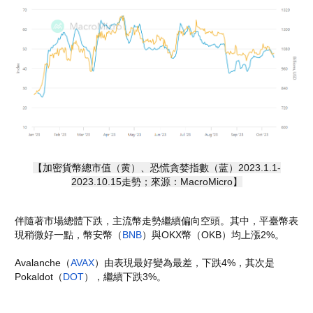
【加密貨幣總市值（黄）、恐慌貪婪指數（蓝）2023.1.1-
2023.10.15走勢；來源：MacroMicro】
伴隨著市場總體下跌，主流幣走勢繼續偏向空頭。其中，平臺幣表
現稍微好一點，幣安幣（
BNB
）與OKX幣（OKB）均上漲2%。
Avalanche（
AVAX
）由表現最好變為最差，下跌4%，其次是
Pokaldot（
DOT
），繼續下跌3%。