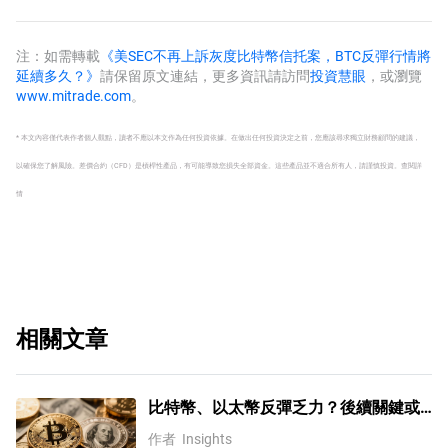
進一步？
探4500
注：如需轉載
《美SEC不再上訴灰度比特幣信托案，BTC反彈行情將
延續多久？》
請保留原文連結，更多資訊請訪問
投資慧眼
，或瀏覽
www.mitrade.com
。
* 本文內容僅代表作者個人觀點，讀者不應以本文作為任何投資依據。在做出任何投資決定之前，您應該尋求獨立財務顧問的建議，
以確保您了解風險。
差價合約（CFD）是槓桿性產品，有可能導致您損失全部資金。這些產品並不適合所有人，請謹慎投資。
查閱詳
情
相關文章
比特幣、以太幣反彈乏力？後續關鍵或
需關注國際油價變化！
作者
Insights