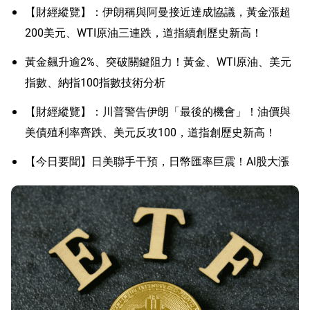
【財經縱覽】：伊朗稱與阿曼接近達成協議，黃金漲超
200美元、WTI原油三連跌，道指續創歷史新高！
黃金飆升逾2%、突破關鍵阻力！黃金、WTI原油、美元
指數、納指100指數技術分析
【財經縱覽】：川普警告伊朗「最後的機會」！油價與
美債殖利率齊跌、美元反攻100，道指創歷史新高！
【今日要聞】日美聯手干預，日幣匯率巨震！AI股大漲