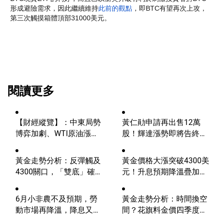
形成避險需求，因此繼續維持
此前的觀點
，即BTC有望再次上攻，
第三次觸摸箱體頂部31000美元。
閱讀更多
【財經縱覽】：中東局勢
黃仁勛申請再出售12萬
博弈加劇、WTI原油漲超
股！輝達漲勢即將告終？
4%，10年期美債殖利
AI浪潮將迎來轉折？
率、美元反彈，道指終結
黃金走勢分析：反彈觸及
黃金價格大漲突破4300美
五連漲！
4300關口，「雙底」確立
元！升息預期降溫疊加央
劍指這一目標！
行購金，未來持續漲？
6月小非農不及預期，勞
黃金走勢分析：時間換空
動市場再降溫，降息又邁
間？花旗料金價四季度上