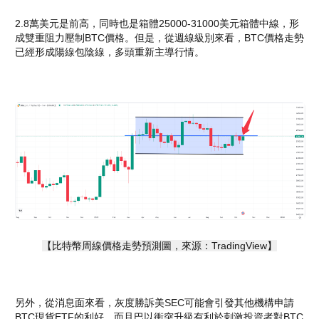
2.8萬美元是前高，同時也是箱體25000-31000美元箱體中線，形
成雙重阻力壓制BTC價格。但是，從週線級別來看，BTC價格走勢
已經形成陽線包陰線，多頭重新主導行情。
【比特幣周線價格走勢預測圖，來源：TradingView】
另外，從消息面來看，灰度勝訴美SEC可能會引發其他機構申請
BTC現貨ETF的利好，而且巴以衝突升級有利於刺激投資者對BTC