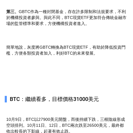
第三
、
GBTC作為一種封閉基金，存在許多限制和法規要求，不利
於機構投資者參與。與此不同，BTC現貨ETF更加符合傳統金融市
場的監管標準和要求，方便機構投資者進入。
簡單地說，灰度將GBTC轉換為BTC現貨ETF，有助於降低投資門
檻，方便各類投資者加入，利好BTC的未來發展。
BTC：繼續看多，目標價格31000美元
10月9日，BTC以27900美元開盤，而後持續下跌，三根陰線形成
空頭排列。10月11日、12日，BTC兩次跌至26500美元，最終都
收出較長的下影線，起著有效止跌。