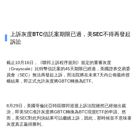
上訴灰度BTC信託案期限已過，美SEC不得再發起
訴訟
截止10月16日，《聯邦上訴程序規則》規定的重審灰度
（Grayscale）比特幣信託案的45天期限已經過，美國證券交易委
員會（SEC）無法再發起上訴，而法院將在未來7天內公佈最終授
權結果，即正式允許灰度將GBTC轉換為ETF。
8月29日，美國哥倫比亞特區聯邦巡迴上訴法院雖然已經做出裁
決，即美SEC准許灰度將GBTC轉換為BTC現貨ETF的申請。然
而，美SEC對此判決結果可以繼續上訴，因此，那時候並不意味著
灰度真正贏得勝利。