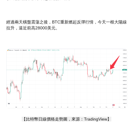
經過兩天橫盤震蕩之後，BTC重新燃起反彈行情，今天一根大陽線
拉升，逼近前高28000美元。
【比特幣日線價格走勢圖，來源：TradingView】