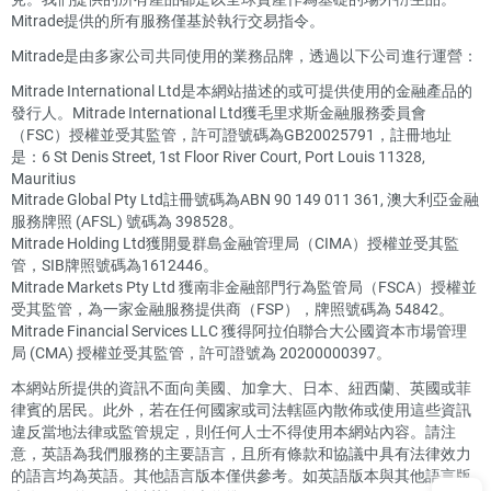
Mitrade提供的所有服務僅基於執行交易指令。
Mitrade是由多家公司共同使用的業務品牌，透過以下公司進行運營：
Mitrade International Ltd是本網站描述的或可提供使用的金融產品的
發行人。Mitrade International Ltd獲毛里求斯金融服務委員會
（FSC）授權並受其監管，許可證號碼為GB20025791，註冊地址
是：6 St Denis Street, 1st Floor River Court, Port Louis 11328,
Mauritius
Mitrade Global Pty Ltd註冊號碼為ABN 90 149 011 361, 澳大利亞金融
服務牌照 (AFSL) 號碼為 398528。
Mitrade Holding Ltd獲開曼群島金融管理局（CIMA）授權並受其監
管，SIB牌照號碼為1612446。
Mitrade Markets Pty Ltd 獲南非金融部門行為監管局（FSCA）授權並
受其監管，為一家金融服務提供商（FSP），牌照號碼為 54842。
Mitrade Financial Services LLC 獲得阿拉伯聯合大公國資本市場管理
局 (CMA) 授權並受其監管，許可證號為 20200000397。
本網站所提供的資訊不面向美國、加拿大、日本、紐西蘭、英國或菲
律賓的居民。此外，若在任何國家或司法轄區內散佈或使用這些資訊
違反當地法律或監管規定，則任何人士不得使用本網站內容。請注
意，英語為我們服務的主要語言，且所有條款和協議中具有法律效力
的語言均為英語。其他語言版本僅供參考。如英語版本與其他語言版