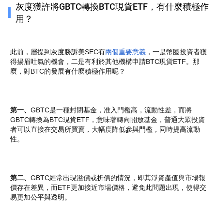
灰度獲許將GBTC轉換BTC現貨ETF，有什麼積極作
用？
此前，層提到灰度勝訴美SEC有
兩個重要意義
，一是幣圈投資者獲
得揚眉吐氣的機會，二是有利於其他機構申請BTC現貨ETF。那
麼，對BTC的發展有什麼積極作用呢？
第一、
GBTC是一種封閉基金，准入門檻高，流動性差，而將
GBTC轉換為BTC現貨ETF，意味著轉向開放基金，普通大眾投資
者可以直接在交易所買賣，大幅度降低參與門檻，同時提高流動
性。
第二、
GBTC經常出現溢價或折價的情況，即其淨資產值與市場報
價存在差異，而ETF更加接近市場價格，避免此問題出現，使得交
易更加公平與透明。