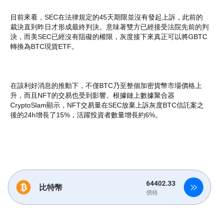
目前來看，SEC在法律規定的45天期限並沒有發起上訴，此前的
裁決直到昨日才形成最終判決。意味著雙方已經接受法院先前的判
決，而美SEC已經沒有阻礙的權限，灰度接下來真正可以將GBTC
轉換為BTC現貨ETF。
在該利好消息的推動下，不僅BTC乃至整個加密貨幣市場價格上
升，而且NFT的交易也受到影響。根據鏈上數據聚合器
CryptoSlam顯示，NFT交易量在SEC放棄上訴灰度BTC信託案之
後的24h增長了15%，活躍投資者數量增長約6%。
64402.33
比特幣
價格