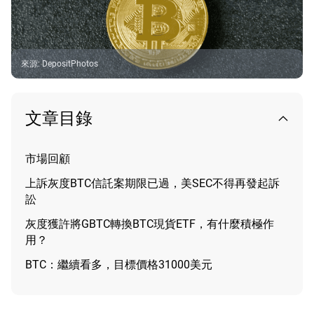
來源
:
DepositPhotos
文章目錄
市場回顧
上訴灰度BTC信託案期限已過，美SEC不得再發起訴
訟
灰度獲許將GBTC轉換BTC現貨ETF，有什麼積極作
用？
BTC：繼續看多，目標價格31000美元