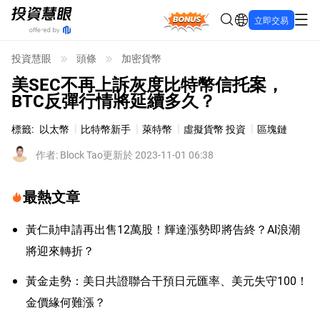
Bonus
立即交易
投資慧眼
頭條
加密貨幣
美SEC不再上訴灰度比特幣信托案，
BTC反彈行情將延續多久？
標籤
:
以太幣
比特幣新手
萊特幣
虛擬貨幣 投資
區塊鏈
作者
:
Block Tao
更新於 2023-11-01 06:38
最熱文章
黃仁勛申請再出售12萬股！輝達漲勢即將告終？AI浪潮
將迎來轉折？
黃金走勢：美日共證聯合干預日元匯率、美元失守100！
金價緣何難漲？