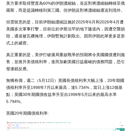
美方要求取得豐度為60%的伊朗濃縮鈾，並反對將濃縮鈾轉移至俄
羅斯，而是提議轉移到第三國。但伊朗反對將濃縮鈾運送到境外。
但需留意的是，目前伊朗鈾濃縮設施於2025年6月和2026年4月遭
美國多次軍事打擊，目前位於伊斯法罕‌的地下隧道內，因遭空襲損
毀，通道被瓦礫掩埋，伊朗暫無計劃取出。因而伊朗此舉更多是形
式上的威脅。
真正重要的是，美伊打破僵局重啟戰爭的預期將令美國國債遭到拋
售，並推升美債殖利率，進而加劇美國日益嚴峻的債務問題，恐引
發連鎖反應。
無獨有偶，週二（5月12日）英國長債殖利率大幅上漲，20年期國
債殖利率升至1998年7月以來最高，達5.734%，當日上漲12個基
點；英國30年期國債收益率升至自1998年5月以來的最高水準
5.794%。
英國20年期國債殖利率: