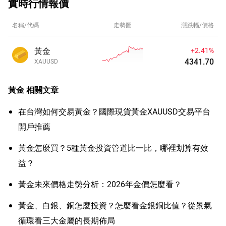
實時行情報價
名稱/代碼
走勢圖
漲跌幅/價格
黃金
+2.41%
4341.70
XAUUSD
黃金
相關文章
在台灣如何交易黃金？國際現貨黃金XAUUSD交易平台
開戶推薦
黃金怎麼買？5種黃金投資管道比一比，哪裡划算有效
益？
黃金未來價格走勢分析：2026年金價怎麼看？
黃金、白銀、銅怎麼投資？怎麼看金銀銅比值？從景氣
循環看三大金屬的長期佈局