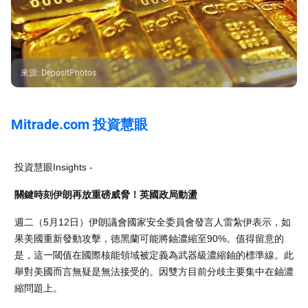
來源
:
DepositPhotos
Mitrade.com 投資慧眼
投資慧眼Insights -
關鍵時刻伊朗再放重磅威脅！英國政局動盪
週二（5月12日）伊朗議會國家安全委員會發言人雷紮伊表示，如
果美國重新發動攻擊，德黑蘭可能將鈾濃縮至90%。值得留意的
是，這一閾值在國際核能領域被定義為‌武器級濃縮鈾‌的標準線。此
舉對美國而言無疑是無法接受的。因雙方目前分歧主要集中在鈾濃
縮問題上。