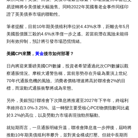
易逆轉將令美債被大幅拋售。同時2022年英國養老金事件同樣印
證了英美債券市場的聯動性。
筆者提醒，目前10年期美債殖利率位於4.43%水準，距離去年5月
美國股債匯三殺的4.6%水準僅一步之遙。若當前潛在風險未能得
到有效抑制，預計將引發市場恐慌情緒。
美國CPI來襲，
黃金
後市如何部署？
日內將迎來重磅美國CPI數據，投資者希望通過此次CPI數據以觀
察通脹情況。摩根大通警告稱，當前形勢存在升級為重演上世紀
70年代通脹危機的風險。消費者價格增速將高於聯准會2%的目
標，而滾動式通脹衝擊將成為常態。
另外，美銀預計聯准會下次降息將推遲至2027年下半年，終端利
率維持在3.0%-3.25%。這一轉變主要受核心PCE物價指數同比處
於3.2%的高位，以及勞動力市場表現強勁所驅動。
就短期而言，一旦通脹明確升溫，聯准會降息進一步押後，屆時將
推動10年期美債殖利率攀升，並對黃金構成打壓。但就中長期而