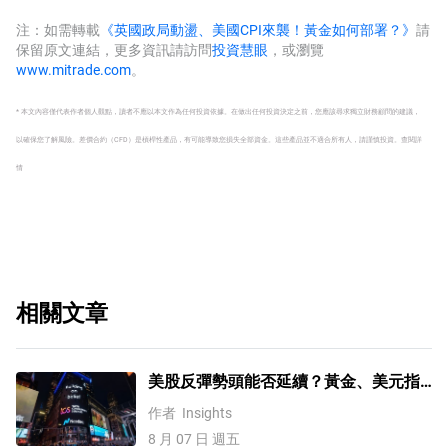
注：如需轉載
《英國政局動盪、美國CPI來襲！黃金如何部署？》
請
保留原文連結，更多資訊請訪問
投資慧眼
，或瀏覽
www.mitrade.com
。
* 本文內容僅代表作者個人觀點，讀者不應以本文作為任何投資依據。在做出任何投資決定之前，您應該尋求獨立財務顧問的建議，
以確保您了解風險。
差價合約（CFD）是槓桿性產品，有可能導致您損失全部資金。這些產品並不適合所有人，請謹慎投資。
查閱詳
情
相關文章
美股反彈勢頭能否延續？黃金、美元指
數、費半指數、納指100技術分析
作者
Insights
8 月 07 日 週五