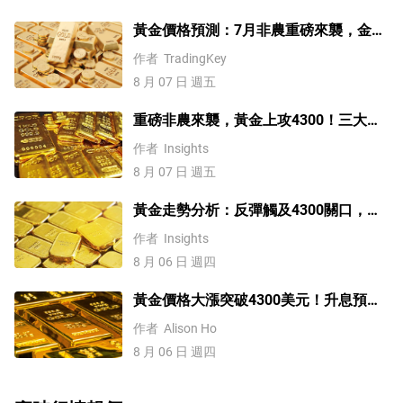
黃金價格預測：7月非農重磅來襲，金價
站上4300美元後還能漲嗎？
作者
TradingKey
8 月 07 日 週五
重磅非農來襲，黃金上攻4300！三大因
素預示金價升勢有望延續
作者
Insights
8 月 07 日 週五
黃金走勢分析：反彈觸及4300關口，
「雙底」確立劍指這一目標！
作者
Insights
8 月 06 日 週四
黃金價格大漲突破4300美元！升息預期
降溫疊加央行購金，未來持續漲？
作者
Alison Ho
8 月 06 日 週四