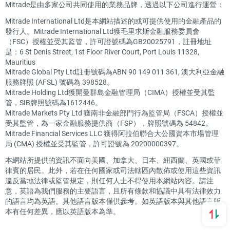
Mitrade是由多家公司共同使用的業務品牌，透過以下公司進行運營：
Mitrade International Ltd是本網站描述的或可提供使用的金融產品的
發行人。Mitrade International Ltd獲毛里求斯金融服務委員會
（FSC）授權並受其監管，許可證號碼為GB20025791，註冊地址
是：6 St Denis Street, 1st Floor River Court, Port Louis 11328,
Mauritius
Mitrade Global Pty Ltd註冊號碼為ABN 90 149 011 361, 澳大利亞金融
服務牌照 (AFSL) 號碼為 398528。
Mitrade Holding Ltd獲開曼群島金融管理局（CIMA）授權並受其監
管，SIB牌照號碼為1612446。
Mitrade Markets Pty Ltd 獲南非金融部門行為監管局（FSCA）授權並
受其監管，為一家金融服務提供商（FSP），牌照號碼為 54842。
Mitrade Financial Services LLC 獲得阿拉伯聯合大公國資本市場管理
局 (CMA) 授權並受其監管，許可證號為 20200000397。
本網站所提供的資訊不面向美國、加拿大、日本、紐西蘭、英國或菲
律賓的居民。此外，若在任何國家或司法轄區內散佈或使用這些資訊
違反當地法律或監管規定，則任何人士不得使用本網站內容。請注
意，英語為我們服務的主要語言，且所有條款和協議中具有法律效力
的語言均為英語。其他語言版本僅供參考。如英語版本與其他語言版
本有任何差異，應以英語版本為準。