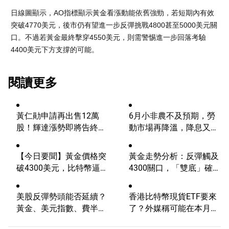
日線圖顯示，AO指標顯示黃金看漲動能依舊強勁，若短期內有效
突破4770美元，後市仍有望進一步反彈挑戰4800甚至5000美元關
口。不過若黃金最終擊穿4550美元，則需警惕進一步回落考驗
4400美元下方支撐的可能。
閱讀更多
黃仁勛申請再出售12萬
6月小非農不及預期，勞
股！輝達漲勢即將告終？
動市場再降溫，降息又邁
AI浪潮將迎來轉折？
進一步？
【今日要聞】黃金價格突
黃金走勢分析：反彈觸及
破4300美元，比特幣逼近
4300關口，「雙底」確立
6.5萬，關注伊朗談判
劍指這一目標！
美股反彈勢頭能否延續？
香港比特幣現貨ETF要來
黃金、美元指數、費半指
了？外媒稱可能在本月推
數、納指100技術分析
出