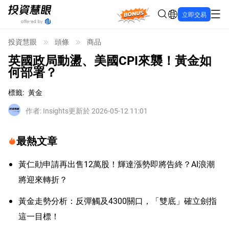
Bonus
立即交易
投資慧眼
頭條
商品
英國政局動盪、美國CPI來襲！黃金如
何部署？
標籤
:
黃金
作者
:
Insights
更新於 2026-05-12 11:01
最熱文章
黃仁勛申請再出售12萬股！輝達漲勢即將告終？AI浪潮
將迎來轉折？
黃金走勢分析：反彈觸及4300關口，「雙底」確立劍指
這一目標！