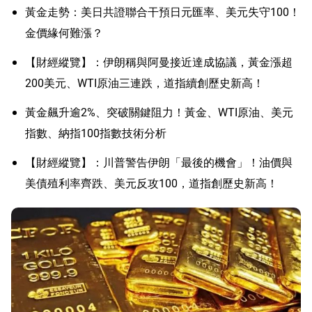
黃金走勢：美日共證聯合干預日元匯率、美元失守100！
金價緣何難漲？
【財經縱覽】：伊朗稱與阿曼接近達成協議，黃金漲超
200美元、WTI原油三連跌，道指續創歷史新高！
黃金飆升逾2%、突破關鍵阻力！黃金、WTI原油、美元
指數、納指100指數技術分析
【財經縱覽】：川普警告伊朗「最後的機會」！油價與
美債殖利率齊跌、美元反攻100，道指創歷史新高！