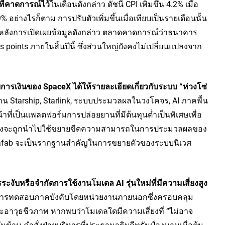
าที่คาดการณ์ไว้
ในเดือนดังกล่าว ดัชนี CPI เพิ่มขึ้น 4.2% เมื่อ
.9% อย่างไรก็ตาม การปรับตัวเพิ่มขึ้นเมื่อเทียบเป็นรายเดือนนั้น
งการเปิดเผยข้อมูลดังกล่าว ตลาดคาดการณ์ว่าธนาคาร
 points ภายในสิ้นปีนี้ ซึ่งส่วนใหญ่ยังคงไม่เปลี่ยนแปลงจาก
การเงินของ SpaceX ได้ให้รายละเอียดเกี่ยวกับระบบ “ห่วงโซ่
น Starship, Starlink, ระบบประมวลผลในวงโคจร, AI ภาคพื้น
้าที่เป็นแพลตฟอร์มการปล่อยยานที่มีต้นทุนต่ำเป็นพิเศษเพื่อ
 ซึ่งจะถูกนำไปใช้ขยายขีดความสามารถในการประมวลผลของ 
erafab จะเป็นรากฐานสำคัญในการขยายตัวของระบบนิเวศ
ะงับหรือจำกัดการใช้งานโมเดล AI รุ่นใหม่ที่มีความเสี่ยงสูง
่านการทดสอบภาคบังคับโดยหน่วยงานภายนอกซึ่งครอบคลุม
ะอาวุธชีวภาพ หากพบว่าโมเดลใดมีความเสี่ยงที่ “ไม่อาจ
ข้าม คำสั่งฝ่ายบริหารที่ประธานาธิบดีทรัมป์ลงนามเมื่อต้น