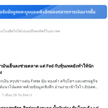
นงานในอดีตไม่ได้บ่งบอกถึงผลลัพธ์ในอนาคต
 น้ำมันเย็นลงช่วยตลาด แต่ Fed กับหุ้นเทคยังทำให้นัก
ง
เงิน สรุปข่าวเด่น Forex หุ้น ทองคำ คริปโตฯ และเศรษฐกิจ
ห์แนวโน้มตลาดด้วยข้อมูลเชิงลึก อ่านง่าย เข้าใจไว อัปเดต
7 เดือน 28 วัน อังคาร
 เจรจาสหรัฐฯ-อิหร่านยังสะดุด น้ำมันร่วง หุ้นโลกเด้ง แต่