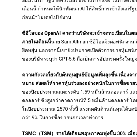
เดือนนี้ กำหนดให้นักพัฒนา AI ให้สิทธิ์การเข้าถึงแก่รัฐ
ก่อนนำโมเดลไปใช้งาน
ซีอีโอของ OpenAI คาดว่าบริษัทจะเข้าจดทะเบียนในตล
ภายในเดือนนี้
นาย Sam Altman ซีอีโอแจ้งต่อพนักงานว่า
ยืดหยุ่น นอกจากนี้เขายังประกาศเปิดตัวการขายหุ้นพนั
ของบริษัทระบุว่า GPT-5.6 ถือเป็นการอัปเกรดครั้งใหญ่
ความกังวลเกี่ยวกับต้นทุนศูนย์ข้อมูลเพิ่มสูงขึ้น เนื
หมาย ส่งผลให้ราคาหุ้นร่วงลงอย่างหนักในการซื้อข
ของปีงบประมาณแตะระดับ 1.59 หมื่นล้านดอลลาร์ และย
ดอลลาร์ ซึ่งสูงกว่าคาดการณ์ที่ 5 หมื่นล้านดอลลาร์ โ
ในปีงบประมาณ 2570 ทั้งนี้ แรงกดดันด้านต้นทุนได้บดบ
กว่า 9% ในการซื้อขายนอกเวลาทำการ
TSMC（
TSM
）รายได้เดือนพฤษภาคมพุ่งขึ้น 30% เมื่อเ