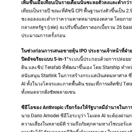
เพิ่มขึ้นเมื่อเทียบเป็นรายเดือนนั้นชะลอตัวลงและต่ำกว่
เทียบเป็นรายปี ขณะที่ดัชนี CPI พื้นฐานเร่งตัวขึ้นเป็น 2
ชะลอลงและต่ำกว่าความคาดหมายของตลาด โดยภายหลั
กลางสหรัฐฯ (เฟด) จะปรับขึ้นอัตราดอกเบี้ยรวม 26 basis
ประมาณการครั้งก่อน
ในช่วงก่อนการเสนอขายหุ้น IPO ประธานเจ้าหน้าที่ฝ่าย
ปิดอัจฉริยะแบบ 5-in-1”
ระบบนี้ประกอบด้วยการปล่อยยา
ดิน และชิป Terafab ที่พัฒนาขึ้นเอง โดย Starship ทำหน
สนับสนุน Starlink ในการสร้างกระแสเงินสดมหาศาล
AI ทั้งในวงโคจรและภาคพื้นดิน ขณะที่การผลิตชิป T
ทั้งหมดจากฝั่งซัพพลายเชน
ซีอีโอของ Anthropic เรียกร้องให้รัฐบาลมีอำนาจในการร
นาย Dario Amodei ซีอีโอระบุว่า โมเดล AI จะต้องผ
ความเสี่ยงในหลายมิติ รวมถึงภัยคุกคามทางไซเบอร์แล
ยอมรับได้” รัฐบาลควรมีสิทธิ์เข้าแทรกแซง ในทางตรงกัน