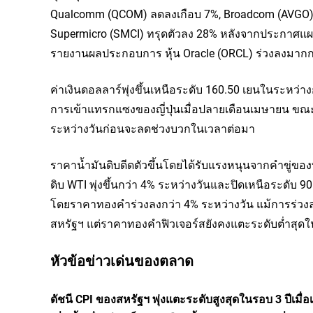
Qualcomm (
QCOM
) ลดลงเกือบ 7%, Broadcom (
AVGO
Supermicro (
SMCI
) ทรุดตัวลง 28% หลังจากประกาศแผ
รายงานผลประกอบการ หุ้น Oracle (
ORCL
) ร่วงลงมาก
ค่าเงินดอลลาร์พุ่งขึ้นเหนือระดับ 160.50 เยนในระหว่างก
การเข้าแทรกแซงของญี่ปุ่นเมื่อปลายเดือนเมษายน ขณะท
ระหว่างวันก่อนจะลดช่วงบวกในเวลาต่อมา
ราคาน้ำมันดิบดีดตัวขึ้นโดยได้รับแรงหนุนจากคำขู่ของท
ดิบ WTI พุ่งขึ้นกว่า 4% ระหว่างวันและปิดเหนือระดับ 90 
โดยราคาทองคำร่วงลงกว่า 4% ระหว่างวัน แม้การร่วง
สหรัฐฯ แต่ราคาทองคำฟิวเจอร์สยังคงแตะระดับต่ำสุด
หัวข้อข่าวเด่นของตลาด
ดัชนี CPI ของสหรัฐฯ พุ่งแตะระดับสูงสุดในรอบ 3 ปีเมื