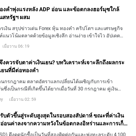
้ ทองคำพุ่งแรงหลัง ADP อ่อน และข้อตกลงฮอร์มุซใกล้
้นสหรัฐฯ ผสม
เงิน สรุปข่าวเด่น Forex หุ้น ทองคำ คริปโตฯ และเศรษฐกิจ
ห์แนวโน้มตลาดด้วยข้อมูลเชิงลึก อ่านง่าย เข้าใจไว อัปเดต
เมื่อวาน 06: 19
ึงควรจับตาค่าเงินเยน? บทวิเคราะห์เจาะลึกถึงผลกระ
เยนที่มีต่อทองคำ
อนกรกฎาคม ตลาดอัตราแลกเปลี่ยนได้เผชิญกับการเข้า
ึ่งเป็นกรณีที่เกิดขึ้นได้ยากเมื่อวันที่ 30 กรกฎาคม คู่เงิน
ระดับใกล้ 164 ในช่วงหนึ่ง ซึ่งเป็นระดับสูงสุดใหม่นั
เมื่อวาน 02: 59
ey
บตัวขึ้นสู่ระดับสูงสุดในรอบสองสัปดาห์ ขณะที่ค่าเงิน
ฐอ่อนค่าลงจากความหวังในข้อตกลงอิหร่านและการเก็ง
ี้ยของเฟดที่ลดลง
) ดึงดูดนักซื้อเป็นวันที่สองติดต่อกันและพุ่งทะลุระดับ 4,100