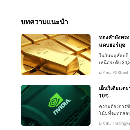
บทความแนะนำ
ทองคำยังทรงต
แคบฮอร์มุซ
ในวันพฤหัสบดี 
เหนือระดับ $4,
เทรดเดอร์รอกา
ผู้เขียน
FXStreet
เกี่ยวกับช่องแ
$4,260 เพิ่มขึ้
เอ็นวิเดียแตะ
10%
ความต้องการชิป
โน้มที่จะทดสอบ
สิงหาคม ตามเวล
ผู้เขียน
TradingK