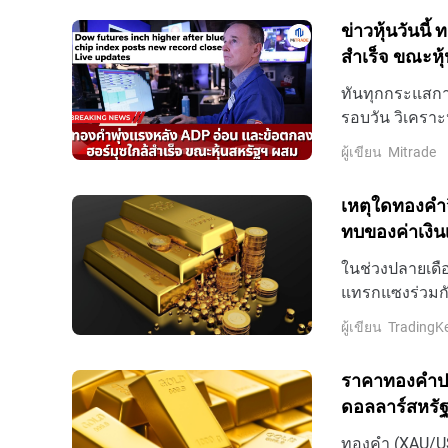
ข่าวหุ้นวันนี
สำเร็จ ขณะหุ
ทันทุกกระแสการ
รอบวัน วิเคราะ
ล่าสุดที่นี่
ผู้เขียน
Mitrade
เหตุใดทองคำจ
ทบของค่าเงิน
ในช่วงปลายเดื
แทรกแซงร่วมกันซ
USD/JPY พุ่งแตะ
ผู้เขียน
TradingK
ราคาทองคําปรั
ดอลลาร์สหรั
การขึ้นดอกเบ
ทองคํา (XAU/USD