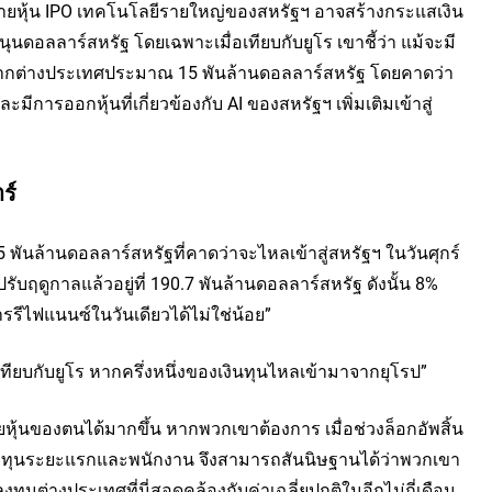
ขายหุ้น IPO เทคโนโลยีรายใหญ่ของสหรัฐฯ อาจสร้างกระแสเงิน
ุนดอลลาร์สหรัฐ โดยเฉพาะเมื่อเทียบกับยูโร เขาชี้ว่า แม้จะมี
ซื้อจากต่างประเทศประมาณ 15 พันล้านดอลลาร์สหรัฐ โดยคาดว่า
ะมีการออกหุ้นที่เกี่ยวข้องกับ AI ของสหรัฐฯ เพิ่มเติมเข้าสู่
ร์
 พันล้านดอลลาร์สหรัฐที่คาดว่าจะไหลเข้าสู่สหรัฐฯ ในวันศุกร์
บฤดูกาลแล้วอยู่ที่ 190.7 พันล้านดอลลาร์สหรัฐ ดังนั้น 8%
รีไฟแนนซ์ในวันเดียวได้ไม่ใช่น้อย”
อเทียบกับยูโร หากครึ่งหนึ่งของเงินทุนไหลเข้ามาจากยุโรป”
ขายหุ้นของตนได้มากขึ้น หากพวกเขาต้องการ เมื่อช่วงล็อกอัพสิ้น
นนักลงทุนระยะแรกและพนักงาน จึงสามารถสันนิษฐานได้ว่าพวกเขา
ทุนต่างประเทศที่นี่สอดคล้องกับค่าเฉลี่ยปกติในอีกไม่กี่เดือน