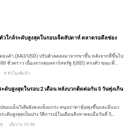
ัวใกล้ระดับสูงสุดในรอบเจ็ดสัปดาห์ ตลาดรอดีลช่อง
ทองคํา (XAU/USD) ปรับตัวลดลงมาจากขาขึ้น หลังจากที่ขึ้นไป
300 ชั่วคราว เนื่องจากดอลลาร์สหรัฐ (USD) ทรงตัว ขณะที่
รยืนยันว่ามีโอกาสเกิดข้อตกลงระหว่างอิหร่านและโอมาน
8 ชั่วโมงที่แล้ว
คบฮอร์มุซ ขณะที่เขียนข่าวนี้ XAU/USD เคลื่อนไหวอยู่รอบ ๆ
น 0.30% ในราย
ระดับสูงสุดในรอบ 2 เดือน หลังบวกติดต่อกัน 5 วันพุ่งเกิน
ของเอ็นวิเดียยังคงแข็งแกร่ง หนุนราคาหุ้นพุ่งขึ้นและมีแนว
ระดับสูงสุดเป็นประวัติการณ์ในเดือนสิงหาคมเมื่อวันที่ 5
าตะวันออก เอ็นวิเดีย ( NVDA) เผชิญ
เมื่อวาน 10: 06
ey