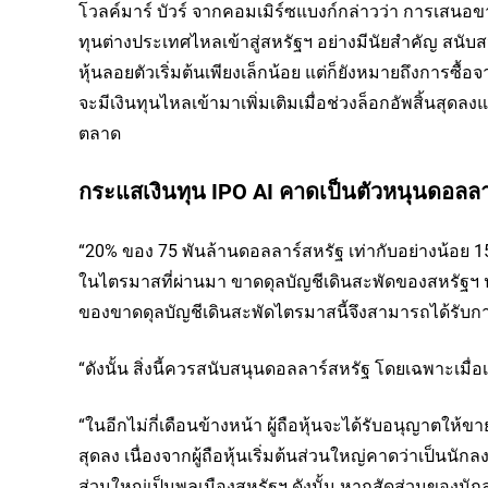
โวลค์มาร์ บัวร์ จากคอมเมิร์ซแบงก์กล่าวว่า การเสนอ
ทุนต่างประเทศไหลเข้าสู่สหรัฐฯ อย่างมีนัยสำคัญ สนับสน
หุ้นลอยตัวเริ่มต้นเพียงเล็กน้อย แต่ก็ยังหมายถึงการ
จะมีเงินทุนไหลเข้ามาเพิ่มเติมเมื่อช่วงล็อกอัพสิ้นสุดลงแล
ตลาด
กระแสเงินทุน IPO AI คาดเป็นตัวหนุนดอลลา
“20% ของ 75 พันล้านดอลลาร์สหรัฐ เท่ากับอย่างน้อย 15
ในไตรมาสที่ผ่านมา ขาดดุลบัญชีเดินสะพัดของสหรัฐฯ ปรั
ของขาดดุลบัญชีเดินสะพัดไตรมาสนี้จึงสามารถได้รับการ
“ดังนั้น สิ่งนี้ควรสนับสนุนดอลลาร์สหรัฐ โดยเฉพาะเมื่
“ในอีกไม่กี่เดือนข้างหน้า ผู้ถือหุ้นจะได้รับอนุญาตให้
สุดลง เนื่องจากผู้ถือหุ้นเริ่มต้นส่วนใหญ่คาดว่าเป็
ส่วนใหญ่เป็นพลเมืองสหรัฐฯ ดังนั้น หากสัดส่วนของนักลง