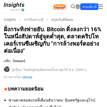
Bonus
เทรดเดี๋ยวนี้
Insights
การวิเคราะห์
สกุลเงินดิจิตอล
ฝั่งกระทิงพ่ายยับ. Bitcoin ดิ่งลงกว่า 16%
ในหนึ่งสัปดาห์สู่จุดต่ำสุด, ตลาดคริปโท
เคอร์เรนซีเผชิญกับ "การล้างพอร์ตอย่าง
ต่อเนื่อง"
แท็ก
:
บิทคอยน์
ผู้เขียน
:
TradingKey
อัพเดทครั้งล่าสุด 05 มิ.ย. 2569 น.
ตรวจทานโดย
Mitrade
บทความยอดนิยม
ซานตาคลอสแรลลี่เดือนธันวาคม: หุ้นสหรัฐและยุโรป