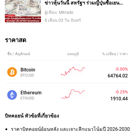
ข่าวหุ้นวันนี้ สหรัฐฯ ร่วมญี่ปุ่นซื้อเยน
ตลาด FX สะเทือน หุ้นสหรัฐฯ เด้ง แต่ SET
ผู้เขียน
Mitrade
เช้าแกว่งแรง
8 เดือน 03 วัน จันทร์
ราคาสด
ชื่อ / สัญลักษณ์
แผนภูมิ
% เปลี่ยน / ราคา
-0.00%
Bitcoin
64764.13
BTCUSD
-0.25%
Ethereum
1910.44
ETHUSD
บิทคอยน์
หัวข้อที่เกี่ยวข้อง
ราคาบิทคอยน์ย้อนหลัง และเจาะลึกแนวโน้มปี 2026-2030