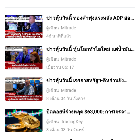
ข่าวหุ้นวันนี้ ทองคำพุ่งแรงหลัง ADP อ่อน
และข้อตกลงฮอร์มุซใกล้สำเร็จ ขณะหุ้น
ผู้เขียน
Mitrade
สหรัฐฯ ผสม
46 นาทีที่แล้ว
ข่าวหุ้นวันนี้ หุ้นโลกทำไฮใหม่ แต่น้ำมัน-
ฮาร์ดแวร์จีนทำตลาดดีใจไม่สุด
ผู้เขียน
Mitrade
เมื่อวาน 06: 17
ข่าวหุ้นวันนี้ เจรจาสหรัฐฯ-อิหร่านยัง
สะดุด น้ำมันร่วง หุ้นโลกเด้ง แต่ SET ยัง
ผู้เขียน
Mitrade
ต้องพิสูจน์
8 เดือน 04 วัน อังคาร
บิตคอยน์ร่วงหลุด $63,000; การเจรจา
ระหว่างสหรัฐฯ และอิหร่านจะสามารถ
ผู้เขียน
TradingKey
พลิกฟื้นแนวโน้มขาลงได้หรือไม่?
8 เดือน 03 วัน จันทร์