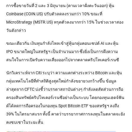
การซื้อขายวันที่ 2 และ 3 มิถุนายน (ตามเวลาฝั่งตะวันออก) หุ้น 
Coinbase (COIN.US) ปรับตัวลดลงรวมกว่า 10% ขณะที่ 
MicroStrategy (MSTR.US) ทรุดตัวลงมากกว่า 15% ในช่วงเวลาสอง
วันดังกล่าว
ขณะเดียวกัน เงินทุนกำลังไหลเข้าสู่หุ้นกลุ่มคอนเซปต์ AI และหุ้น 
IPO ขนาดใหญ่ในสหรัฐฯ เป็นจำนวนมาก ซึ่งยิ่งเป็นการดึงความ
สนใจในการเปิดรับความเสี่ยงออกไปจากตลาดคริปโทเคอร์เรนซี
นักวิเคราะห์จาก Citi ระบุว่า ความแตกต่างระหว่าง Bitcoin และหุ้น
กลุ่มเทคโนโลยีที่ทำสถิติสูงสุดใหม่กำลังขยายวงกว้างขึ้น ข้อมูล
ล่าสุดจาก CFTC บ่งชี้ว่าบรรดาสถาบันต่างๆ กำลังลดสัดส่วนการถือ
ครองสินทรัพย์คริปโทเคอร์เรนซีอย่างเป็นระบบ โดยกองทุนเฮดจ์ฟัน
ด์ได้ลดการถือครองในกองทุน Spot Bitcoin ETF ของสหรัฐฯ ลงถึง 
39% ในไตรมาสแรก ทั้งนี้ คาดว่าบรรยากาศการลงทุนในตลาดจะยัง
คงซบเซาในระยะสั้น