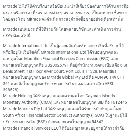
Mitrade ไม่ได้ให้คำปรึกษาหรือข้อแนะนำที่เกี่ยวข้องกับการได้รับ การถือ
ครอง หรือการละทิ้งตราสารต่าง ๆ ตราสารของเราเป็นแบบการซื้อขาย
โดยตรง โดย Mitrade จะดำเนินการส่งคำสั่งซื้อขายอย่างเดียวเท่านั้น
Mitrade เป็นแบรนด์ที่ใช้ร่วมกันโดยหลายบริษัทและดำเนินการผ่าน
บริษัทดังต่อไปนี้:
Mitrade International Ltd เป็นผู้ออกผลิตภัณฑ์ทางการเงินที่อธิบายไว้
หรือมีอยู่ในเว็บไซต์นี้ Mitrade International Ltd ได้รับอนุญาตและ
ควบคุมโดย Mauritius Financial Services Commission (FSC) และ
หมายเลขใบอนุญาตคือ GB20025791 ที่อยู่สำนักงานจดทะเบียนคือ 6 St
Denis Street, 1st Floor River Court, Port Louis 11328, Mauritius
หมายเลขใบอนุญาตของ Mitrade Global Pty Ltd คือ ABN 90 149 011
361 และถือใบอนุญาตบริการทางการเงินของออสเตรเลีย (AFSL
398528)
Mitrade Holding ได้รับอนุญาตและควบคุมโดย Cayman Islands
Monetary Authority (CIMA) และหมายเลขใบอนุญาต SIB คือ 1612446
Mitrade Markets Pty Ltd ได้รับอนุญาตและได้รับการกำกับดูแลโดย
South Africa Financial Sector Conduct Authority (FSCA) ในฐานะผู้ให้
บริการทางการเงิน (FSP) ด้วยหมายเลขใบอนุญาต 54842
Mitrade Financial Services LLC ได้รับอนุญาตและอยู่ภายใต้การกำกับ