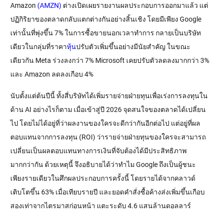
Amazon
 (AMZN)
 ต่างเปิดเผยรายงานผลประกอบการออกมาแล้ว แต่
ปฏิกิริยาของตลาดกลับแตกต่างกันอย่างสิ้นเชิง โดยมีเพียง Google 
เท่านั้นที่พุ่งขึ้น 7% ในการซื้อขายนอกเวลาทำการ กลายเป็นบริษัท
เดียวในกลุ่มที่ราคา
หุ้น
ปรับตัวเพิ่มขึ้นอย่างมีนัยสำคัญ ในขณะ
เดียวกัน Meta ร่วงลงกว่า 7% Microsoft เคยปรับตัวลดลงมากกว่า 3% 
และ Amazon ลดลงเกือบ 4%
นับตั้งแต่ต้นปีนี้ ทั้งสี่บริษัทได้เพิ่มรายจ่ายฝ่ายทุนเพื่อเร่งการลงทุนใน
ด้าน AI อย่างไรก็ตาม เมื่อเข้าสู่ปี 2026 จุดสนใจของตลาดได้เปลี่ยน
ไป โดยไม่ได้อยู่ที่ว่าผลงานของใครจะดีกว่ากันอีกต่อไป แต่อยู่ที่ผล
ตอบแทนจากการลงทุน (ROI) ว่ารายจ่ายฝ่ายทุนของใครจะสามารถ
เปลี่ยนเป็นผลตอบแทนทางการเงินที่จับต้องได้มีประสิทธิภาพ
มากกว่ากัน ด้วยเหตุนี้ จึงอธิบายได้ว่าทำไม Google ถึงเป็นผู้ชนะ
เพียงรายเดียวในศึกผลประกอบการครั้งนี้ โดยรายได้จากคลาวด์
เติบโตขึ้น 63% เมื่อเทียบรายปี และยอดคำสั่งซื้อค้างส่งเพิ่มขึ้นเกือบ
สองเท่าจากไตรมาสก่อนหน้า แตะระดับ 4.6 แสนล้านดอลลาร์