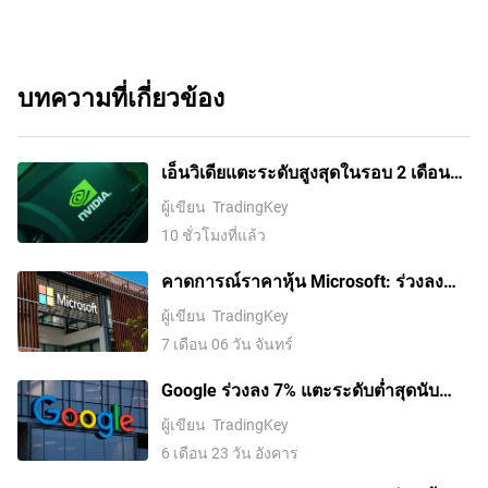
บทความที่เกี่ยวข้อง
เอ็นวิเดียแตะระดับสูงสุดในรอบ 2 เดือน
หลังบวกติดต่อกัน 5 วันพุ่งเกิน 10%
ผู้เขียน
TradingKey
10 ชั่วโมงที่แล้ว
คาดการณ์ราคาหุ้น Microsoft: ร่วงลง
กว่า 20% ในครึ่งแรกของปี 2026, จะยังคง
ผู้เขียน
TradingKey
ปรับตัวลดลงอย่างต่อเนื่องในครึ่งปีหลัง
7 เดือน 06 วัน จันทร์
หรือไม่?
Google ร่วงลง 7% แตะระดับต่ำสุดนับ
ตั้งแต่ช่วงปลายเดือนเมษายน. John
ผู้เขียน
TradingKey
Jumper รองประธานของ DeepMind ร่วม
6 เดือน 23 วัน อังคาร
งานกับ Anthropic, บุคลากรชั้นนำด้าน AI