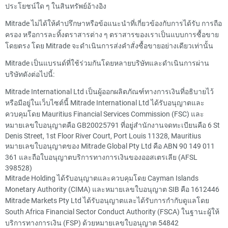
ประโยชน์ใด ๆ ในสินทรัพย์อ้างอิง
Mitrade ไม่ได้ให้คำปรึกษาหรือข้อแนะนำที่เกี่ยวข้องกับการได้รับ การถือ
ครอง หรือการละทิ้งตราสารต่าง ๆ ตราสารของเราเป็นแบบการซื้อขาย
โดยตรง โดย Mitrade จะดำเนินการส่งคำสั่งซื้อขายอย่างเดียวเท่านั้น
Mitrade เป็นแบรนด์ที่ใช้ร่วมกันโดยหลายบริษัทและดำเนินการผ่าน
บริษัทดังต่อไปนี้:
Mitrade International Ltd เป็นผู้ออกผลิตภัณฑ์ทางการเงินที่อธิบายไว้
หรือมีอยู่ในเว็บไซต์นี้ Mitrade International Ltd ได้รับอนุญาตและ
ควบคุมโดย Mauritius Financial Services Commission (FSC) และ
หมายเลขใบอนุญาตคือ GB20025791 ที่อยู่สำนักงานจดทะเบียนคือ 6 St
Denis Street, 1st Floor River Court, Port Louis 11328, Mauritius
หมายเลขใบอนุญาตของ Mitrade Global Pty Ltd คือ ABN 90 149 011
361 และถือใบอนุญาตบริการทางการเงินของออสเตรเลีย (AFSL
398528)
Mitrade Holding ได้รับอนุญาตและควบคุมโดย Cayman Islands
Monetary Authority (CIMA) และหมายเลขใบอนุญาต SIB คือ 1612446
Mitrade Markets Pty Ltd ได้รับอนุญาตและได้รับการกำกับดูแลโดย
South Africa Financial Sector Conduct Authority (FSCA) ในฐานะผู้ให้
บริการทางการเงิน (FSP) ด้วยหมายเลขใบอนุญาต 54842