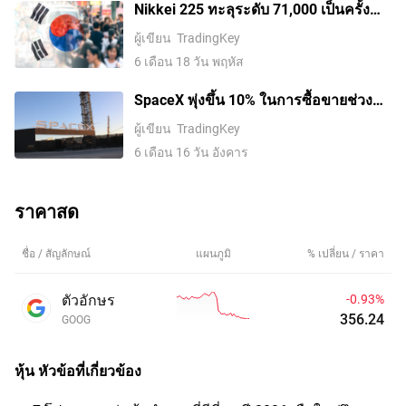
สองรายลาออกภายในหนึ่งสัปดาห์
Nikkei 225 ทะลุระดับ 71,000 เป็นครั้ง
แรก, Kospi ทะลุระดับ 9,000, SK Hynix
ผู้เขียน
TradingKey
ปรับตัวขึ้นมากกว่า 7% สู่ระดับสูงสุดเป็น
6 เดือน 18 วัน พฤหัส
ประวัติการณ์
SpaceX พุ่งขึ้น 10% ในการซื้อขายช่วง
ข้ามคืน, มูลค่าหลักทรัพย์ตามราคาตลาด
ผู้เขียน
TradingKey
จ่อแซงหน้า Amazon
6 เดือน 16 วัน อังคาร
ราคาสด
ชื่อ / สัญลักษณ์
แผนภูมิ
% เปลี่ยน / ราคา
ตัวอักษร
-0.93%
356.24
GOOG
หุ้น
หัวข้อที่เกี่ยวข้อง