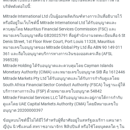
บริษัทดังต่อไปนี้:
Mitrade International Ltd เป็นผู้ออกผลิตภัณฑ์ทางการเงินที่อธิบายไว้
หรือมีอยู่ในเว็บไซต์นี้ Mitrade International Ltd ได้รับอนุญาตและ
ควบคุมโดย Mauritius Financial Services Commission (FSC) และ
หมายเลขใบอนุญาตคือ GB20025791 ที่อยู่สำนักงานจดทะเบียนคือ 6 St
Denis Street, 1st Floor River Court, Port Louis 11328, Mauritius
หมายเลขใบอนุญาตของ Mitrade Global Pty Ltd คือ ABN 90 149 011
361 และถือใบอนุญาตบริการทางการเงินของออสเตรเลีย (AFSL
398528)
Mitrade Holding ได้รับอนุญาตและควบคุมโดย Cayman Islands
Monetary Authority (CIMA) และหมายเลขใบอนุญาต SIB คือ 1612446
Mitrade Markets Pty Ltd ได้รับอนุญาตและได้รับการกำกับดูแลโดย
South Africa Financial Sector Conduct Authority (FSCA) ในฐานะผู้ให้
บริการทางการเงิน (FSP) ด้วยหมายเลขใบอนุญาต 54842
Mitrade Financial Services LLC ได้รับอนุญาตและอยู่ภายใต้การกำกับ
ดูแลโดย UAE Capital Markets Authority (CMA) โดยมีหมายเลขใบ
อนุญาต 20200000397
ข้อมูลบนไซต์นี้ไม่ได้มีไว้สำหรับผู้ที่อาศัยอยู่ในสหรัฐอเมริกา แคนาดา
ญี่ปุ่น นิวซีแลนด์ สหราชอาณาจักร ฟิลิปปินส์ หรือใช้โดยบุคคลใด ๆ ใน