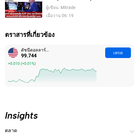
และข้อตกลงฮอร์มุซใกล้สำเร็จ ขณะหุ้น
ผู้เขียน
Mitrade
สหรัฐฯ ผสม
เมื่อวาน 06: 19
ตราสารที่เกี่ยวข้อง
ดัชนีดอลลาร์สหรัฐ
เทรด
99.744
+0.010
(
+0.01%
)
ตลาด