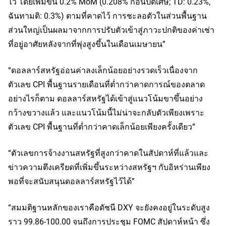
ไว้ โดยเพิ่มขึ้น 0.2% MoM (0.208% ก่อนปัดเศษ; TD: 0.23%,
ฉันทามติ: 0.3%) ตามที่คาดไว้ การชะลอตัวในส่วนพื้นฐาน
ส่วนใหญ่เป็นผลมาจากการปรับตัวเข้าสู่ภาวะปกติของค่าเช่า
ที่อยู่อาศัยหลังจากที่พุ่งสูงขึ้นในเดือนเมษายน”
“ดอลลาร์สหรัฐอ่อนค่าลงเล็กน้อยอย่างรวดเร็วเนื่องจาก
ตัวเลข CPI พื้นฐานรายเดือนที่ต่ำกว่าคาดการณ์ของตลาด
อย่างไรก็ตาม ดอลลาร์สหรัฐได้เข้าสู่แนวโน้มขาขึ้นอย่าง
กว้างขวางแล้ว และแนวโน้มนี้ไม่น่าจะกลับตัวเพียงเพราะ
ตัวเลข CPI พื้นฐานที่ต่ำกว่าคาดเล็กน้อยเพียงครั้งเดียว”
“ตัวเลขการจ้างงานสหรัฐที่สูงกว่าคาดในสัปดาห์ที่แล้วและ
ข่าวความตึงเครียดที่เพิ่มขึ้นระหว่างสหรัฐฯ กับอิหร่านเพียง
พอที่จะสนับสนุนดอลลาร์สหรัฐไว้ได้”
“สมมติฐานหลักของเราคือดัชนี DXY จะยังคงอยู่ในระดับสูง
ราว 99.86-100.00 จนถึงการประชุม FOMC สัปดาห์หน้า ซึ่ง