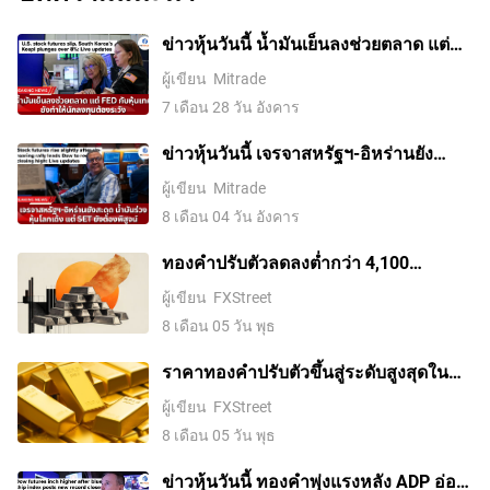
ข่าวหุ้นวันนี้ น้ำมันเย็นลงช่วยตลาด แต่
Fed กับหุ้นเทคยังทำให้นักลงทุนต้องระวัง
ผู้เขียน
Mitrade
7 เดือน 28 วัน อังคาร
ข่าวหุ้นวันนี้ เจรจาสหรัฐฯ-อิหร่านยัง
สะดุด น้ำมันร่วง หุ้นโลกเด้ง แต่ SET ยัง
ผู้เขียน
Mitrade
ต้องพิสูจน์
8 เดือน 04 วัน อังคาร
ทองคำปรับตัวลดลงต่ำกว่า 4,100
ดอลลาร์ ขณะที่ตลาดจับตาการเจรจา
ผู้เขียน
FXStreet
ระหว่างสหรัฐฯ กับอิหร่าน
8 เดือน 05 วัน พุธ
ราคาทองคําปรับตัวขึ้นสู่ระดับสูงสุดใน
รอบสองสัปดาห์ ขณะที่ค่าเงินดอลลาร์
ผู้เขียน
FXStreet
สหรัฐอ่อนค่าลงจากความหวังในข้อตกลง
8 เดือน 05 วัน พุธ
อิหร่านและการเก็งการขึ้นดอกเบี้ยของ
เฟดที่ลดลง
ข่าวหุ้นวันนี้ ทองคำพุ่งแรงหลัง ADP อ่อน