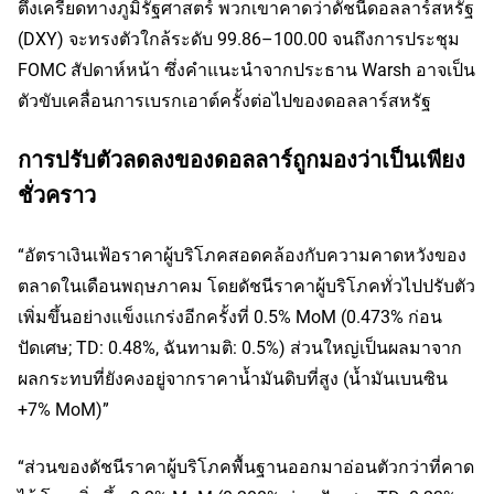
ตึงเครียดทางภูมิรัฐศาสตร์ พวกเขาคาดว่าดัชนีดอลลาร์สหรัฐ
(DXY) จะทรงตัวใกล้ระดับ 99.86–100.00 จนถึงการประชุม
FOMC สัปดาห์หน้า ซึ่งคำแนะนำจากประธาน Warsh อาจเป็น
ตัวขับเคลื่อนการเบรกเอาต์ครั้งต่อไปของดอลลาร์สหรัฐ
การปรับตัวลดลงของดอลลาร์ถูกมองว่าเป็นเพียง
ชั่วคราว
“อัตราเงินเฟ้อราคาผู้บริโภคสอดคล้องกับความคาดหวังของ
ตลาดในเดือนพฤษภาคม โดยดัชนีราคาผู้บริโภคทั่วไปปรับตัว
เพิ่มขึ้นอย่างแข็งแกร่งอีกครั้งที่ 0.5% MoM (0.473% ก่อน
ปัดเศษ; TD: 0.48%, ฉันทามติ: 0.5%) ส่วนใหญ่เป็นผลมาจาก
ผลกระทบที่ยังคงอยู่จากราคาน้ำมันดิบที่สูง (น้ำมันเบนซิน
+7% MoM)”
“ส่วนของดัชนีราคาผู้บริโภคพื้นฐานออกมาอ่อนตัวกว่าที่คาด