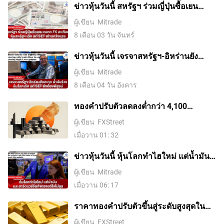
ข่าวหุ้นวันนี้ สหรัฐฯ ร่วมญี่ปุ่นซื้อเยน
ตลาด FX สะเทือน หุ้นสหรัฐฯ เด้ง แต่ SET
ผู้เขียน
Mitrade
เช้าแกว่งแรง
8 เดือน 03 วัน จันทร์
ข่าวหุ้นวันนี้ เจรจาสหรัฐฯ-อิหร่านยัง
สะดุด น้ำมันร่วง หุ้นโลกเด้ง แต่ SET ยัง
ผู้เขียน
Mitrade
ต้องพิสูจน์
8 เดือน 04 วัน อังคาร
ทองคำปรับตัวลดลงต่ำกว่า 4,100
ดอลลาร์ ขณะที่ตลาดจับตาการเจรจา
ผู้เขียน
FXStreet
ระหว่างสหรัฐฯ กับอิหร่าน
เมื่อวาน 01: 32
ข่าวหุ้นวันนี้ หุ้นโลกทำไฮใหม่ แต่น้ำมัน-
ฮาร์ดแวร์จีนทำตลาดดีใจไม่สุด
ผู้เขียน
Mitrade
เมื่อวาน 06: 17
ราคาทองคําปรับตัวขึ้นสู่ระดับสูงสุดใน
รอบสองสัปดาห์ ขณะที่ค่าเงินดอลลาร์
ผู้เขียน
FXStreet