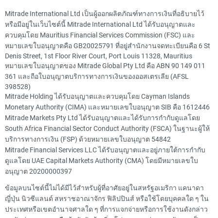
Mitrade International Ltd เป็นผู้ออกผลิตภัณฑ์ทางการเงินที่อธิบายไว้
หรือมีอยู่ในเว็บไซต์นี้ Mitrade International Ltd ได้รับอนุญาตและ
ควบคุมโดย Mauritius Financial Services Commission (FSC) และ
หมายเลขใบอนุญาตคือ GB20025791 ที่อยู่สำนักงานจดทะเบียนคือ 6 St
Denis Street, 1st Floor River Court, Port Louis 11328, Mauritius
หมายเลขใบอนุญาตของ Mitrade Global Pty Ltd คือ ABN 90 149 011
361 และถือใบอนุญาตบริการทางการเงินของออสเตรเลีย (AFSL
398528)
Mitrade Holding ได้รับอนุญาตและควบคุมโดย Cayman Islands
Monetary Authority (CIMA) และหมายเลขใบอนุญาต SIB คือ 1612446
Mitrade Markets Pty Ltd ได้รับอนุญาตและได้รับการกำกับดูแลโดย
South Africa Financial Sector Conduct Authority (FSCA) ในฐานะผู้ให้
บริการทางการเงิน (FSP) ด้วยหมายเลขใบอนุญาต 54842
Mitrade Financial Services LLC ได้รับอนุญาตและอยู่ภายใต้การกำกับ
ดูแลโดย UAE Capital Markets Authority (CMA) โดยมีหมายเลขใบ
อนุญาต 20200000397
ข้อมูลบนไซต์นี้ไม่ได้มีไว้สำหรับผู้ที่อาศัยอยู่ในสหรัฐอเมริกา แคนาดา
ญี่ปุ่น นิวซีแลนด์ สหราชอาณาจักร ฟิลิปปินส์ หรือใช้โดยบุคคลใด ๆ ใน
ประเทศหรือเขตอำนาจศาลใด ๆ ที่การแจกจ่ายหรือการใช้งานดังกล่าว