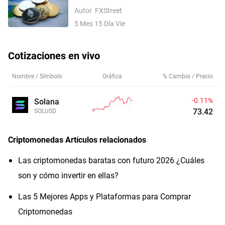
actividad de la red cae mientras los
Autor
FXStreet
precios se mantienen estancados
5 Mes 15 Día Vie
Cotizaciones en vivo
Nombre / Símbolo
Gráfica
% Cambio / Precio
-0.11%
Solana
73.42
SOLUSD
Criptomonedas
Artículos relacionados
Las criptomonedas baratas con futuro 2026 ¿Cuáles
son y cómo invertir en ellas?
Las 5 Mejores Apps y Plataformas para Comprar
Criptomonedas