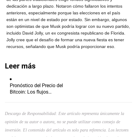
dedicación a largo plazo. Notaron cómo fallaron los intentos
anteriores, especialmente porque las elecciones en el país
están en un nivel de estado por estado. Sin embargo, algunos
son optimistas de que Musk podría lograr con su nuevo partido,
incluido David Jolly, un ex congresista republicano de Florida.
Jolly cree que el desafío de formar una nueva fiesta es tener
recursos, señalando que Musk podría proporcionar eso.
Leer más
Pronóstico del Precio del
Bitcoin: Los flujos
persistentes hacia los
ETF y la relajación de las
tensiones en Oriente
Descargo de Responsabilidad: Este artículo representa únicamente la
Medio impulsan el
opinión de su autor o autora, no se puede utilizar como consejo de
apetito por el riesgo
inversión. El contenido del artículo es solo para referencia. Los lectores