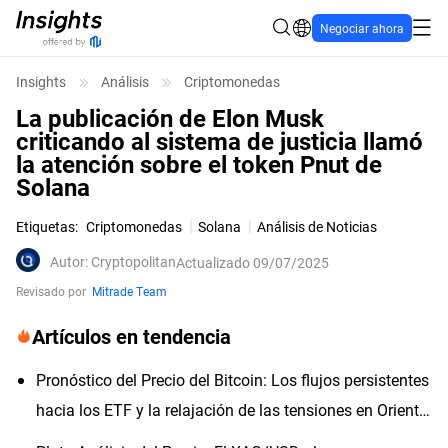
Negociar ahora
Insights
Análisis
Criptomonedas
La publicación de Elon Musk
criticando al sistema de justicia llamó
la atención sobre el token Pnut de
Solana
Etiquetas
:
Criptomonedas
Solana
Análisis de Noticias
Autor
:
Cryptopolitan
Actualizado 09/07/2025
Revisado por
Mitrade Team
Artículos en tendencia
Pronóstico del Precio del Bitcoin: Los flujos persistentes
hacia los ETF y la relajación de las tensiones en Oriente
Medio impulsan el apetito por el riesgo