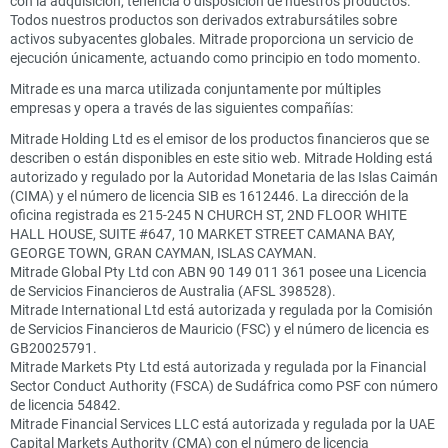
con la adquisición, tenencia o disposición de nuestros productos.
Todos nuestros productos son derivados extrabursátiles sobre
activos subyacentes globales. Mitrade proporciona un servicio de
ejecución únicamente, actuando como principio en todo momento.
Mitrade es una marca utilizada conjuntamente por múltiples
empresas y opera a través de las siguientes compañías:
Mitrade Holding Ltd es el emisor de los productos financieros que se
describen o están disponibles en este sitio web. Mitrade Holding está
autorizado y regulado por la Autoridad Monetaria de las Islas Caimán
(CIMA) y el número de licencia SIB es 1612446. La dirección de la
oficina registrada es 215-245 N CHURCH ST, 2ND FLOOR WHITE
HALL HOUSE, SUITE #647, 10 MARKET STREET CAMANA BAY,
GEORGE TOWN, GRAN CAYMAN, ISLAS CAYMAN.
Mitrade Global Pty Ltd con ABN 90 149 011 361 posee una Licencia
de Servicios Financieros de Australia (AFSL 398528).
Mitrade International Ltd está autorizada y regulada por la Comisión
de Servicios Financieros de Mauricio (FSC) y el número de licencia es
GB20025791.
Mitrade Markets Pty Ltd está autorizada y regulada por la Financial
Sector Conduct Authority (FSCA) de Sudáfrica como PSF con número
de licencia 54842.
Mitrade Financial Services LLC está autorizada y regulada por la UAE
Capital Markets Authority (CMA) con el número de licencia